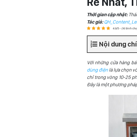
Rẻ Nhất, T
Thời gian cập nhật:
Thá
Tác giả:
QH_Content_Le
4.9/5 - (16 bình ch
Nội dung ch
Với những cửa hàng bá
dùng điện
là lựa chọn v
chỉ trong vòng 10-25 p
Đây là một phương pháp 