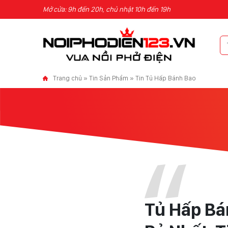
Skip to content
Mở cửa: 9h đến 20h, chủ nhật 10h đến 19h
Trang chủ
»
Tin Sản Phẩm
»
Tin Tủ Hấp Bánh Bao
Tủ Hấp Bá