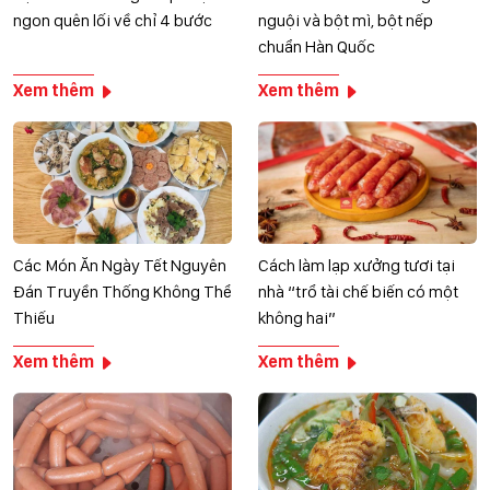
ngon quên lối về chỉ 4 bước
nguội và bột mì, bột nếp
chuẩn Hàn Quốc
Xem thêm
Xem thêm
Các Món Ăn Ngày Tết Nguyên
Cách làm lạp xưởng tươi tại
Đán Truyền Thống Không Thể
nhà “trổ tài chế biến có một
Thiếu
không hai”
Xem thêm
Xem thêm