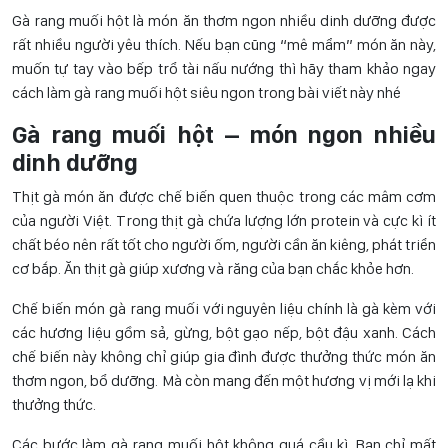
Gà rang muối hột là món ăn thơm ngon nhiều dinh dưỡng được
rất nhiều người yêu thích. Nếu bạn cũng “mê mẩm” món ăn này,
muốn tự tay vào bếp trổ tài nấu nướng thì hãy tham khảo ngay
cách làm gà rang muối hột siêu ngon trong bài viết này nhé
Gà rang muối hột – món ngon nhiều
dinh dưỡng
Thịt gà món ăn được chế biến quen thuộc trong các mâm cơm
của người Việt. Trong thịt gà chứa lượng lớn protein và cực kì ít
chất béo nên rất tốt cho người ốm, người cần ăn kiêng, phát triển
cơ bắp. Ăn thịt gà giúp xương và răng của bạn chắc khỏe hơn.
Chế biến món gà rang muối với nguyên liệu chính là gà kèm với
các hương liệu gồm sả, gừng, bột gạo nếp, bột đậu xanh. Cách
chế biến này không chỉ giúp gia đình được thưởng thức món ăn
thơm ngon, bổ dưỡng. Mà còn mang đến một hương vị mới lạ khi
thưởng thức.
Các bước làm gà rang muối hột không quá cầu kì. Bạn chỉ mất