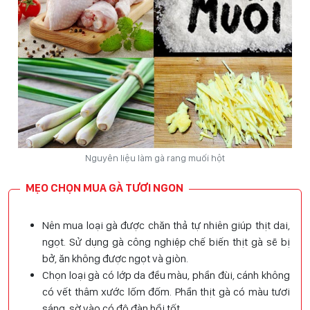
Nguyên liệu làm gà rang muối hột
MẸO CHỌN MUA GÀ TƯƠI NGON
Nên mua loại gà được chăn thả tự nhiên giúp thịt dai,
ngọt. Sử dụng gà công nghiệp chế biến thịt gà sẽ bị
bở, ăn không được ngọt và giòn.
Chọn loại gà có lớp da đều màu, phần đùi, cánh không
có vết thâm xước lốm đốm. Phần thịt gà có màu tươi
sáng, sờ vào có độ đàn hồi tốt.