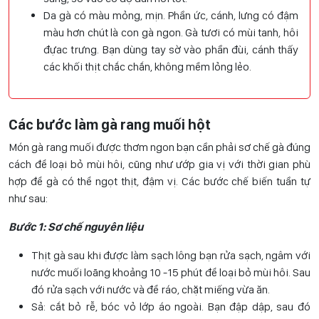
Da gà có màu mỏng, mịn. Phần ức, cánh, lưng có đậm
màu hơn chút là con gà ngon. Gà tươi có mùi tanh, hôi
đựac trưng. Bạn dùng tay sờ vào phần đùi, cánh thấy
các khối thịt chắc chắn, không mềm lỏng lẻo.
Các bước làm gà rang muối hột
Món gà rang muối được thơm ngon bạn cần phải sơ chế gà đúng
cách để loại bỏ mùi hôi, cũng như ướp gia vị với thời gian phù
hợp để gà có thể ngọt thịt, đậm vị. Các bước chế biến tuần tự
như sau:
Bước 1: Sơ chế nguyên liệu
Thịt gà sau khi được làm sạch lông bạn rửa sạch, ngâm với
nước muối loãng khoảng 10 -15 phút để loại bỏ mùi hôi. Sau
đó rửa sạch với nước và để ráo, chặt miếng vừa ăn.
Sả: cắt bỏ rễ, bóc vỏ lớp áo ngoài. Bạn đập dập, sau đó