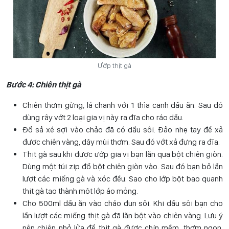
Ướp thịt gà
Bước 4: Chiên thịt gà
Chiên thơm gừng, lá chanh với 1 thìa canh dầu ăn. Sau đó
dùng rây vớt 2 loại gia vị này ra đĩa cho ráo dầu.
Đổ sả xé sợi vào chảo đã có dầu sôi. Đảo nhẹ tay để xả
được chiên vàng, dậy mùi thơm. Sau đó vớt xả đựng ra đĩa.
Thịt gà sau khi được ướp gia vị bạn lăn qua bột chiên giòn.
Dùng một túi zip đổ bột chiên giòn vào. Sau đó bạn bỏ lần
lượt các miếng gà và xóc đều. Sao cho lớp bột bao quanh
thịt gà tạo thành một lớp áo mỏng.
Cho 500ml dầu ăn vào chảo đun sôi. Khi dầu sôi bạn cho
lần lượt các miếng thịt gà đã lăn bột vào chiên vàng. Lưu ý
nên chiên nhỏ lửa để thịt gà được chín mềm, thơm ngon,