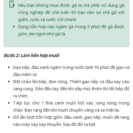
Nếu bạn không mua được gà ta mà phải sử dụng gà
công nghiệp để chế biến thì bạn nên sơ chế gà với
giấm, rượu và nước cốt chanh.
Dùng hỗn hợp này ngâm gà trong 5 phút để gà được
giòn, dai ngon như gà ta.
Bước 2: Làm hỗn hợp muối
Gạo nếp, đậu xanh ngâm trong nước lạnh 15 phút để gạo và
đậu mềm ra.
Đặt chảo lên bếp, đun nóng. Thêm gạo nếp và đậu xay vào
rang cùng. Đảo đều tay đến khi dậy mùi thơm thì tắt bếp đổ
ra chén.
Tiếp tục cho 1 thìa canh muối hột vào rang nóng trong
chảo. Bạn rang đến khi muối chuyển vàng và se mặt lại.
Đổ lần lượt hỗn hợp gồm đậu xanh, gạo nếp, muối đã rang
vào máy xay xay nhuyễn. Sau đó đổ ra bát.