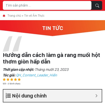
Skip to content
Trang chủ
»
Tin về Ẩm Thực
TIN TỨC
Hướng dẫn cách làm gà rang muối hột
thơm giòn hấp dẫn
Thời gian cập nhật:
Tháng mười 23, 2023
Tác giả:
QH_Content_Leader_Hiền
5/5 - (1 bình chọn)
Nội dung chính