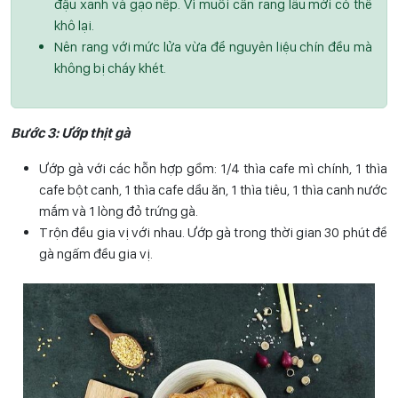
đậu xanh và gạo nếp. Vì muối cần rang lâu mới có thể
khô lại.
Nên rang với mức lửa vừa để nguyên liệu chín đều mà
không bị cháy khét.
Bước 3: Ướp thịt gà
Ướp gà với các hỗn hợp gồm: 1/4 thìa cafe mì chính, 1 thìa
cafe bột canh, 1 thìa cafe dầu ăn, 1 thìa tiêu, 1 thìa canh nước
mắm và 1 lòng đỏ trứng gà.
Trộn đều gia vị với nhau. Ướp gà trong thời gian 30 phút để
gà ngấm đều gia vị.