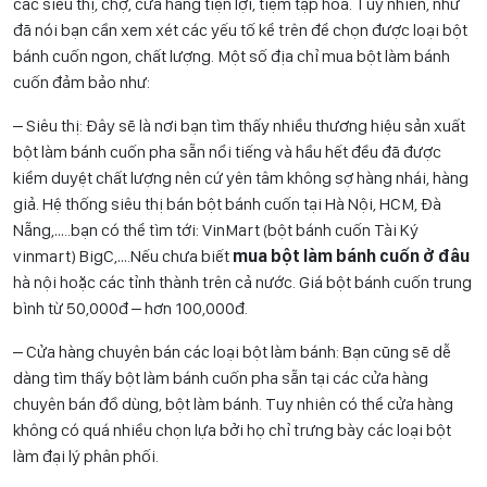
các siêu thị, chợ, cửa hàng tiện lợi, tiệm tạp hóa. Tuy nhiên, như
đã nói bạn cần xem xét các yếu tố kể trên để chọn được loại bột
bánh cuốn ngon, chất lượng. Một số địa chỉ mua bột làm bánh
cuốn đảm bảo như:
– Siêu thị: Đây sẽ là nơi bạn tìm thấy nhiều thương hiệu sản xuất
bột làm bánh cuốn pha sẵn nổi tiếng và hầu hết đều đã được
kiểm duyệt chất lượng nên cứ yên tâm không sợ hàng nhái, hàng
giả. Hệ thống siêu thị bán bột bánh cuốn tại Hà Nội, HCM, Đà
Nẵng,…..bạn có thể tìm tới: VinMart (bột bánh cuốn Tài Ký
vinmart) BigC,….Nếu chưa biết
mua bột làm bánh cuốn ở đâu
hà nội hoặc các tỉnh thành trên cả nước. Giá bột bánh cuốn trung
bình từ 50,000đ – hơn 100,000đ.
– Cửa hàng chuyên bán các loại bột làm bánh: Bạn cũng sẽ dễ
dàng tìm thấy bột làm bánh cuốn pha sẵn tại các cửa hàng
chuyên bán đồ dùng, bột làm bánh. Tuy nhiên có thể cửa hàng
không có quá nhiều chọn lựa bởi họ chỉ trưng bày các loại bột
làm đại lý phân phối.