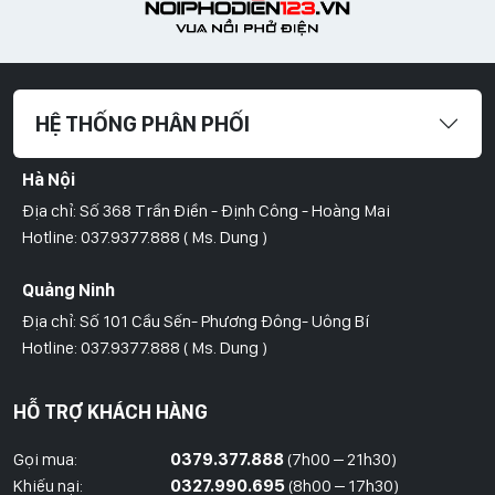
HỆ THỐNG PHÂN PHỐI
Hà Nội
Địa chỉ: Số 368 Trần Điền - Định Công - Hoàng Mai
Hotline: 037.9377.888 ( Ms. Dung )
Quảng Ninh
Địa chỉ: Số 101 Cầu Sến- Phương Đông- Uông Bí
Hotline: 037.9377.888 ( Ms. Dung )
Hồ Chí Minh
HỖ TRỢ KHÁCH HÀNG
Địa Chỉ: Số 827/8 Hà Huy Giáp- Phường Thạnh Xuân- Quận 12
Hotline: 09786.01.388 ( Mr. Huy )
Gọi mua:
0379.377.888
(7h00 – 21h30)
Khiếu nại:
0327.990.695
(8h00 – 17h30)