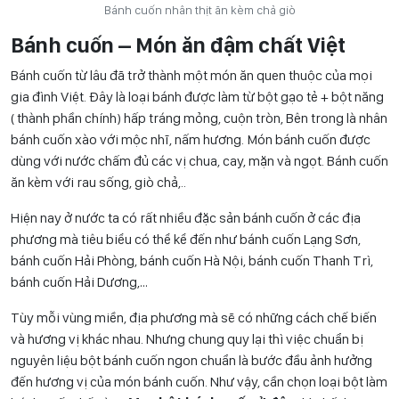
Bánh cuốn nhân thịt ăn kèm chả giò
Bánh cuốn – Món ăn đậm chất Việt
Bánh cuốn từ lâu đã trở thành một món ăn quen thuộc của mọi
gia đình Việt. Đây là loại bánh được làm từ bột gạo tẻ + bột năng
( thành phần chính) hấp tráng mỏng, cuộn tròn, Bên trong là nhân
bánh cuốn xào với mộc nhĩ, nấm hương. Món bánh cuốn được
dùng với nước chấm đủ các vị chua, cay, mặn và ngọt. Bánh cuốn
ăn kèm với rau sống, giò chả,..
Hiện nay ở nước ta có rất nhiều đặc sản bánh cuốn ở các địa
phương mà tiêu biểu có thể kể đến như bánh cuốn Lạng Sơn,
bánh cuốn Hải Phòng, bánh cuốn Hà Nội, bánh cuốn Thanh Trì,
bánh cuốn Hải Dương,…
Tùy mỗi vùng miền, địa phương mà sẽ có những cách chế biến
và hương vị khác nhau. Nhưng chung quy lại thì việc chuẩn bị
nguyên liệu bột bánh cuốn ngon chuẩn là bước đầu ảnh hưởng
đến hương vị của món bánh cuốn. Như vậy, cần chọn loại bột làm