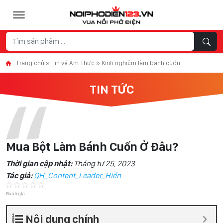
Skip to content
Trang chủ
»
Tin về Ẩm Thực
»
Kinh nghiệm làm bánh cuốn
TIN TỨC
Mua Bột Làm Bánh Cuốn Ở Đâu?
Thời gian cập nhật:
Tháng tư 25, 2023
Tác giả:
QH_Content_Leader_Hiền
Đánh giá
Nội dung chính