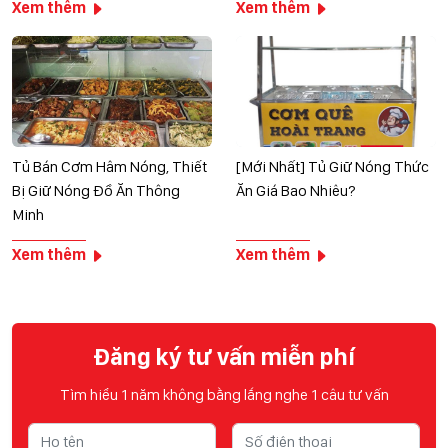
Xem thêm
Xem thêm
Tủ Bán Cơm Hâm Nóng, Thiết
[Mới Nhất] Tủ Giữ Nóng Thức
Bị Giữ Nóng Đồ Ăn Thông
Ăn Giá Bao Nhiêu?
Minh
Xem thêm
Xem thêm
Đăng ký tư vấn miễn phí
Tìm hiểu 1 năm không bằng lắng nghe 1 câu tư vấn