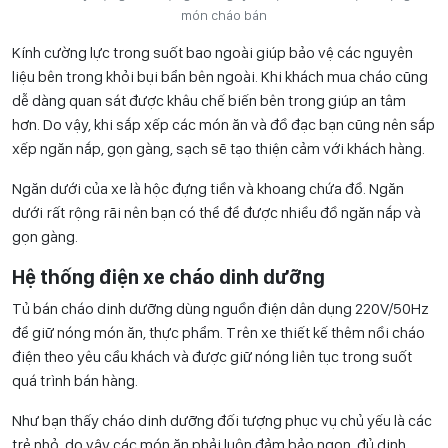
món cháo bán
Kính cường lực trong suốt bao ngoài giúp bảo vệ các nguyên
liệu bên trong khỏi bụi bẩn bên ngoài. Khi khách mua cháo cũng
dễ dàng quan sát được khâu chế biến bên trong giúp an tâm
hơn. Do vậy, khi sắp xếp các món ăn và đồ đạc bạn cũng nên sắp
xếp ngăn nắp, gọn gàng, sạch sẽ tạo thiện cảm với khách hàng.
Ngăn dưới của xe là hộc đựng tiền và khoang chứa đồ. Ngăn
dưới rất rộng rãi nên bạn có thể để được nhiều đồ ngăn nắp và
gọn gàng.
Hệ thống điện xe cháo dinh dưỡng
Tủ bán cháo dinh dưỡng dùng nguồn điện dân dụng 220V/50Hz
để giữ nóng món ăn, thực phẩm. Trên xe thiết kế thêm nồi cháo
điện theo yêu cầu khách và được giữ nóng liên tục trong suốt
quá trình bán hàng.
Như bạn thấy cháo dinh dưỡng đối tượng phục vụ chủ yếu là các
trẻ nhỏ, do vậy các món ăn phải luôn đảm bảo ngon, đủ dinh