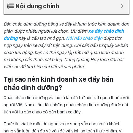
Nội dung chính
Bán cháo dinh dưỡng bằng xe đẩy là hình thức kinh doanh đơn
giản, được nhiều người lựa chọn. Ưu điểm
xe đẩy cháo dinh
dưỡng
này là cấu tạo nhỏ gọn.
Nồi nấu cháo điện
được tích
hợp ngay trên xe đẩy rất tiện dụng. Chỉ cần đầu tư quầy xe bán
cháo lưu động, bạn có thể ngay lập tức mở quán kinh doanh
mà không cần thuê mặt bằng. Cùng Quang Huy theo dõi bài
viết sau để tìm hiểu chi tiết về sản phẩm.
Tại sao nên kinh doanh xe đẩy bán
cháo dinh dưỡng?
Quán cháo dinh dưỡng vỉa hè từ lâu đã trở nên rất quen thuộc với
người Việt Nam. Lâu dần, những quán cháo dinh dưỡng được cải
tiến với tủ bán cháo có gắn bánh xe đẩy.
Thức ăn vỉa hè mặc dù ngon và rẻ song vẫn cho nhiều khách
hàng vẫn luôn đắn đo về vấn đề vệ sinh an toàn thực phẩm. Vì