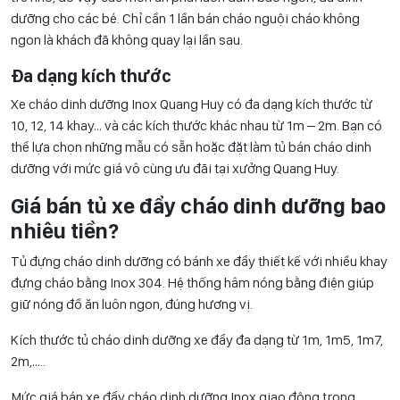
dưỡng cho các bé. Chỉ cần 1 lần bán cháo nguội cháo không
ngon là khách đã không quay lại lần sau.
Đa dạng kích thước
Xe cháo dinh dưỡng Inox Quang Huy có đa dạng kích thước từ
10, 12, 14 khay… và các kích thước khác nhau từ 1m – 2m. Bạn có
thể lựa chọn những mẫu có sẵn hoặc đặt làm tủ bán cháo dinh
dưỡng với mức giá vô cùng ưu đãi tại xưởng Quang Huy.
Giá bán tủ xe đẩy cháo dinh dưỡng bao
nhiêu tiền?
Tủ đựng cháo dinh dưỡng có bánh xe đẩy thiết kế với nhiều khay
đựng cháo bằng Inox 304. Hệ thống hâm nóng bằng điện giúp
giữ nóng đồ ăn luôn ngon, đúng hương vị.
Kích thước tủ cháo dinh dưỡng xe đẩy đa dạng từ 1m, 1m5, 1m7,
2m,…..
Mức giá bán xe đẩy cháo dinh dưỡng Inox giao động trong