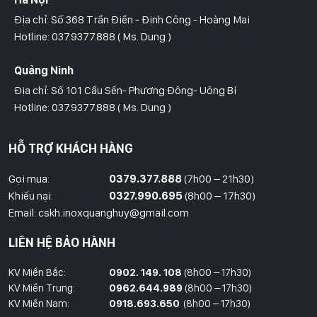
Địa chỉ: Số 368 Trần Điền - Định Công - Hoàng Mai
Hotline: 037.9377.888 ( Ms. Dung )
Quảng Ninh
Địa chỉ: Số 101 Cầu Sến- Phương Đông- Uông Bí
Hotline: 037.9377.888 ( Ms. Dung )
Hồ Chí Minh
HỖ TRỢ KHÁCH HÀNG
Địa Chỉ: Số 827/8 Hà Huy Giáp- Phường Thạnh Xuân- Quận 12
Hotline: 09786.01.388 ( Mr. Huy )
Gọi mua:
0379.377.888
(7h00 – 21h30)
Khiếu nại:
0327.990.695
(8h00 – 17h30)
Thái Bình
Email: cskh.inoxquanghuy@gmail.com
Đối diện ủy ban nhân dân xã Vũ Hoà - Kiến Xương - Thái Bình
LIÊN HỆ BẢO HÀNH
Hotline: 037.9377.888 ( Ms. Dung )
KV Miền Bắc:
0902. 149. 108
(8h00 – 17h30)
Đồng Nai
KV Miền Trung:
0962.644.989
(8h00 – 17h30)
Địa Chỉ : 1066- QL 51 Tổ 3- Ấp Đồng- Phước Tân- Biên Hòa
KV Miền Nam:
0918.693.650
(8h00 – 17h30)