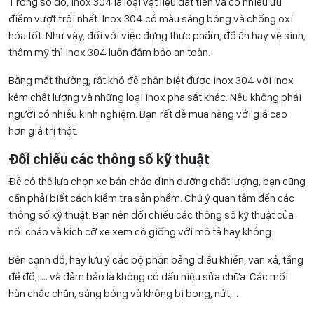
Trong số đó, inox 304 là loại vật liệu đắt tiền và có nhiều ưu
điểm vượt trội nhất. Inox 304 có màu sáng bóng và chống oxi
hóa tốt. Như vậy, đối với việc đựng thực phẩm, đồ ăn hay vệ sinh,
thẩm mỹ thì Inox 304 luôn đảm bảo an toàn.
Bằng mắt thường, rất khó để phân biệt được inox 304 với inox
kém chất lượng và những loại inox pha sắt khác. Nếu không phải
người có nhiều kinh nghiệm. Bạn rất dễ mua hàng với giá cao
hơn giá trị thật.
Đối chiếu các thông số kỹ thuật
Để có thể lựa chọn xe bán cháo dinh dưỡng chất lượng, bạn cũng
cần phải biết cách kiểm tra sản phẩm. Chú ý quan tâm đến các
thông số kỹ thuật. Bạn nên đối chiếu các thông số kỹ thuật của
nồi cháo và kích cỡ xe xem có giống với mô tả hay không.
Bên cạnh đó, hãy lưu ý các bộ phận bảng điều khiển, van xả, tầng
để đồ,..… và đảm bảo là không có dấu hiệu sửa chữa. Các mối
hàn chắc chắn, sáng bóng và không bị bong, nứt,…