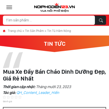
Skip to content
Trang chủ
»
Tin Sản Phẩm
»
Tin Tủ Hâm Nóng
TIN TỨC
Mua Xe Đẩy Bán Cháo Dinh Dưỡng Đẹp,
Giá Rẻ Nhất
Thời gian cập nhật:
Tháng mười 23, 2023
Tác giả:
QH_Content_Leader_Hiền
Đánh giá