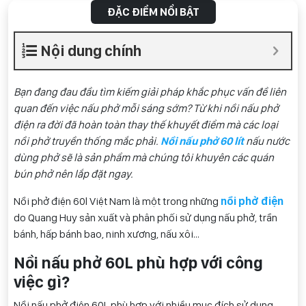
ĐẶC ĐIỂM NỔI BẬT
Nội dung chính
Bạn đang đau đầu tìm kiếm giải pháp khắc phục vấn đề liên
quan đến việc nấu phở mỗi sáng sớm? Từ khi nồi nấu phở
điện ra đời đã hoàn toàn thay thế khuyết điểm mà các loại
nồi phở truyền thống mắc phải.
Nồi nấu phở 60 lít
nấu nước
dùng phở sẽ là sản phẩm mà chúng tôi khuyên các quán
bún phở nên lắp đặt ngay.
Nồi phở điện 60l Việt Nam là một trong những
nồi phở điện
do Quang Huy sản xuất và phân phối sử dụng nấu phở, trần
bánh, hấp bánh bao, ninh xương, nấu xôi…
Nồi nấu phở 60L phù hợp với công
việc gì?
Nồi nấu phở điện 60L phù hợp với nhiều mục đích sử dụng.