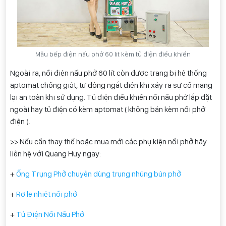
Mẫu bếp điện nấu phở 60 lit kèm tủ điện điều khiển
Ngoài ra, nồi điện nấu phở 60 lít còn được trang bị hệ thống
aptomat chống giật, tự động ngắt điện khi xảy ra sự cố mang
lại an toàn khi sử dụng. T
ủ điện điều khiển nồi nấu phở lắp đặt
ngoài hay tủ điện có kèm aptomat ( không bán kèm nồi phở
điện ).
>> Nếu cần thay thế hoặc mua mới các phụ kiện nồi phở hãy
liên hệ với Quang Huy ngay:
+
Ống Trụng Phở chuyên dùng trụng nhúng bún phở
+
Rơ le nhiệt nồi phở
+
Tủ Điện Nồi Nấu Phở