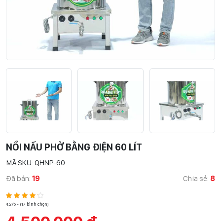
NỒI NẤU PHỞ BẰNG ĐIỆN 60 LÍT
MÃ SKU: QHNP-60
Đã bán:
19
Chia sẻ:
8
4.2/5 - (17 bình chọn)