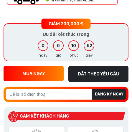
GIẢM 200,000 Đ
Ưu đãi kết thúc trong
0
6
10
51
ngày
giờ
phút
giây
MUA NGAY
ĐẶT THEO YÊU CẦU
ĐĂNG KÝ NGAY
CAM KẾT KHÁCH HÀNG