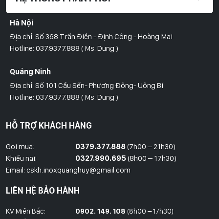
Hà Nội
Địa chỉ: Số 368 Trần Điền - Định Công - Hoàng Mai
Hotline: 037.9377.888 ( Ms. Dung )
Quảng Ninh
Địa chỉ: Số 101 Cầu Sến- Phương Đông- Uông Bí
Hotline: 037.9377.888 ( Ms. Dung )
Hồ Chí Minh
HỖ TRỢ KHÁCH HÀNG
Địa Chỉ: Số 827/8 Hà Huy Giáp- Phường Thạnh Xuân- Quận 12
Hotline: 09786.01.388 ( Mr. Huy )
Gọi mua:
0379.377.888
(7h00 – 21h30)
Khiếu nại:
0327.990.695
(8h00 – 17h30)
Thái Bình
Email: cskh.inoxquanghuy@gmail.com
Đối diện ủy ban nhân dân xã Vũ Hoà - Kiến Xương - Thái Bình
LIÊN HỆ BẢO HÀNH
Hotline: 037.9377.888 ( Ms. Dung )
KV Miền Bắc:
0902. 149. 108
(8h00 – 17h30)
Đồng Nai