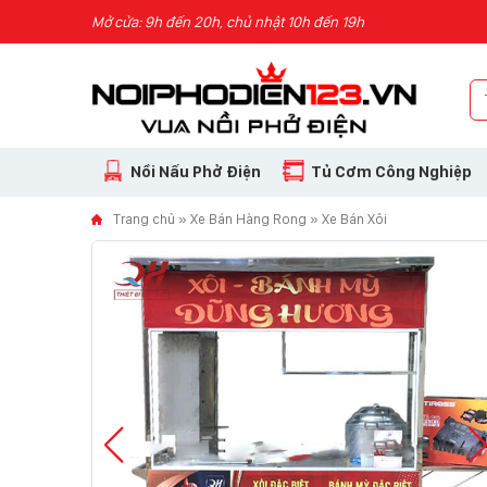
Skip to content
Mở cửa: 9h đến 20h, chủ nhật 10h đến 19h
Nồi Nấu Phở Điện
Tủ Cơm Công Nghiệp
Trang chủ
»
Xe Bán Hàng Rong
»
Xe Bán Xôi