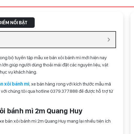
IỂM NỔI BẬT
ong bộ tuyển tập mẫu xe bán xôi bánh mì mới hiện nay
 lớn giúp người dùng thoải mái đặt các nguyên liệu, vật
hục vụ khách hàng.
n xôi bánh mì
, xe bán hàng rong với kích thước mẫu mã
 với chúng tôi qua hotline 0
379.377.888
để được hỗ trợ từ
 xôi bánh mì 2m Quang Huy
c xe bán xôi bánh mì 2m Quang Huy mang lại nhiều tiện ích