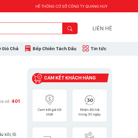
HỆ THỐNG CƠ SỞ CÔNG TY QUANG HUY
LIÊN HỆ
 Giò Chả
Bếp Chiên Tách Dầu
Tin tức
CAM KẾT KHÁCH HÀNG
ia sẻ:
401
Cam kết giá tốt
Nhận đổi trả
nhất
trong 30 ngày
 xôi, lò