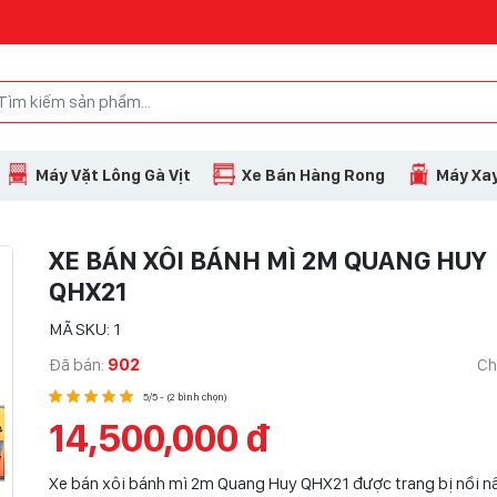
Máy Vặt Lông Gà Vịt
Xe Bán Hàng Rong
Máy Xay
XE BÁN XÔI BÁNH MÌ 2M QUANG HUY
QHX21
MÃ SKU: 1
Đã bán:
902
Ch
5/5 - (2 bình chọn)
14,500,000 đ
Xe bán xôi bánh mì 2m Quang Huy QHX21 được trang bị nồi nấu