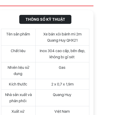
THÔNG SỐ KỸ THUẬT
Tên sản phẩm
Xe bán xôi bánh mì 2m
Quang Huy QHX21
Chất liệu
Inox 304 cao cấp, bền đẹp,
không bị gỉ sét
Nhiên liệu sử
Gas
dụng
Kích thước
2 x 0,7 x 1,9m
Nhà sản xuất và
Quang Huy
phân phối
Xuất xứ
Việt Nam