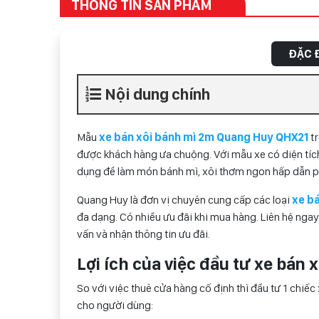
THÔNG TIN SẢN PHẨM
ĐẶC Đ
Nội dung chính
Mẫu
xe bán xôi bánh mì 2m Quang Huy QHX21
tr
được khách hàng ưa chuộng. Với mẫu xe có diện tích
dụng để làm món bánh mì, xôi thơm ngon hấp dẫn p
Quang Huy là đơn vị chuyên cung cấp các loại
xe bá
đa dạng. Có nhiều ưu đãi khi mua hàng. Liên hệ ngay
vấn và nhận thông tin ưu đãi.
Lợi ích của việc đầu tư xe bán
So với việc thuê cửa hàng cố định thì đầu tư 1 chiế
cho người dùng: