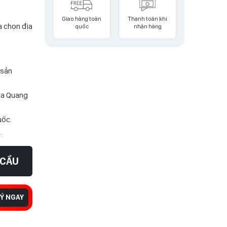
Giao hàng toàn
Thanh toán khi
a chọn địa
quốc
nhận hàng
 sản
ủa Quang
uốc.
i.
 CẦU
Ý NGAY