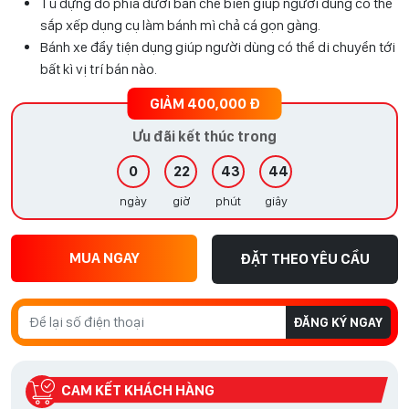
Tủ đựng đồ phía dưới bàn chế biến giúp người dùng có thể
sắp xếp dụng cụ làm bánh mì chả cá gọn gàng.
Bánh xe đẩy tiện dụng giúp người dùng có thể di chuyển tới
bất kì vị trí bán nào.
GIẢM 400,000 Đ
Ưu đãi kết thúc trong
0
22
43
42
ngày
giờ
phút
giây
MUA NGAY
ĐẶT THEO YÊU CẦU
ĐĂNG KÝ NGAY
CAM KẾT KHÁCH HÀNG