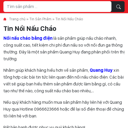
Skip to content
Trang chủ
»
Tin Sản Phẩm
»
Tin Nồi Nấu Cháo
Tin Nồi Nấu Cháo
Nồi nấu cháo bằng điện
là sản phẩm giúp nấu cháo nhanh,
công suất cao, tiết kiệm chi phí đun nấu so với nồi đun ga thông
thường. Đây là một sản phẩm Quang Huy đang phân phối trên thị
trường.
Nhằm giúp khách hàng hiểu hơn về sản phẩm,
Quang Huy
xin
tổng hợp các bài tin tức liên quan đến nồi nấu cháo điện. Các bài
viết sẽ giúp bạn hiểu thêm sản phẩm được làm bằng gì, có cấu
tạo như thế nào, công suất nấu cháo bao nhiêu,…
Nếu quý khách hàng muốn mua sản phẩm hãy liên hệ với Quang
Huy qua Hotline 0966623666 hoặc để lại số điện thoại để chúng
tôi liên hệ với bạn.
Rất hân hạnh được phục vụ quý khách hàng!