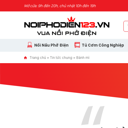
Skip to content
Mở cửa: 9h đến 20h, chủ nhật 10h đến 19h
Nồi Nấu Phở Điện
Tủ Cơm Công Nghiệp
Trang chủ
»
Tin tức chung
»
Bánh mì