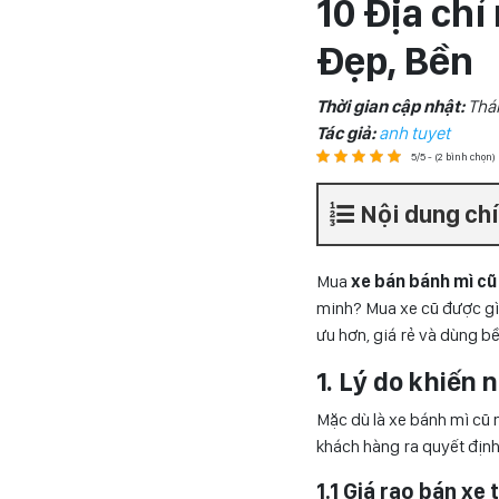
10 Địa chỉ
Đẹp, Bền
Thời gian cập nhật:
Thá
Tác giả:
anh tuyet
5/5 - (2 bình chọn)
Nội dung ch
Mua
xe bán bánh mì cũ
minh? Mua xe cũ được gì
ưu hơn, giá rẻ và dùng bề
1. Lý do khiến
Mặc dù là xe bánh mì cũ 
khách hàng ra quyết địn
1.1 Giá rao bán xe