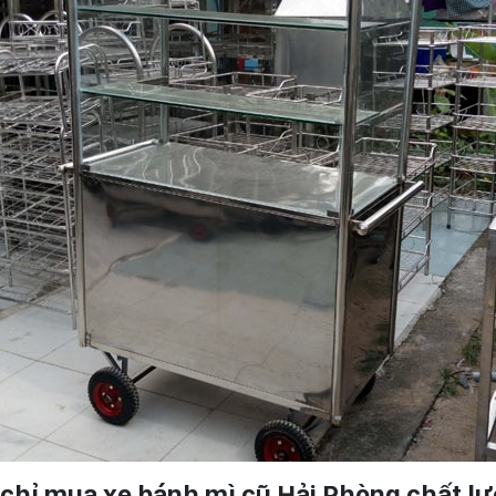
ịa chỉ mua xe bánh mì cũ Hải Phòng chất l