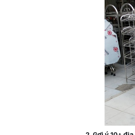
2. Gợi ý 10+ đ