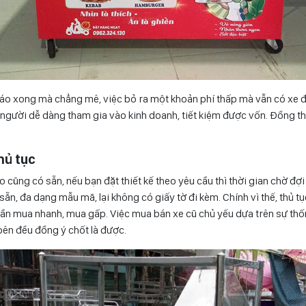
cáo xong mà chẳng mê, việc bỏ ra một khoản phí thấp mà vẫn có xe 
i người dễ dàng tham gia vào kinh doanh, tiết kiệm được vốn. Đồng th
thủ tục
 cũng có sẵn, nếu bạn đặt thiết kế theo yêu cầu thì thời gian chờ đợi
sẵn, đa dạng mẫu mã, lại không có giấy tờ đi kèm. Chính vì thế, thủ 
cần mua nhanh, mua gấp. Việc mua bán xe cũ chủ yếu dựa trên sự th
bên đều đồng ý chốt là được.