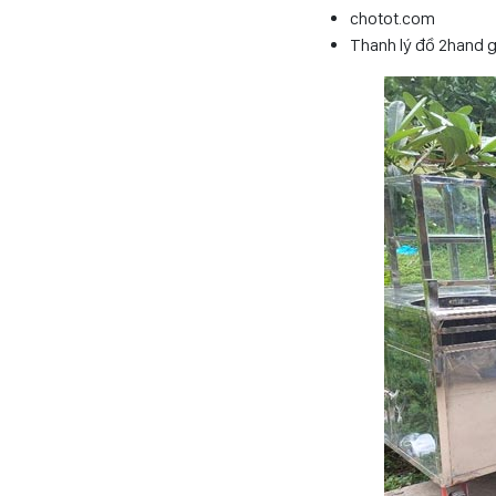
chotot.com
Thanh lý đồ 2hand g