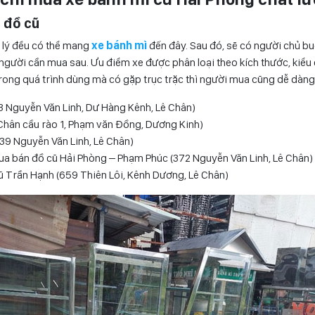
n đồ cũ
h lý đều có thể mang
xe bánh mì
đến đây. Sau đó, sẽ có người chủ bu
người cần mua sau. Ưu điểm xe được phân loại theo kích thước, kiểu 
rong quá trình dùng mà có gặp trục trặc thì người mua cũng dễ dàng 
3 Nguyễn Văn Linh, Dư Hàng Kênh, Lê Chân)
Chân cầu rào 1, Phạm văn Đồng, Dương Kinh)
39 Nguyễn Văn Linh, Lê Chân)
a bán đồ cũ Hải Phòng – Phạm Phúc (372 Nguyễn Văn Linh, Lê Chân)
ũ Trần Hạnh (659 Thiên Lôi, Kênh Dương, Lê Chân)