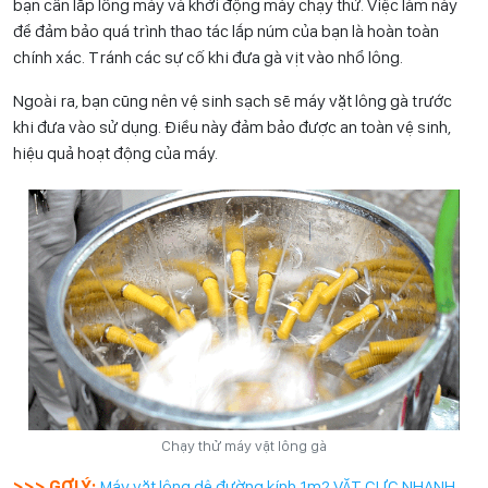
bạn cần lắp lồng máy và khởi động máy chạy thử. Việc làm này
để đảm bảo quá trình thao tác lắp núm của bạn là hoàn toàn
chính xác. Tránh các sự cố khi đưa gà vịt vào nhổ lông.
Ngoài ra, bạn cũng nên vệ sinh sạch sẽ máy vặt lông gà trước
khi đưa vào sử dụng. Điều này đảm bảo được an toàn vệ sinh,
hiệu quả hoạt động của máy.
Chạy thử máy vặt lông gà
>>> GỢI Ý:
Máy vặt lông dê đường kính 1m2 VẶT CỰC NHANH,