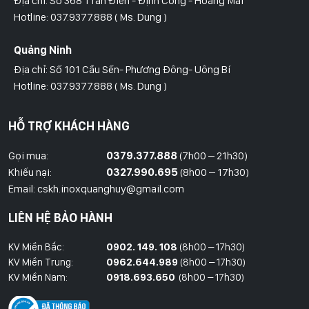
Địa chỉ: Số 368 Trần Điền - Định Công - Hoàng Mai
Hotline: 037.9377.888 ( Ms. Dung )
Quảng Ninh
Địa chỉ: Số 101 Cầu Sến- Phương Đông- Uông Bí
Hotline: 037.9377.888 ( Ms. Dung )
Hồ Chí Minh
HỖ TRỢ KHÁCH HÀNG
Địa Chỉ: Số 827/8 Hà Huy Giáp- Phường Thạnh Xuân- Quận 12
Hotline: 09786.01.388 ( Mr. Huy )
Gọi mua:
0379.377.888
(7h00 – 21h30)
Khiếu nại:
0327.990.695
(8h00 – 17h30)
Thái Bình
Email: cskh.inoxquanghuy@gmail.com
Đối diện ủy ban nhân dân xã Vũ Hoà - Kiến Xương - Thái Bình
LIÊN HỆ BẢO HÀNH
Hotline: 037.9377.888 ( Ms. Dung )
KV Miền Bắc:
0902. 149. 108
(8h00 – 17h30)
Đồng Nai
KV Miền Trung:
0962.644.989
(8h00 – 17h30)
Địa Chỉ : 1066- QL 51 Tổ 3- Ấp Đồng- Phước Tân- Biên Hòa
KV Miền Nam:
0918.693.650
(8h00 – 17h30)
Hotline: 037.9377.888 ( Ms. Dung )