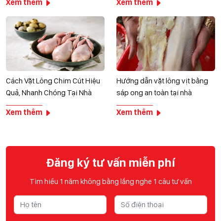
Xem thêm
Xem thêm
Cách Vặt Lông Chim Cút Hiệu
Hướng dẫn vặt lông vịt bằng
Quả, Nhanh Chóng Tại Nhà
sáp ong an toàn tại nhà
Xem thêm
Xem thêm
Đăng ký tư vấn miễn phí
Tìm hiểu 1 năm không bằng lắng nghe 1 câu tư vấn