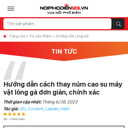
Skip to content
Trang chủ
»
Tin Sản Phẩm
»
Tin Máy Vặt Lông Gà
TIN TỨC
Hướng dẫn cách thay núm cao su máy
vặt lông gà đơn giản, chính xác
Thời gian cập nhật:
Tháng tư 26, 2023
Tác giả:
QH_Content_Leader_Hiền
5/5 - (1 bình chọn)