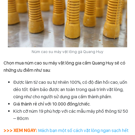
Núm cao su máy vặt lông gà Quang Huy
Chọn mua núm cao su máy vặt lông gia cầm Quang Huy sẽ có
những ưu điểm như sau:
Được làm từ cao su tự nhiên 100%, có độ đàn hồi cao, uốn
dẻo tốt. Đảm bảo được an toàn trong quá trình vặt lông,
cũng như cho người sử dụng gia cầm thành phẩm.
Giá thành rẻ chỉ với 10.000 đồng/chiếc.
Kích cỡ núm 19 phù hợp với các mẫu máy phổ thông từ 50
– 80cm
>>> XEM NGAY:
Mách bạn một số cách vặt lông ngan sạch hết