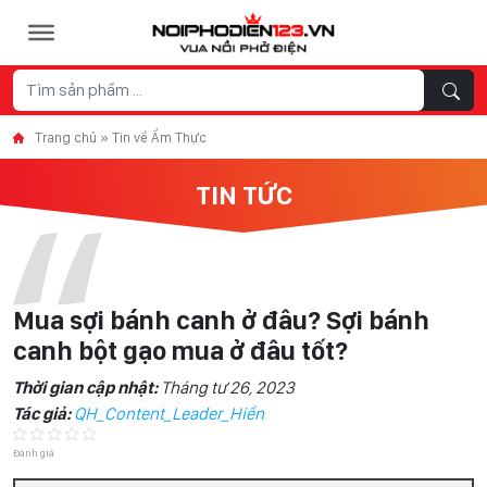
Skip to content
Trang chủ
»
Tin về Ẩm Thực
TIN TỨC
Mua sợi bánh canh ở đâu? Sợi bánh
canh bột gạo mua ở đâu tốt?
Thời gian cập nhật:
Tháng tư 26, 2023
Tác giả:
QH_Content_Leader_Hiền
Đánh giá