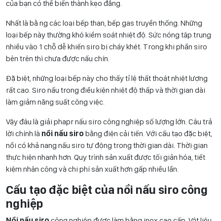
của bạn có thể biến thành kẹo đắng.
Nhất là bằ ng các loại bếp than, bếp gas truyền thống. Những
loại bếp này thường khó kiểm soát nhiệt độ. Sức nóng tập trung
nhiều vào 1 chỗ dễ khiến siro bị cháy khét. Trong khi phần siro
bên trên thì chưa được nấu chín.
Đặ biệt, những loại bếp này cho thấy tỉ lệ thất thoát nhiệt lượng
rất cao. Siro nấu trong điều kiện nhiệt độ thấp và thời gian dài
làm giảm năng suất công việc.
Vậy đâu là giải phapr nấu siro công nghiệp số lượng lớn. Câu trả
lời chính là
nồi nấu siro
bằng điện cải tiến. Với cấu tạo đặc biệt,
nồi có khả nang nấu siro tự động trong thời gian dài. Thời gian
thực hiện nhanh hơn. Quy trình sản xuất được tối giản hóa, tiết
kiệm nhân công và chi phí sản xuất hơn gấp nhiều lần.
Cấu tạo đặc biệt của nồi nấu siro công
nghiệp
Nồi nấu siro
công nghiệp được làm bằng inox cao cấp. Vật liệu