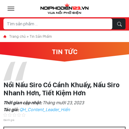
Skip to content
Trang chủ
»
Tin Sản Phẩm
TIN TỨC
Nồi Nấu Siro Có Cánh Khuấy, Nấu Siro
Nhanh Hơn, Tiết Kiệm Hơn
Thời gian cập nhật:
Tháng mười 23, 2023
Tác giả:
QH_Content_Leader_Hiền
Đánh giá