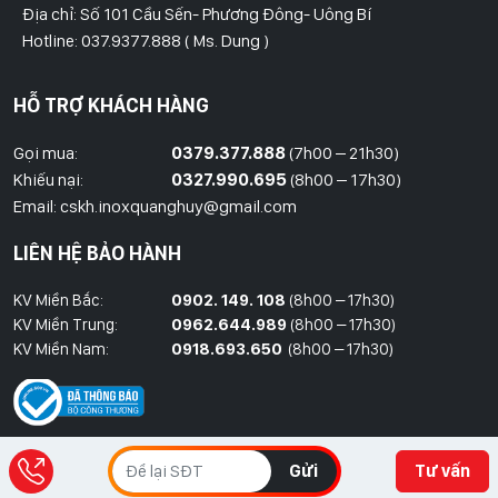
Địa chỉ: Số 101 Cầu Sến- Phương Đông- Uông Bí
Hotline: 037.9377.888 ( Ms. Dung )
Hồ Chí Minh
HỖ TRỢ KHÁCH HÀNG
Địa Chỉ: Số 827/8 Hà Huy Giáp- Phường Thạnh Xuân- Quận 12
Hotline: 09786.01.388 ( Mr. Huy )
Gọi mua:
0379.377.888
(7h00 – 21h30)
Khiếu nại:
0327.990.695
(8h00 – 17h30)
Thái Bình
Email: cskh.inoxquanghuy@gmail.com
Đối diện ủy ban nhân dân xã Vũ Hoà - Kiến Xương - Thái Bình
LIÊN HỆ BẢO HÀNH
Hotline: 037.9377.888 ( Ms. Dung )
KV Miền Bắc:
0902. 149. 108
(8h00 – 17h30)
Đồng Nai
KV Miền Trung:
0962.644.989
(8h00 – 17h30)
Địa Chỉ : 1066- QL 51 Tổ 3- Ấp Đồng- Phước Tân- Biên Hòa
KV Miền Nam:
0918.693.650
(8h00 – 17h30)
Hotline: 037.9377.888 ( Ms. Dung )
Gửi
Tư vấn