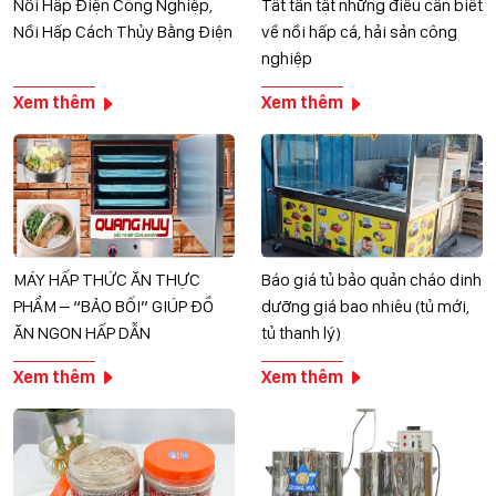
Nồi Hấp Điện Công Nghiệp,
Tất tần tật những điều cần biết
Nồi Hấp Cách Thủy Bằng Điện
về nồi hấp cá, hải sản công
nghiệp
Xem thêm
Xem thêm
MÁY HẤP THỨC ĂN THỰC
Báo giá tủ bảo quản cháo dinh
PHẨM – “BẢO BỐI” GIÚP ĐỒ
dưỡng giá bao nhiêu (tủ mới,
ĂN NGON HẤP DẪN
tủ thanh lý)
Xem thêm
Xem thêm