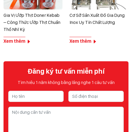
Gia Vị Ướp Thịt Doner Kebab
Cơ Sở Sản Xuất Đồ Gia Dụng
– Công Thức Ướp Thịt Chuẩn
Inox Uy Tín Chất Lượng
Thổ Nhĩ Kỳ
Xem thêm
Xem thêm
Đăng ký tư vấn miễn phí
Tìm hiểu 1 năm không bằng lắng nghe 1 câu tư vấn