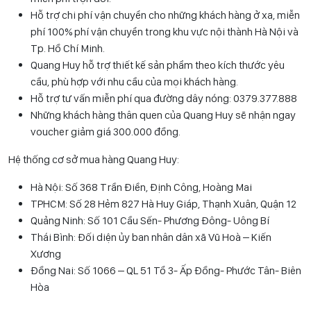
Hỗ trợ chi phí vận chuyển cho những khách hàng ở xa, miễn
phí 100% phí vận chuyển trong khu vực nội thành Hà Nội và
Tp. Hồ Chí Minh.
Quang Huy hỗ trợ thiết kế sản phẩm theo kích thước yêu
cầu, phù hợp với nhu cầu của mọi khách hàng.
Hỗ trợ tư vấn miễn phí qua đường dây nóng: 0
379.377.888
Những khách hàng thân quen của Quang Huy sẽ nhận ngay
voucher giảm giá 300.000 đồng.
Hệ thống cơ sở mua hàng Quang Huy:
Hà Nội: Số 368 Trần Điền, Định Công, Hoàng Mai
TPHCM: Số 28 Hẻm 827 Hà Huy Giáp, Thạnh Xuân, Quận 12
Quảng Ninh: Số 101 Cầu Sến- Phương Đông- Uông Bí
Thái Bình: Đối diện ủy ban nhân dân xã Vũ Hoà – Kiến
Xương
Đồng Nai: Số 1066 – QL 51 Tổ 3- Ấp Đồng- Phước Tân- Biên
Hòa