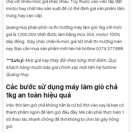
chả với nhiều mức giá khác nhau. Tùy thuộc vào việc lắp đặt
motor hay chất liệu sản xuất để có thể định giá sản phẩm tầm
trung, hay cao cấp.
Quang Huy phân phối ra thị trường máy làm giò 1kg với mức
giá là 1.200.000 VNĐ được làm bằng inox 304, motor 100%
dây đồng . Đây chắc chắn là mức giá tốt nhất thị trường hiện
nay. Bạn cần mua sản phẩm mời liên hệ hotline 0
379.377.888
.
***Lưu ý:
Mức giá này thay đổi theo từng thời điểm. Quý
khách hàng muốn báo giá chính xác mời liên hệ hotline
Quang Huy.
Các bước sử dụng máy làm giò chả
1kg an toàn hiệu quả
Việc thịt làm giò chả không hẳn là cứ bỏ thịt vào xay là bạn có
thành phẩm ngon để làm giò đâu đấy. Mà cần phải thực hiện 1
số thao tác nhanh chóng để thịt không bị chín tái gây hỏng
giò.