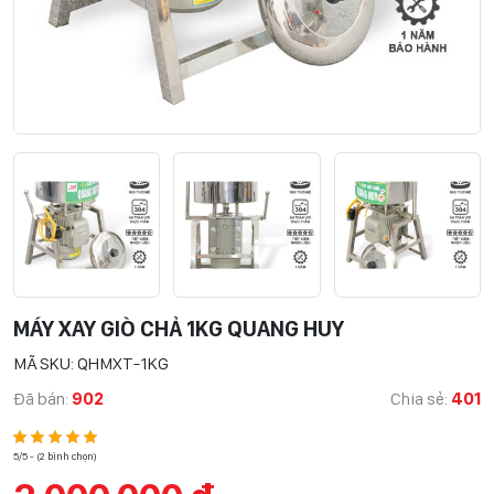
MÁY XAY GIÒ CHẢ 1KG QUANG HUY
MÃ SKU: QHMXT-1KG
Đã bán:
902
Chia sẻ:
401
5/5 - (2 bình chọn)