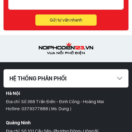
Gửi tư vấn nhanh
HỆ THỐNG PHÂN PHỐI
Hà Nội
Địa chỉ: Số 368 Trần Điền - Định Công - Hoàng Mai
Hotline: 037.9377.888 ( Ms. Dung )
Quảng Ninh
Địa chỉ: Số 101 Cầu Sến- Phương Đông- Uông Bí