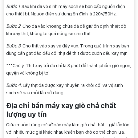
Bước 1
: Sau khi đã vệ sinh máy sạch sẽ bạn cấp nguồn điện
cho thiết bị. Nguồn điện sử dụng ổn định là 220V/50Hz.
Bước 2
: Cho đá vào khoang chứa đá để giữ ổn định nhiệt độ
khi xay thịt, không bị quá nóng sẽ chín thịt.
Bước 3
: Cho thịt vào xay và đậy vun. Trong quá trình xay bạn
dùng cần gạt đảo đều cối thịt để thịt được cuộn đều xay mịn.
***Chú ý: Thịt xay tối đa chỉ là 3 phút để thành phẩm giò ngon,
quyện và không bị tơi.
Bước 4:
Lấy thịt đã được xay nhuyễn ra khỏi cối và vệ sinh
sạch sẽ sau mỗi lần sử dụng.
Địa chỉ bán máy xay giò chả chất
lượng uy tín
Giữa muôn trùng cơ sở bán máy làm giò chả thật – giả lẫn lộn
với nhiều mức giá khác nhau khiến bạn khó có thể chọn lựa.