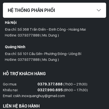
HỆ THỐNG PHÂN PHỐI
Hà Nội
Địa chỉ: Số 368 Trần Điền - Định Công - Hoàng Mai
Hotline: 037.9377.888 ( Ms. Dung )
Quảng Ninh
Địa chỉ: Số 101 Cầu Sến- Phương Đông- Uông Bí
Hotline: 037.9377.888 ( Ms. Dung )
Hồ Chí Minh
HỖ TRỢ KHÁCH HÀNG
Địa Chỉ: Số 827/8 Hà Huy Giáp- Phường Thạnh Xuân- Quận 12
Hotline: 09786.01.388 ( Mr. Huy )
Gọi mua:
0379.377.888
(7h00 – 21h30)
Khiếu nại:
0327.990.695
(8h00 – 17h30)
Thái Bình
Email: cskh.inoxquanghuy@gmail.com
Đối diện ủy ban nhân dân xã Vũ Hoà - Kiến Xương - Thái Bình
LIÊN HỆ BẢO HÀNH
Hotline: 037.9377.888 ( Ms. Dung )