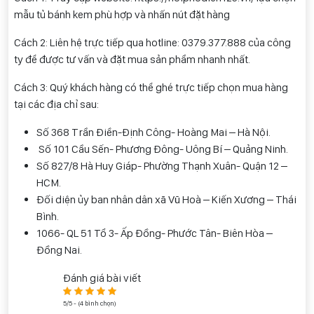
mẫu tủ bánh kem phù hợp và nhấn nút đặt hàng
Cách 2: Liên hệ trực tiếp qua hotline: 0
379.377.888
của công
ty để được tư vấn và đặt mua sản phẩm nhanh nhất.
Cách 3: Quý khách hàng có thể ghé trực tiếp chọn mua hàng
tại các địa chỉ sau:
Số 368 Trần Điền-Định Công- Hoàng Mai – Hà Nội.
Số 101 Cầu Sến- Phương Đông- Uông Bí – Quảng Ninh.
Số 827/8 Hà Huy Giáp- Phường Thạnh Xuân- Quận 12 –
HCM.
Đối diện ủy ban nhân dân xã Vũ Hoà – Kiến Xương – Thái
Bình.
1066- QL 51 Tổ 3- Ấp Đồng- Phước Tân- Biên Hòa –
Đồng Nai.
Đánh giá bài viết
5/5 - (4 bình chọn)