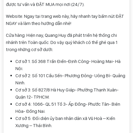
được tư vấn và ĐẶT MUA mọi nơi (24/7).
Website: Ngay tại trang web này, hãy nhanh tay bấm nút ĐẶT
NGAY và làm theo hướng dẫn nhé!
Cửa hàng: Hiện nay, Quang Huy đã phát triển hệ thống chi
nhánh trên Toàn quốc. Do vậy quý khách có thể ghé qua 1
trong những cơ sở dưới.
Cơ sở 1: Số 368 Trần Điền-Định Công- Hoàng Mai- Hà
Nội.
Cơ sở 2: Số 101 Cầu Sến- Phương Đông- Uông Bí- Quảng
Ninh.
Cơ sở 3: Số 827/8 Hà Huy Giáp- Phường Thạnh Xuân-
Quận 12- TP.HCM.
Cơ sở 4: 1066- QL 51 Tổ 3- Ấp Đồng- Phước Tân- Biên
Hòa- Đồng Nai.
Cơ sở 5: Đối diện ủy ban nhân dân xã Vũ Hoà – Kiến
Xương – Thái Bình.