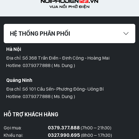
HỆ THỐNG PHÂN PHỐI
Hà Nội
Địa chỉ: Số 368 Trần Điền - Định Công - Hoàng Mai
Hotline: 037.9377.888 ( Ms. Dung )
Quảng Ninh
Địa chỉ: Số 101 Cầu Sến- Phương Đông- Uông Bí
Hotline: 037.9377.888 ( Ms. Dung )
Hồ Chí Minh
HỖ TRỢ KHÁCH HÀNG
Địa Chỉ: Số 827/8 Hà Huy Giáp- Phường Thạnh Xuân- Quận 12
Hotline: 09786.01.388 ( Mr. Huy )
Gọi mua:
0379.377.888
(7h00 – 21h30)
Khiếu nại:
0327.990.695
(8h00 – 17h30)