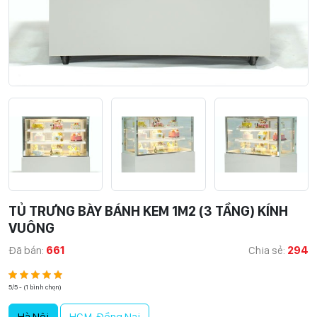
TỦ TRƯNG BÀY BÁNH KEM 1M2 (3 TẦNG) KÍNH
VUÔNG
Đã bán:
661
Chia sẻ:
294
5/5 - (1 bình chọn)
Hà Nội
HCM, Đồng Nai