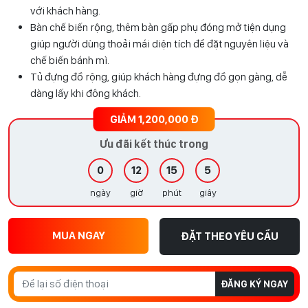
với khách hàng.
Bàn chế biến rộng, thêm bàn gấp phụ đóng mở tiện dụng
giúp người dùng thoải mái diện tích để đặt nguyên liệu và
chế biến bánh mì.
Tủ đựng đồ rộng, giúp khách hàng đựng đồ gọn gàng, dễ
dàng lấy khi đông khách.
GIẢM 1,200,000 Đ
Ưu đãi kết thúc trong
0
12
15
4
ngày
giờ
phút
giây
MUA NGAY
ĐẶT THEO YÊU CẦU
ĐĂNG KÝ NGAY