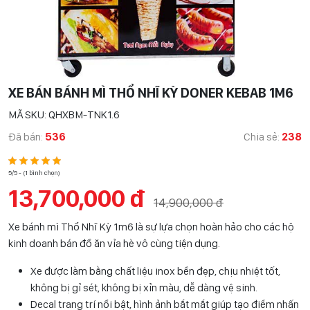
XE BÁN BÁNH MÌ THỔ NHĨ KỲ DONER KEBAB 1M6
MÃ SKU: QHXBM-TNK1.6
Đã bán:
536
Chia sẻ:
238
5/5 - (1 bình chọn)
13,700,000 đ
14,900,000 đ
Xe bánh mì Thổ Nhĩ Kỳ 1m6 là sự lựa chọn hoàn hảo cho các hộ
kinh doanh bán đồ ăn vỉa hè vô cùng tiện dụng.
Xe được làm bằng chất liệu inox bền đẹp, chịu nhiệt tốt,
không bị gỉ sét, không bị xỉn màu, dễ dàng vệ sinh.
Decal trang trí nổi bật, hình ảnh bắt mắt giúp tạo điểm nhấn