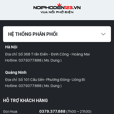
HỆ THỐNG PHÂN PHỐI
Hà Nội
Địa chỉ: Số 368 Trần Điền - Định Công - Hoàng Mai
Hotline: 037.9377.888 ( Ms. Dung )
Quảng Ninh
Địa chỉ: Số 101 Cầu Sến- Phương Đông- Uông Bí
Hotline: 037.9377.888 ( Ms. Dung )
Hồ Chí Minh
HỖ TRỢ KHÁCH HÀNG
Địa Chỉ: Số 827/8 Hà Huy Giáp- Phường Thạnh Xuân- Quận 12
Hotline: 09786.01.388 ( Mr. Huy )
Gọi mua:
0379.377.888
(7h00 – 21h30)