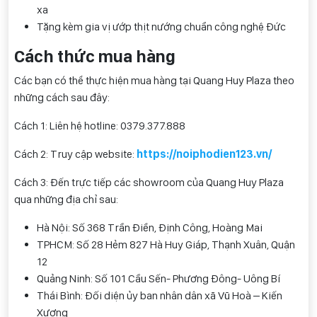
xa
Tặng kèm gia vị ướp thịt nướng chuẩn công nghệ Đức
Cách thức mua hàng
Các bạn có thể thực hiện mua hàng tại Quang Huy Plaza theo
những cách sau đây:
Cách 1: Liên hệ hotline:
0
379.377.888
Cách 2: Truy cập website:
https://noiphodien123.vn/
Cách 3: Đến trực tiếp các showroom của Quang Huy Plaza
qua những địa chỉ sau:
Hà Nội: Số 368 Trần Điền, Định Công, Hoàng Mai
TPHCM: Số 28 Hẻm 827 Hà Huy Giáp, Thạnh Xuân, Quận
12
Quảng Ninh: Số 101 Cầu Sến- Phương Đông- Uông Bí
Thái Bình: Đối diện ủy ban nhân dân xã Vũ Hoà – Kiến
Xương