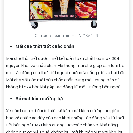
Cấu tạo xe bánh mì Thôt Nhĩ Kỳ 1m6
Mái che thời tiết chắc chắn
Mái che thời tiết được thiết kế hoàn toàn chất liệu inox 304
nguyên khối và chắc chắn. Hệ thống mái che giúp bạn loại bỏ
mọi tác động của thời tiết ngoài như mưa nắng gió và bụi bẩn.
Mái che với các mối hàn chắc chắn cùng mặt khung bền bỉ,
không bị oxy hóa khi gặp tác động từ môi trường bên ngoài.
Bề mặt kính cường lực
Xe bán bánh mì được thiết kế kèm mặt kính cường lực giúp
bảo vệ chiếc xe đẩy của bạn khỏi những tác động xấu từ thời
tiết bên ngoài. Mặt kính cường lực chắc chắn với khả năng
chống nứt vỡ hiệu quả, chống bụi mờ khi tiếp xúc với khói bụi