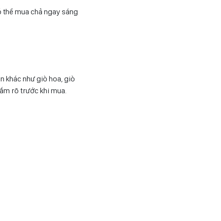
ó thể mua chả ngay sáng
n khác như giò hoa, giò
nắm rõ trước khi mua.