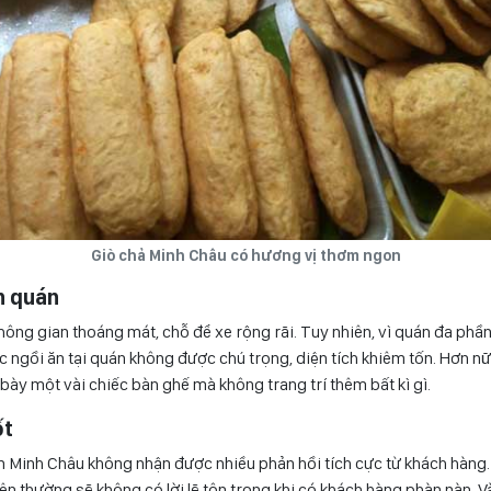
Giò chả Minh Châu có hương vị thơm ngon
n quán
ông gian thoáng mát, chỗ để xe rộng rãi. Tuy nhiên, vì quán đa phầ
 ngồi ăn tại quán không được chú trọng, diện tích khiêm tốn. Hơn n
 bày một vài chiếc bàn ghế mà không trang trí thêm bất kì gì.
ốt
n Minh Châu không nhận được nhiều phản hồi tích cực từ khách hàng.
ên thường sẽ không có lời lẽ tôn trọng khi có khách hàng phàn nàn. V