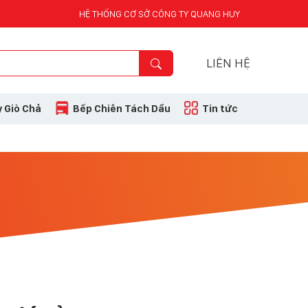
HỆ THỐNG CƠ SỞ CÔNG TY QUANG HUY
LIÊN HỆ
 Giò Chả
Bếp Chiên Tách Dầu
Tin tức