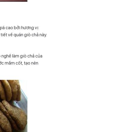
iá cao bởi hương vị
iết về quán giò chả này.
 nghề làm giò chả của
ước mắm cốt, tạo nên