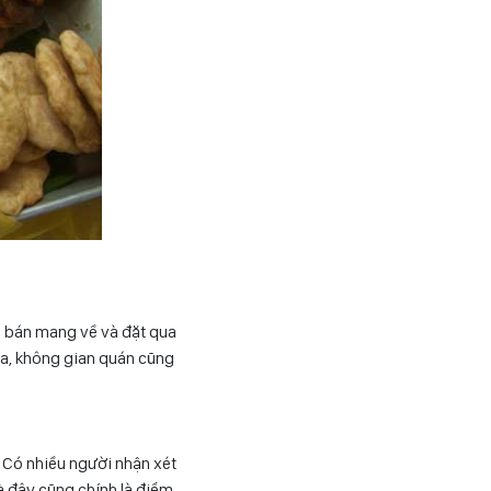
n bán mang về và đặt qua
ữa, không gian quán cũng
 Có nhiều người nhận xét
à đây cũng chính là điểm