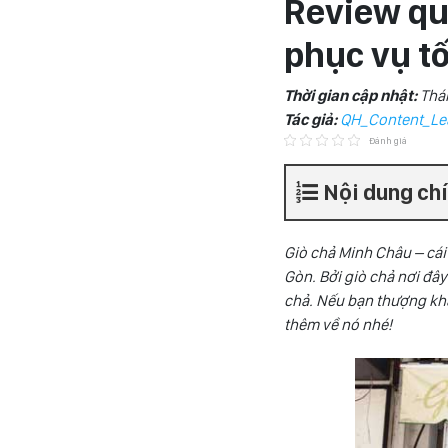
Review quá
phục vụ tố
Thời gian cập nhật:
Thá
Tác giả:
QH_Content_Le
Đánh giá
Nội dung ch
Giò chả Minh Châu – cái 
Gòn. Bởi giò chả nơi đâ
chả. Nếu bạn thượng khá
thêm về nó nhé!