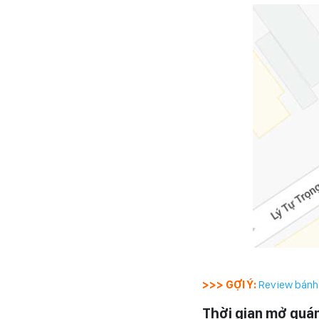
>>> GỢI Ý:
Review bánh 
Thời gian mở quá