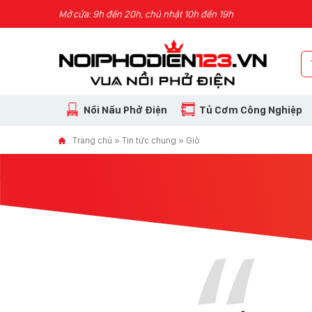
Skip to content
Mở cửa: 9h đến 20h, chủ nhật 10h đến 19h
Nồi Nấu Phở Điện
Tủ Cơm Công Nghiệp
Trang chủ
»
Tin tức chung
»
Giò