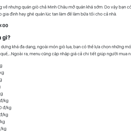
 về nhưng quán giò chả Minh Châu mở quán khá sớm. Do vậy bạn c
gia đình hay ghé quán lúc tan làm để làm bữa tối cho cả nhà.
9:00
 gì?
dựng khá đa dạng, ngoài món giò lụa, bạn có thể lựa chọn những mó
ả quế,…Ngoài ra, menu cũng cập nhập giá cả chi tiết giúp người mua 
kg
/kg
kg
g
kg
đ/kg
0 đ/kg
 đ/kg
/kg
/kg