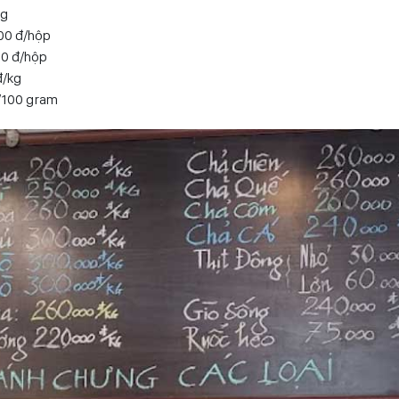
kg
000 đ/hộp
00 đ/hộp
đ/kg
/100 gram