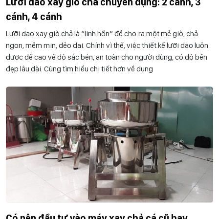
Lưỡi dao xay giò chả chuyên dụng: 2 cánh, 3
cánh, 4 cánh
Lưỡi dao xay giò chả là “linh hồn” để cho ra một mẻ giò, chả
ngon, mềm mịn, dẻo dai. Chính vì thế, việc thiết kế lưỡi dao luôn
được đề cao về độ sắc bén, an toàn cho người dùng, có độ bền
đẹp lâu dài. Cùng tìm hiểu chi tiết hơn về dụng
Có nên đầu tư vào máy xay chả cá cũ hay