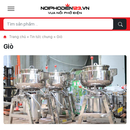
Skip to content
Trang chủ
»
Tin tức chung
»
Giò
Giò