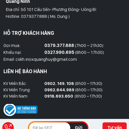
Quảng Ninh
Địa chỉ: Số 101 Cầu Sến- Phương Đông- Uông Bí
Hotline: 037.9377.888 ( Ms. Dung )
Hồ Chí Minh
HỖ TRỢ KHÁCH HÀNG
Địa Chỉ: Số 827/8 Hà Huy Giáp- Phường Thạnh Xuân- Quận 12
Hotline: 09786.01.388 ( Mr. Huy )
Gọi mua:
0379.377.888
(7h00 – 21h30)
Khiếu nại:
0327.990.695
(8h00 – 17h30)
Thái Bình
Email: cskh.inoxquanghuy@gmail.com
Đối diện ủy ban nhân dân xã Vũ Hoà - Kiến Xương - Thái Bình
LIÊN HỆ BẢO HÀNH
Hotline: 037.9377.888 ( Ms. Dung )
KV Miền Bắc:
0902. 149. 108
(8h00 – 17h30)
Đồng Nai
KV Miền Trung:
0962.644.989
(8h00 – 17h30)
Địa Chỉ : 1066- QL 51 Tổ 3- Ấp Đồng- Phước Tân- Biên Hòa
KV Miền Nam:
0918.693.650
(8h00 – 17h30)
Hotline: 037.9377.888 ( Ms. Dung )
Gửi
Tư vấn