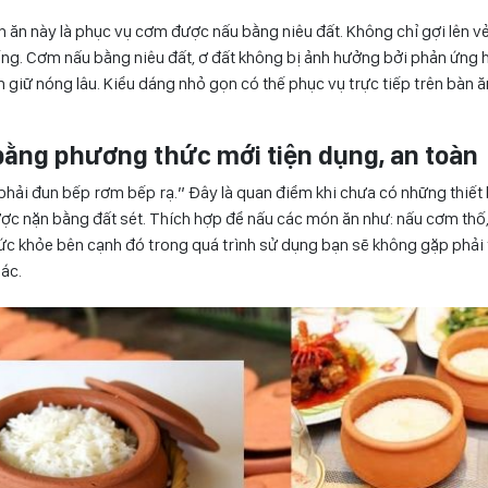
ăn này là phục vụ cơm được nấu bằng niêu đất. Không chỉ gợi lên vẻ
ng. Cơm nấu bằng niêu đất, ơ đất không bị ảnh hưởng bởi phản ứng 
ọn giữ nóng lâu. Kiểu dáng nhỏ gọn có thế phục vụ trực tiếp trên bàn
ằng phương thức mới tiện dụng, an toàn
hải đun bếp rơm bếp rạ.” Đây là quan điểm khi chưa có những thiết b
ược nặn bằng đất sét. Thích hợp để nấu các món ăn như: nấu cơm thố, 
sức khỏe bên cạnh đó trong quá trình sử dụng bạn sẽ không gặp phải 
hác.