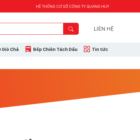
HỆ THỐNG CƠ SỞ CÔNG TY QUANG HUY
LIÊN HỆ
 Giò Chả
Bếp Chiên Tách Dầu
Tin tức