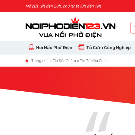
Skip to content
Mở cửa: 9h đến 20h, chủ nhật 10h đến 19h
Nồi Nấu Phở Điện
Tủ Cơm Công Nghiệp
Trang chủ
»
Tin Sản Phẩm
»
Tin Tủ Nấu Cơm