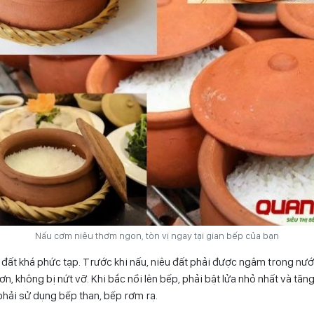
Nấu cơm niêu thơm ngon, tòn vị ngay tại gian bếp của bạn
 đất khá phức tạp. Trước khi nấu, niêu đất phải được ngâm trong nước
n, không bị nứt vỡ. Khi bắc nồi lên bếp, phải bật lửa nhỏ nhất và tăng
t phải sử dụng bếp than, bếp rơm rạ.