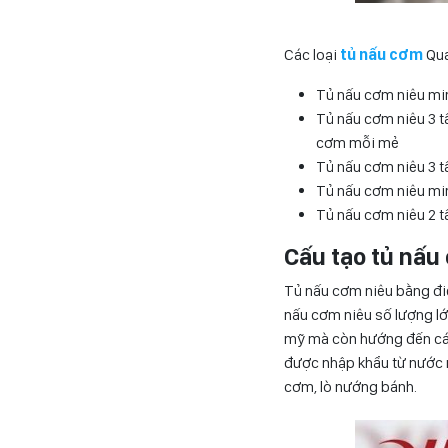
Các loại
tủ nấu cơm
Qu
Tủ nấu cơm niêu min
Tủ nấu cơm niêu 3 t
cơm mỗi mẻ
Tủ nấu cơm niêu 3 t
Tủ nấu cơm niêu min
Tủ nấu cơm niêu 2 t
Cấu tạo tủ nấu
Tủ nấu cơm niêu bằng điệ
nấu cơm niêu số lượng lớ
mỹ mà còn hướng đến các
được nhập khẩu từ nước n
cơm, lò nướng bánh.