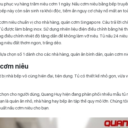
êu phục vụ hàng trăm niêu cơm 1 ngày. Nấu cơm niêu bằng bếp truyề
 bếp này còn sản sinh ra khói độc, tiềm ẩn nguy cơ cháy nổ mất an to
 cơm niêu chuẩn vị cho nhà hàng, quán cơm Singapore. Câu trả lời chí
ủ được làm bằng inox. Sử dụng nhiên liệu điện điều chỉnh bằng hệ th
g điều chỉnh nhiệt độ tăng dần để không làm vỡ niêu. Tủ nấu 24 niêu 
ng niêu đất thơm ngon, trắng dẻo.
 lựa chọn số 1 dành cho các nhà hàng, quán ăn bình dân, quán cơm n
u cơm niêu
ết bị nhà bếp vô cùng hiện đại, tiện dụng. Tủ có thiết kế nhỏ gọn, vừa
a chọn cho người dùng, Quang Huy hiện đang phân phối nhiều mẫu tủ
ạn là quán ăn nhỏ, nhà hàng hay bếp ăn tập thể quy mô lớn. Chúng t
uất nấu cơm niêu cho bạn.