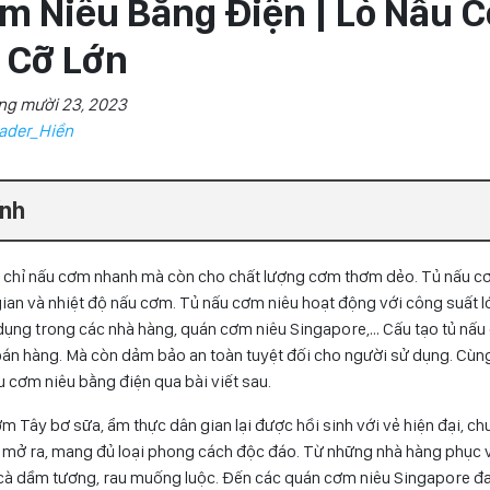
m Niêu Bằng Điện | Lò Nấu 
 Cỡ Lớn
ng mười 23, 2023
ader_Hiền
ính
chỉ nấu cơm nhanh mà còn cho chất lượng cơm thơm dẻo. Tủ nấu cơ
gian và nhiệt độ nấu cơm. Tủ nấu cơm niêu hoạt động với công suất l
 dụng trong các nhà hàng, quán cơm niêu Singapore,… Cấu tạo tủ nấu
 bán hàng. Mà còn dảm bảo an toàn tuyệt đối cho người sử dụng. Cùn
 cơm niêu bằng điện qua bài viết sau.
m Tây bơ sữa, ẩm thực dân gian lại được hồi sinh với vẻ hiện đại, c
 mở ra, mang đủ loại phong cách độc đáo. Từ những nhà hàng phục
o, cà dầm tương, rau muống luộc. Đến các quán cơm niêu Singapore đ