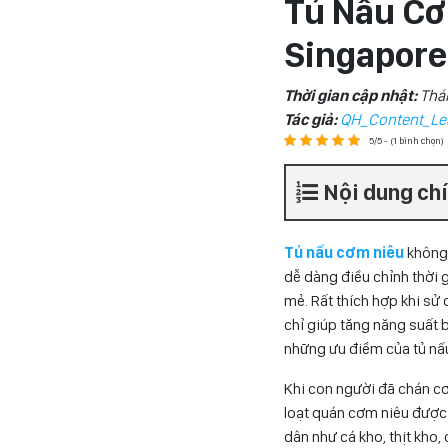
Tủ Nấu Cơ
Singapore
Thời gian cập nhật:
Thá
Tác giả:
QH_Content_Le
5/5 - (1 bình chọn)
Nội dung ch
Tủ nấu cơm niêu
không 
dễ dàng điều chỉnh thời 
mẻ. Rất thích hợp khi sử
chỉ giúp tăng năng suất
những ưu điểm của tủ nấu
Khi con người đã chán cơ
loạt quán cơm niêu được
dân như cá kho, thịt kh