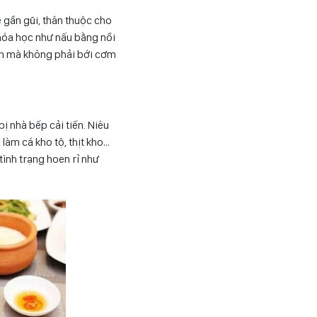
 gần gũi, thân thuộc cho
hóa học như nấu bằng nồi
 ăn mà không phải bới cơm
ị nhà bếp cải tiến. Niêu
làm cá kho tộ, thịt kho…
tình trạng hoen rỉ như