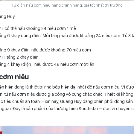
Tủ điện nấu cơm niêu hàng chính hãng, giá tốt nhất thị trường
ang Huy
i: có thể nấu khoảng 24 niêu cơm 1 mẻ
ầng 6 khay dùng điện: Mỗi tầng nấu được khoảng 24 niêu cơm. Tủ 3 
ầng 9 khay điện: nấu được khoảng 70 niêu cơm
i 1 tầng 2 khay điện
ầng 4 khay (điện): nấu được 48 niêu cơm một lần
 cơm niêu
n hiện đang là thiết bị nhà bếp hiện đại nhất để nấu cơm niêu. Vì đư
n, tủ nấu cơm niêu được gia công vô cùng chắc chắc. Thiết kế không
 tiêu chuẩn an toàn. Hiện nay, Quang Huy đang phân phối dòng sản
goài. Đây là sản phẩm của thương hiệu Southstar – đơn vị chuyên cu