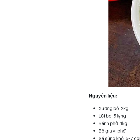
Nguyên liệu:
Xương bò: 2kg
Lõi bò: 5 lạng
Bánh phở: 1kg
Bộ gia vị phở
Sá sùng khô: 5-7 co