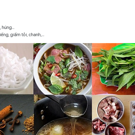
i, húng…
iếng, giấm tỏi, chanh,…