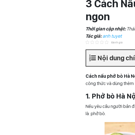
3 Cách Nấ
ngon
Thời gian cập nhật:
Thá
Tác giả:
anh tuyet
Đánh giá
Nội dung ch
Cách nấu phở bò Hà N
công thức và dùng thêm c
1. Phở bò Hà N
Nếu yêu cầu người bản đị
là: phở bò.