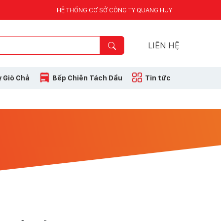
HỆ THỐNG CƠ SỞ CÔNG TY QUANG HUY
LIÊN HỆ
 Giò Chả
Bếp Chiên Tách Dầu
Tin tức