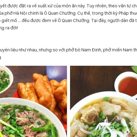
uyết được đặt ra về xuất xứ của món ăn này. Tuy nhiên, theo văn tự c
i của phở Hà Nội chính là Ô Quan Chưởng. Cụ thể, trong thời kỳ Pháp t
lò giết mổ … đều được đem về Ô Quan Chưởng. Tại đây, người dân đã 
g ra đời!
uyên liệu như nhau, nhưng so với phở bò Nam Định, phở miền Nam th
.