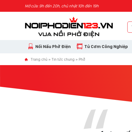
Skip to content
Mở cửa: 9h đến 20h, chủ nhật 10h đến 19h
Nồi Nấu Phở Điện
Tủ Cơm Công Nghiệp
Trang chủ
»
Tin tức chung
»
Phở