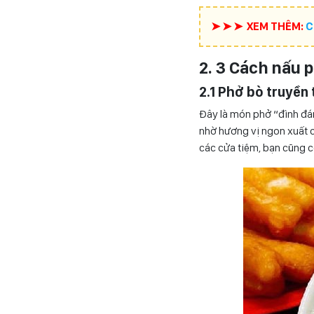
➤ ➤ ➤ XEM THÊM:
C
2. 3 Cách nấu 
2.1 Phở bò truyền
Đây là món phở “đình đám
nhờ hương vị ngon xuất c
các cửa tiệm, bạn cũng 