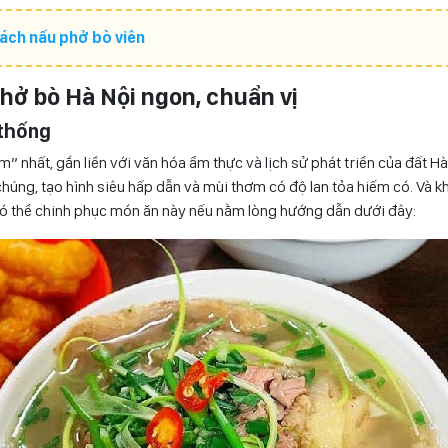
ách nấu phở bò viên
phở bò Hà Nội ngon, chuẩn vị
 thống
” nhất, gắn liền với văn hóa ẩm thực và lịch sử phát triển của đất 
húng, tạo hình siêu hấp dẫn và mùi thơm có độ lan tỏa hiếm có. Và kh
có thể chinh phục món ăn này nếu nằm lòng hướng dẫn dưới đây: