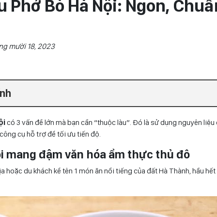
u Phở Bò Hà Nội: Ngon, Chuẩ
ng mười 18, 2023
ính
ội
có 3 vấn đề lớn mà bạn cần “thuộc làu”. Đó là sử dụng nguyên liệu
ông cụ hỗ trợ để tối ưu tiến độ.
ội mang đậm văn hóa ẩm thực thủ đô
a hoặc du khách kể tên 1 món ăn nổi tiếng của đất Hà Thành, hầu hết 