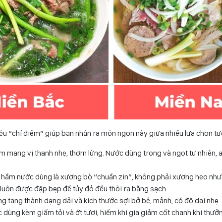
iệu “chỉ điểm” giúp bạn nhận ra món ngon này giữa nhiều lựa chọn t
m mang vị thanh nhẹ, thơm lừng. Nước dùng trong và ngọt tự nhiên, 
i
u hầm nước dùng là xương bò “chuẩn zin”, không phải xương heo như
 luôn được đập bẹp để tủy đỏ đều thôi ra bằng sạch
ng tang thành dạng dải và kích thước sợi bở bé, mảnh, có độ dai nhẹ
 dùng kèm giấm tỏi và ớt tươi, hiếm khi gia giảm cốt chanh khi thưở