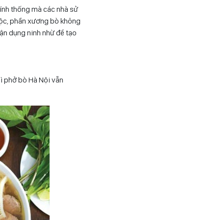
hính thống mà các nhà sử
huộc, phần xương bò không
tận dụng ninh nhừ để tạo
ì phở bò Hà Nội vẫn