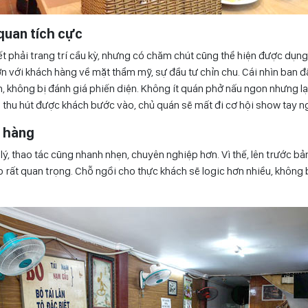
quan tích cực
t phải trang trí cầu kỳ, nhưng có chăm chút cũng thể hiện được dụn
n với khách hàng về mặt thẩm mỹ, sự đầu tư chỉn chu. Cái nhìn ban đ
n, không bị đánh giá phiến diện. Không ít quán phở nấu ngon nhưng lạ
g thu hút được khách bước vào, chủ quán sẽ mất đi cơ hội show tay 
n hàng
lý, thao tác cũng nhanh nhẹn, chuyên nghiệp hơn. Vì thế, lên trước bả
o rất quan trọng. Chỗ ngồi cho thực khách sẽ logic hơn nhiều, không 