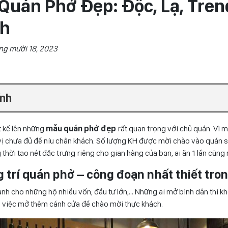
Quán Phở Đẹp: Độc, Lạ, Tren
ch
ng mười 18, 2023
ính
 kế lên những
mẫu quán phở đẹp
rất quan trọng với chủ quán. Vì 
ị chưa đủ để níu chân khách. Số lượng KH được mời chào vào quán s
 thời tạo nét đặc trưng riêng cho gian hàng của bạn, ai ăn 1 lần cũng
ng trí quán phở – công đoạn nhất thiết tr
ành cho những hộ nhiều vốn, đầu tư lớn,… Những ai mở bình dân thì k
 việc mở thêm cánh cửa để chào mời thực khách.