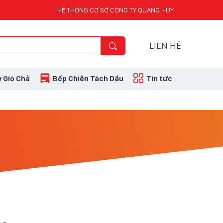
HỆ THỐNG CƠ SỞ CÔNG TY QUANG HUY
LIÊN HỆ
 Giò Chả
Bếp Chiên Tách Dầu
Tin tức