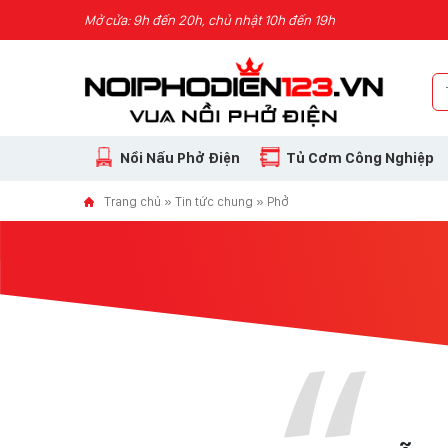
Skip to content
Mở cửa: 9h đến 20h, chủ nhật 10h đến 19h
Nồi Nấu Phở Điện
Tủ Cơm Công Nghiệp
Trang chủ
»
Tin tức chung
»
Phở