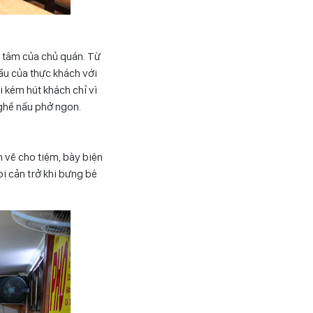
g tâm của chủ quán. Từ
ầu của thực khách với
i kém hút khách chỉ vì
nghề nấu phở ngon.
n vẽ cho tiệm, bày biện
bị cản trở khi bưng bê