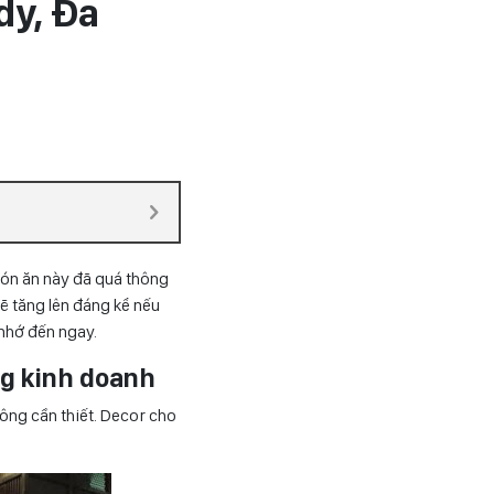
dy, Đa
món ăn này đã quá thông
ẽ tăng lên đáng kể nếu
 nhớ đến ngay.
ong kinh doanh
hông cần thiết. Decor cho