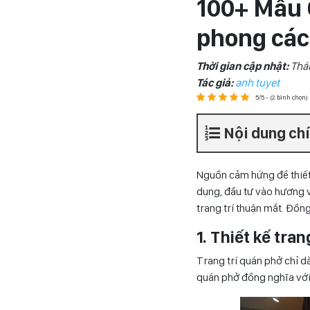
100+ Mẫu 
phong cá
Thời gian cập nhật:
Thá
Tác giả:
anh tuyet
5/5 - (2 bình chọn)
Nội dung ch
Nguồn cảm hứng để thiết
dụng, đầu tư vào hương v
trang trí thuận mắt. Đồng
1. Thiết kế tra
Trang trí quán phở chỉ d
quán phở đồng nghĩa với