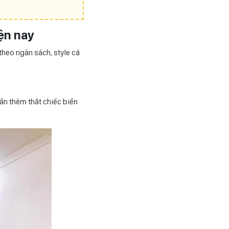
ện nay
theo ngân sách, style cá
cần thêm thắt chiếc biển