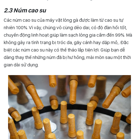
2.3 Núm cao su
Các núm cao su của máy vặt lông gà được làm từ cao su tự
nhiên 100%. Vì vậy, chúng vô cùng dẻo dai, có độ đàn hồi tốt,
chuyển động linh hoạt giúp làm sạch lông gia cầm đến 99%. Mà
không gây ra tình trạng bị tróc da, gãy cánh hay dập mỏ,..Đặc
biệt các núm cao su này có thể tháo lắp tiện lợi. Giúp bạn dễ
dàng thay thế những núm đã bị hư hỏng, mài mòn sau một thời
gian dài sử dụng.