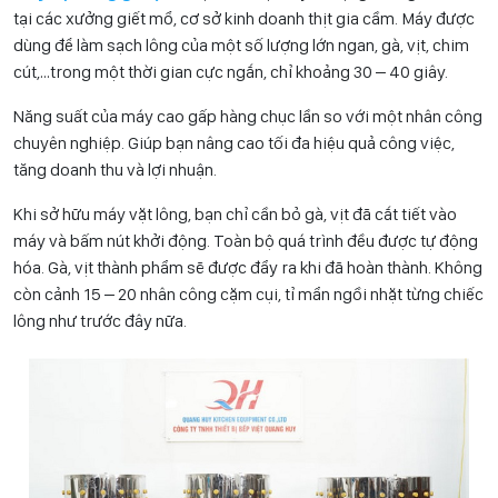
tại các xưởng giết mổ, cơ sở kinh doanh thịt gia cầm. Máy được
dùng để làm sạch lông của một số lượng lớn ngan, gà, vịt, chim
cút,…trong một thời gian cực ngắn, chỉ khoảng 30 – 40 giây.
Năng suất của máy cao gấp hàng chục lần so với một nhân công
chuyên nghiệp. Giúp bạn nâng cao tối đa hiệu quả công việc,
tăng doanh thu và lợi nhuận.
Khi sở hữu máy vặt lông, bạn chỉ cần bỏ gà, vịt đã cắt tiết vào
máy và bấm nút khởi động. Toàn bộ quá trình đều được tự động
hóa. Gà, vịt thành phẩm sẽ được đẩy ra khi đã hoàn thành. Không
còn cảnh 15 – 20 nhân công cặm cụi, tỉ mẩn ngồi nhặt từng chiếc
lông như trước đây nữa.