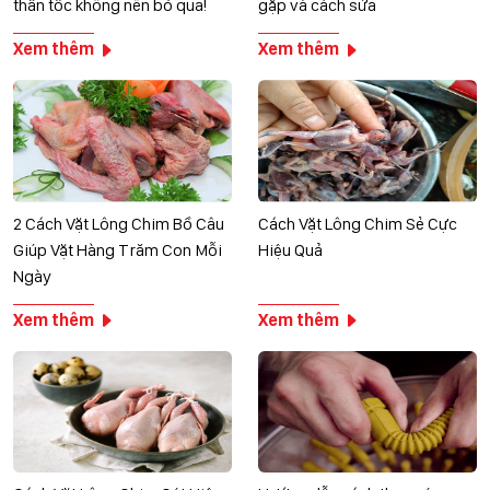
thần tốc không nên bỏ qua!
gặp và cách sửa
Xem thêm
Xem thêm
2 Cách Vặt Lông Chim Bồ Câu
Cách Vặt Lông Chim Sẻ Cực
Giúp Vặt Hàng Trăm Con Mỗi
Hiệu Quả
Ngày
Xem thêm
Xem thêm