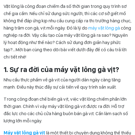
Vặt lông là công đoạn chiếm đa số thời gian trong quy trình sơ
chế gia cầm. Nếu chỉ sử dụng sức người, thì các cơ sở giết mổ
không thể đáp ứng kịp nhu cầu cung cấp ra thị trường hàng chục,
hàng trăm con gà, vịt mỗi ngày. Đó là lý do
máy vặt lông gà
công
nghiệp ra đời. Vậy cấu tạo của máy vặt lông gà ra sao? Nguyên
lý hoạt động như thế nào? Cách sử dụng đơn giản hay phức
tạp?…Mời bạn cùng theo dõi bài viết dưới đây để có câu trả lời
chi tiết nhé!
1. Sự ra đời của máy vặt lông gà vịt?
Nhu cầu thực phẩm về gà vịt của người dân ngày càng tăng
mạnh. Điều này thúc đẩy sự cải tiến về quy trình sản xuất.
Trong công đoạn chế biến gà vịt, việc vặt lông chiếm phần lớn
thời gian. Chính vì vậy máy vặt lông gà vịt được ra đời. Hỗ trợ
đắc lực cho các chủ cửa hàng buôn bán gà vịt. Cần làm sạch số
lượng lớn mỗi ngày.
Máy vặt lông gà vịt
là một thiết bị chuyên dụng không thể thiếu