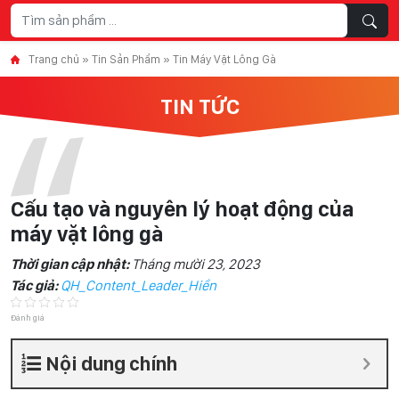
Skip to content
Trang chủ
»
Tin Sản Phẩm
»
Tin Máy Vặt Lông Gà
TIN TỨC
Cấu tạo và nguyên lý hoạt động của
máy vặt lông gà
Thời gian cập nhật:
Tháng mười 23, 2023
Tác giả:
QH_Content_Leader_Hiền
Đánh giá
Nội dung chính