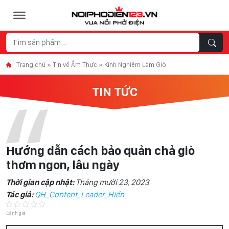
Skip to content
Trang chủ
»
Tin về Ẩm Thực
»
Kinh Nghiệm Làm Giò
TIN TỨC
Hướng dẫn cách bảo quản chả giò
thơm ngon, lâu ngày
Thời gian cập nhật:
Tháng mười 23, 2023
Tác giả:
QH_Content_Leader_Hiền
Đánh giá