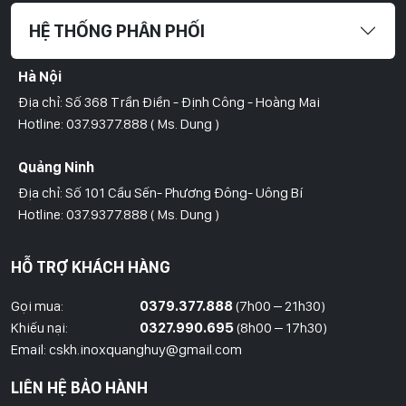
HỆ THỐNG PHÂN PHỐI
Hà Nội
Địa chỉ: Số 368 Trần Điền - Định Công - Hoàng Mai
Hotline: 037.9377.888 ( Ms. Dung )
Quảng Ninh
Địa chỉ: Số 101 Cầu Sến- Phương Đông- Uông Bí
Hotline: 037.9377.888 ( Ms. Dung )
Hồ Chí Minh
HỖ TRỢ KHÁCH HÀNG
Địa Chỉ: Số 827/8 Hà Huy Giáp- Phường Thạnh Xuân- Quận 12
Hotline: 09786.01.388 ( Mr. Huy )
Gọi mua:
0379.377.888
(7h00 – 21h30)
Khiếu nại:
0327.990.695
(8h00 – 17h30)
Thái Bình
Email: cskh.inoxquanghuy@gmail.com
Đối diện ủy ban nhân dân xã Vũ Hoà - Kiến Xương - Thái Bình
LIÊN HỆ BẢO HÀNH
Hotline: 037.9377.888 ( Ms. Dung )