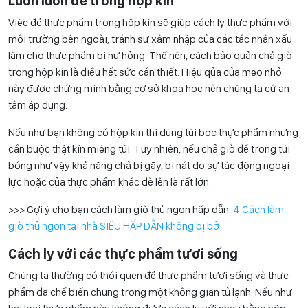
Luôn luôn để trong hộp kín
Việc để thực phẩm trong hộp kín sẽ giúp cách ly thực phẩm với
môi trường bên ngoài, tránh sự xâm nhập của các tác nhân xấu
làm cho thực phẩm bị hư hỏng. Thế nên, cách bảo quản chả giò
trong hộp kín là điều hết sức cần thiết. Hiệu qủa của mẹo nhỏ
này được chứng minh bằng cơ sở khoa học nên chúng ta cứ an
tâm áp dụng.
Nếu như bạn không có hộp kín thì dùng túi bọc thực phẩm nhưng
cần buộc thật kín miệng túi. Tuy nhiên, nếu chả giò để trong túi
bóng như vậy khả năng chả bị gãy, bị nát do sự tác động ngoại
lực hoặc của thực phẩm khác đè lên là rất lớn.
>>> Gợi ý cho bạn cách làm giò thủ ngon hấp dẫn:
4 Cách làm
giò thủ ngon tại nhà SIÊU HẤP DẪN không bị bở
Cách ly với các thực phẩm tươi sống
Chúng ta thường có thói quen để thực phẩm tươi sống và thực
phẩm đã chế biến chung trong một không gian tủ lạnh. Nếu như