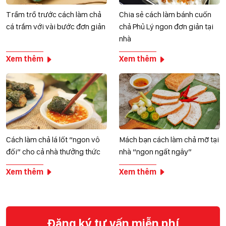
Trầm trồ trước cách làm chả
Chia sẻ cách làm bánh cuốn
cá trắm với vài bước đơn giản
chả Phủ Lý ngon đơn giản tại
nhà
Xem thêm
Xem thêm
Cách làm chả lá lốt “ngon vô
Mách bạn cách làm chả mỡ tại
đối” cho cả nhà thưởng thức
nhà “ngon ngất ngây”
Xem thêm
Xem thêm
Đăng ký tư vấn miễn phí