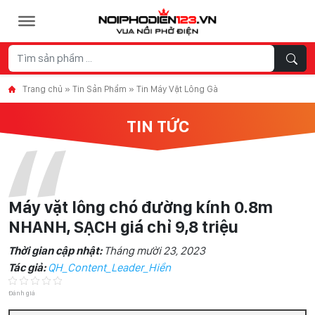
Skip to content
Trang chủ
»
Tin Sản Phẩm
»
Tin Máy Vặt Lông Gà
TIN TỨC
Máy vặt lông chó đường kính 0.8m
NHANH, SẠCH giá chỉ 9,8 triệu
Thời gian cập nhật:
Tháng mười 23, 2023
Tác giả:
QH_Content_Leader_Hiền
Đánh giá