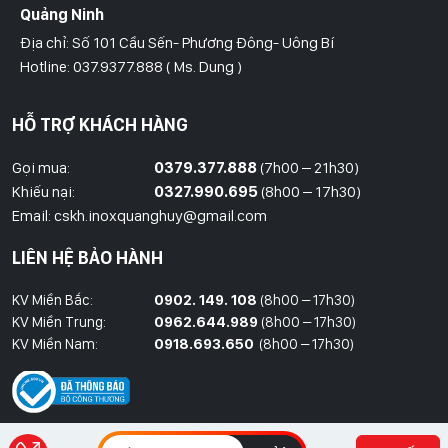
Quảng Ninh
Địa chỉ: Số 101 Cầu Sến- Phương Đông- Uông Bí
Hotline: 037.9377.888 ( Ms. Dung )
Hồ Chí Minh
HỖ TRỢ KHÁCH HÀNG
Địa Chỉ: Số 827/8 Hà Huy Giáp- Phường Thạnh Xuân- Quận 12
Hotline: 09786.01.388 ( Mr. Huy )
Gọi mua:
0379.377.888
(7h00 – 21h30)
Khiếu nại:
0327.990.695
(8h00 – 17h30)
Thái Bình
Email: cskh.inoxquanghuy@gmail.com
Đối diện ủy ban nhân dân xã Vũ Hoà - Kiến Xương - Thái Bình
LIÊN HỆ BẢO HÀNH
Hotline: 037.9377.888 ( Ms. Dung )
KV Miền Bắc:
0902. 149. 108
(8h00 – 17h30)
Đồng Nai
KV Miền Trung:
0962.644.989
(8h00 – 17h30)
Địa Chỉ : 1066- QL 51 Tổ 3- Ấp Đồng- Phước Tân- Biên Hòa
KV Miền Nam:
0918.693.650
(8h00 – 17h30)
Hotline: 037.9377.888 ( Ms. Dung )