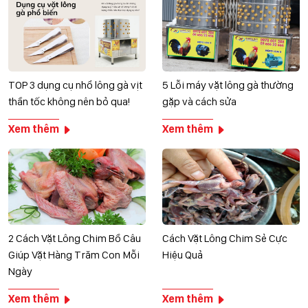
TOP 3 dụng cụ nhổ lông gà vịt
5 Lỗi máy vặt lông gà thường
thần tốc không nên bỏ qua!
gặp và cách sửa
Xem thêm
Xem thêm
2 Cách Vặt Lông Chim Bồ Câu
Cách Vặt Lông Chim Sẻ Cực
Giúp Vặt Hàng Trăm Con Mỗi
Hiệu Quả
Ngày
Xem thêm
Xem thêm