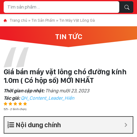
Skip to content
Trang chủ
»
Tin Sản Phẩm
»
Tin Máy Vặt Lông Gà
TIN TỨC
Giá bán máy vặt lông chó đường kính
1.0m ( Có hộp số) MỚI NHẤT
Thời gian cập nhật:
Tháng mười 23, 2023
Tác giả:
QH_Content_Leader_Hiền
5/5 - (1 bình chọn)
Nội dung chính