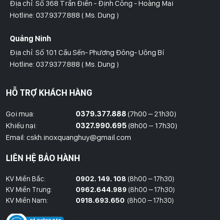
Địa chỉ: Số 368 Trần Điền - Định Công - Hoàng Mai
Hotline: 037.9377.888 ( Ms. Dung )
Quảng Ninh
Địa chỉ: Số 101 Cầu Sến- Phương Đông- Uông Bí
Hotline: 037.9377.888 ( Ms. Dung )
Hồ Chí Minh
HỖ TRỢ KHÁCH HÀNG
Địa Chỉ: Số 827/8 Hà Huy Giáp- Phường Thạnh Xuân- Quận 12
Hotline: 09786.01.388 ( Mr. Huy )
Gọi mua:
0379.377.888
(7h00 – 21h30)
Khiếu nại:
0327.990.695
(8h00 – 17h30)
Thái Bình
Email: cskh.inoxquanghuy@gmail.com
Đối diện ủy ban nhân dân xã Vũ Hoà - Kiến Xương - Thái Bình
LIÊN HỆ BẢO HÀNH
Hotline: 037.9377.888 ( Ms. Dung )
KV Miền Bắc:
0902. 149. 108
(8h00 – 17h30)
Đồng Nai
KV Miền Trung:
0962.644.989
(8h00 – 17h30)
Địa Chỉ : 1066- QL 51 Tổ 3- Ấp Đồng- Phước Tân- Biên Hòa
KV Miền Nam:
0918.693.650
(8h00 – 17h30)
Hotline: 037.9377.888 ( Ms. Dung )