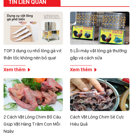
TIN LIÊN QUAN
TOP 3 dụng cụ nhổ lông gà vịt
5 Lỗi máy vặt lông gà thường
thần tốc không nên bỏ qua!
gặp và cách sửa
Xem thêm
Xem thêm
2 Cách Vặt Lông Chim Bồ Câu
Cách Vặt Lông Chim Sẻ Cực
Giúp Vặt Hàng Trăm Con Mỗi
Hiệu Quả
Ngày