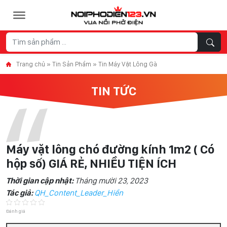
Skip to content
Trang chủ
»
Tin Sản Phẩm
»
Tin Máy Vặt Lông Gà
TIN TỨC
Máy vặt lông chó đường kính 1m2 ( Có
hộp số) GIÁ RẺ, NHIỀU TIỆN ÍCH
Thời gian cập nhật:
Tháng mười 23, 2023
Tác giả:
QH_Content_Leader_Hiền
Đánh giá