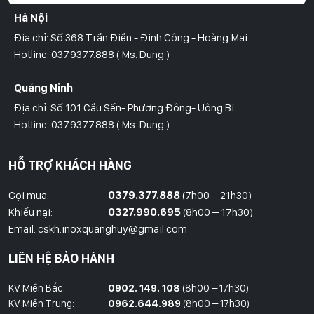
Hà Nội
Địa chỉ: Số 368 Trần Điền - Định Công - Hoàng Mai
Hotline: 037.9377.888 ( Ms. Dung )
Quảng Ninh
Địa chỉ: Số 101 Cầu Sến- Phương Đông- Uông Bí
Hotline: 037.9377.888 ( Ms. Dung )
Hồ Chí Minh
HỖ TRỢ KHÁCH HÀNG
Địa Chỉ: Số 827/8 Hà Huy Giáp- Phường Thạnh Xuân- Quận 12
Hotline: 09786.01.388 ( Mr. Huy )
Gọi mua:
0379.377.888
(7h00 – 21h30)
Khiếu nại:
0327.990.695
(8h00 – 17h30)
Thái Bình
Email: cskh.inoxquanghuy@gmail.com
Đối diện ủy ban nhân dân xã Vũ Hoà - Kiến Xương - Thái Bình
LIÊN HỆ BẢO HÀNH
Hotline: 037.9377.888 ( Ms. Dung )
KV Miền Bắc:
0902. 149. 108
(8h00 – 17h30)
Đồng Nai
KV Miền Trung:
0962.644.989
(8h00 – 17h30)