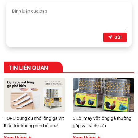
Gửi
TIN LIÊN QUAN
TOP 3 dụng cụ nhổ lông gà vịt
5 Lỗi máy vặt lông gà thường
thần tốc không nên bỏ qua!
gặp và cách sửa
Xem thêm
Xem thêm