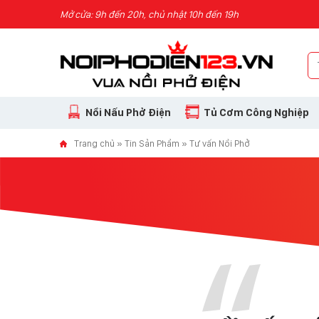
Skip to content
Mở cửa: 9h đến 20h, chủ nhật 10h đến 19h
Nồi Nấu Phở Điện
Tủ Cơm Công Nghiệp
Trang chủ
»
Tin Sản Phẩm
»
Tư vấn Nồi Phở