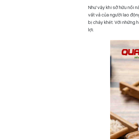
Như vậy khi sở hữu nồi n
vất vả của người lao độn
bị cháy khét. Với những h
lợi.