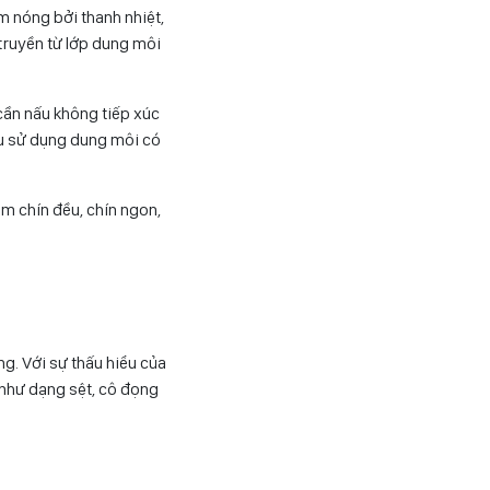
m nóng bởi thanh nhiệt,
 truyền từ lớp dung môi
cần nấu không tiếp xúc
nếu sử dụng dung môi có
m chín đều, chín ngon,
ng. Với sự thấu hiểu của
 như dạng sệt, cô đọng