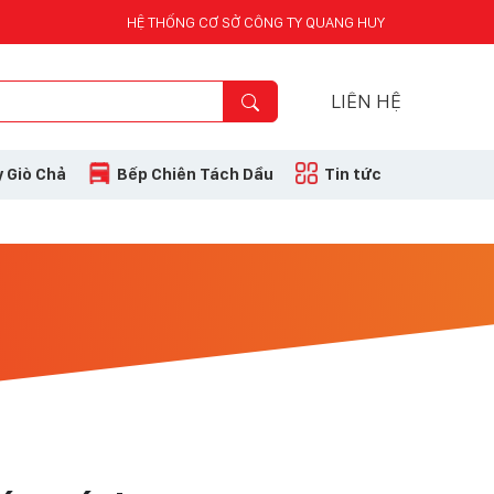
HỆ THỐNG CƠ SỞ CÔNG TY QUANG HUY
LIÊN HỆ
 Giò Chả
Bếp Chiên Tách Dầu
Tin tức