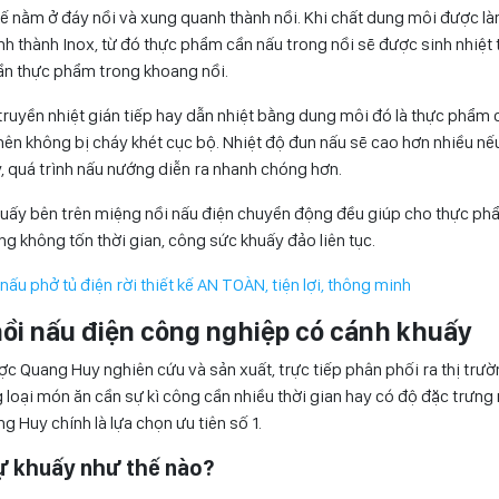
ế nằm ở đáy nồi và xung quanh thành nồi. Khi chất dung môi được là
nh thành Inox, từ đó thực phẩm cần nấu trong nồi sẽ được sinh nhiệt
ần thực phẩm trong khoang nồi.
 truyền nhiệt gián tiếp hay dẫn nhiệt bằng dung môi đó là thực phẩm 
t nên không bị cháy khét cục bộ. Nhiệt độ đun nấu sẽ cao hơn nhiều 
y, quá trình nấu nướng diễn ra nhanh chóng hơn.
khuấy bên trên miệng nồi nấu điện chuyển động đều giúp cho thực phẩ
ng không tốn thời gian, công sức khuấy đảo liên tục.
nấu phở tủ điện rời thiết kế AN TOÀN, tiện lợi, thông minh
nồi nấu điện công nghiệp có cánh khuấy
ợc Quang Huy nghiên cứu và sản xuất, trực tiếp phân phối ra thị trườ
loại món ăn cần sự kì công cần nhiều thời gian hay có độ đặc trưng
ng Huy chính là lựa chọn ưu tiên số 1.
tự khuấy như thế nào?