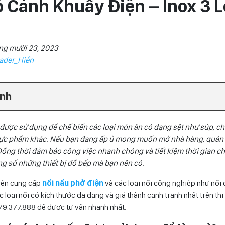
ó Cánh Khuấy Điện – Inox 3 
ng mười 23, 2023
ader_Hiền
ính
được sử dụng để chế biến các loại món ăn có dạng sệt như súp, cháo
thực phẩm khác. Nếu bạn đang ấp ủ mong muốn mở nhà hàng, quán 
ng thời đảm bảo công việc nhanh chóng và tiết kiệm thời gian chế
ng số những thiết bị đồ bếp mà bạn nên có.
yên cung cấp
nồi nấu phở điện
và các loại nồi công nghiệp như nồi c
 loại nồi có kích thước đa dạng và giá thành cạnh tranh nhất trên thị 
79.377.888
để được tư vấn nhanh nhất.