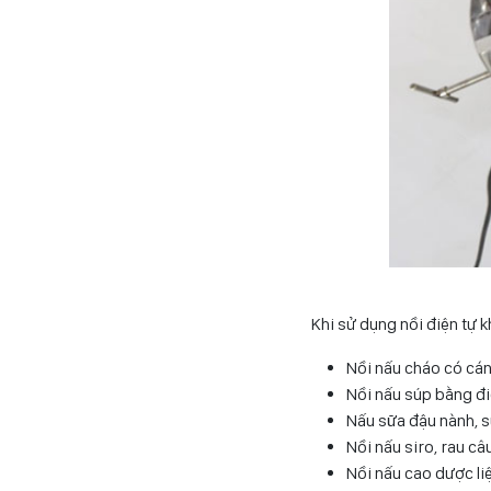
Khi sử dụng nồi điện tự 
Nồi nấu cháo có cán
Nồi nấu súp bằng đi
Nấu sữa đậu nành, s
Nồi nấu siro, rau câ
Nồi nấu cao dược li