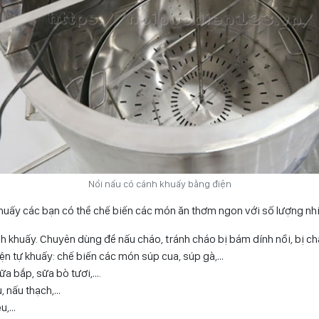
Nồi nấu có cánh khuấy bằng điện
khuấy các bạn có thể chế biến các món ăn thơm ngon với số lượng n
h khuấy. Chuyên dùng để nấu cháo, tránh cháo bị bám dính nồi, bị ch
ện tự khuấy: chế biến các món súp cua, súp gà,…
ữa bắp, sữa bò tươi,….
u, nấu thạch,…
ệu,…