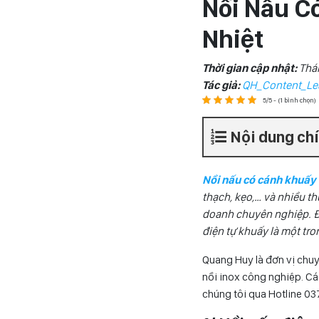
Nồi Nấu C
Nhiệt
Thời gian cập nhật:
Thá
Tác giả:
QH_Content_Le
5/5 - (1 bình chọn)
Nội dung ch
Nồi nấu có cánh khuấy
thạch, kẹo,… và nhiều 
doanh chuyên nghiệp. Đồ
điện tự khuấy là một tro
Quang Huy là đơn vị chu
nồi inox công nghiệp. Các
chúng tôi qua Hotline 0
3