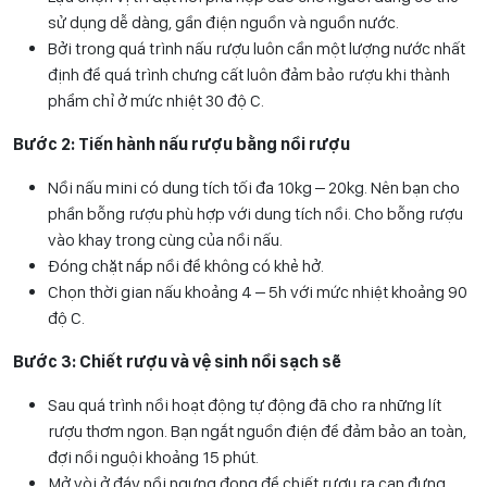
sử dụng dễ dàng, gần điện nguồn và nguồn nước.
Bởi trong quá trình nấu rượu luôn cần một lượng nước nhất
định để quá trình chưng cất luôn đảm bảo rượu khi thành
phẩm chỉ ở mức nhiệt 30 độ C.
Bước 2: Tiến hành nấu rượu bằng nồi rượu
Nồi nấu mini có dung tích tối đa 10kg – 20kg. Nên bạn cho
phần bỗng rượu phù hợp với dung tích nồi. Cho bỗng rượu
vào khay trong cùng của nồi nấu.
Đóng chặt nắp nồi để không có khẻ hở.
Chọn thời gian nấu khoảng 4 – 5h với mức nhiệt khoảng 90
độ C.
Bước 3: Chiết rượu và vệ sinh nồi sạch sẽ
Sau quá trình nồi hoạt động tự động đã cho ra những lít
rượu thơm ngon. Bạn ngắt nguồn điện để đảm bảo an toàn,
đợi nồi nguội khoảng 15 phút.
Mở vòi ở đáy nồi ngưng đọng để chiết rượu ra can đựng