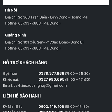
Hà Nội
Địa chỉ: Số 368 Trần Điền - Định Công - Hoàng Mai
Hotline: 037.9377.888 ( Ms. Dung )
Quảng Ninh
Địa chỉ: Số 101 Cầu Sến- Phương Đông- Uông Bí
Hotline: 037.9377.888 ( Ms. Dung )
Hồ Chí Minh
HỖ TRỢ KHÁCH HÀNG
Địa Chỉ: Số 827/8 Hà Huy Giáp- Phường Thạnh Xuân- Quận 12
Hotline: 09786.01.388 ( Mr. Huy )
Gọi mua:
0379.377.888
(7h00 – 21h30)
Khiếu nại:
0327.990.695
(8h00 – 17h30)
Thái Bình
Email: cskh.inoxquanghuy@gmail.com
Đối diện ủy ban nhân dân xã Vũ Hoà - Kiến Xương - Thái Bình
LIÊN HỆ BẢO HÀNH
Hotline: 037.9377.888 ( Ms. Dung )
KV Miền Bắc:
0902. 149. 108
(8h00 – 17h30)
Đồng Nai
KV Miền Trung:
0962.644.989
(8h00 – 17h30)