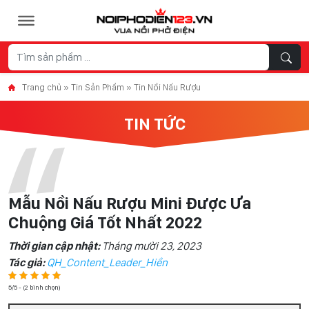
Skip to content
Trang chủ
»
Tin Sản Phẩm
»
Tin Nồi Nấu Rượu
TIN TỨC
Mẫu Nồi Nấu Rượu Mini Được Ưa
Chuộng Giá Tốt Nhất 2022
Thời gian cập nhật:
Tháng mười 23, 2023
Tác giả:
QH_Content_Leader_Hiền
5/5 - (2 bình chọn)