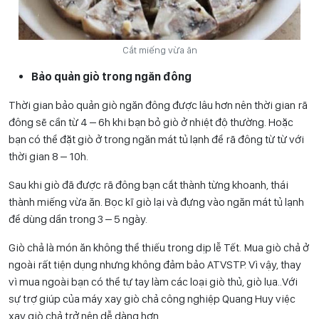
Cắt miếng vừa ăn
Bảo quản giò trong ngăn đông
Thời gian bảo quản giò ngăn đông được lâu hơn nên thời gian rã
đông sẽ cần từ 4 – 6h khi bạn bỏ giò ở nhiệt độ thường. Hoặc
bạn có thể đặt giò ở trong ngăn mát tủ lạnh để rã đông từ từ với
thời gian 8 – 10h.
Sau khi giò đã được rã đông bạn cắt thành từng khoanh, thái
thành miếng vừa ăn. Bọc kĩ giò lại và đựng vào ngăn mát tủ lạnh
để dùng dần trong 3 – 5 ngày.
Giò chả là món ăn không thể thiếu trong dịp lễ Tết. Mua giò chả ở
ngoài rất tiện dụng nhưng không đảm bảo ATVSTP. Vì vậy, thay
vì mua ngoài bạn có thể tự tay làm các loại giò thủ, giò lụa..Với
sự trợ giúp của máy xay giò chả công nghiệp Quang Huy việc
xay giò chả trở nên dễ dàng hơn.