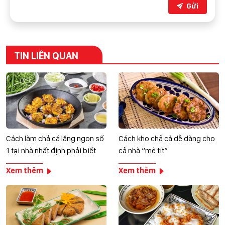
Gửi
TIN LIÊN QUAN
Cách làm chả cá lăng ngon số
Cách kho chả cá dễ dàng cho
1 tại nhà nhất định phải biết
cả nhà “mê tít”
Xem thêm
Xem thêm