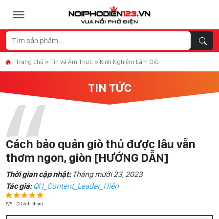
Skip to content
Trang chủ
»
Tin về Ẩm Thực
»
Kinh Nghiệm Làm Giò
TIN TỨC
Cách bảo quản giò thủ được lâu vẫn
thơm ngon, giòn [HƯỚNG DẪN]
Thời gian cập nhật:
Tháng mười 23, 2023
Tác giả:
QH_Content_Leader_Hiền
5/5 - (2 bình chọn)