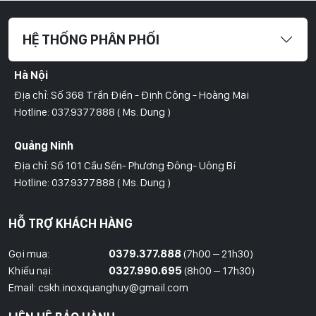
HỆ THỐNG PHÂN PHỐI
Hà Nội
Địa chỉ: Số 368 Trần Điền - Định Công - Hoàng Mai
Hotline: 037.9377.888 ( Ms. Dung )
Quảng Ninh
Địa chỉ: Số 101 Cầu Sến- Phương Đông- Uông Bí
Hotline: 037.9377.888 ( Ms. Dung )
Hồ Chí Minh
HỖ TRỢ KHÁCH HÀNG
Địa Chỉ: Số 827/8 Hà Huy Giáp- Phường Thạnh Xuân- Quận 12
Hotline: 09786.01.388 ( Mr. Huy )
Gọi mua:
0379.377.888
(7h00 – 21h30)
Khiếu nại:
0327.990.695
(8h00 – 17h30)
Thái Bình
Email: cskh.inoxquanghuy@gmail.com
Đối diện ủy ban nhân dân xã Vũ Hoà - Kiến Xương - Thái Bình