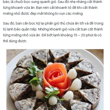
báo, lá chuối bọc xung quanh giò. Sau đó nhẹ nhàng cắt thành
từng khoanh vừa ăn. Bạn nên cắt khoanh tỏ để khi cắt thành
miếng nhỏ được đẹp mắt không bị vụn các miếng.
Sau đó, bạn cần bọc kỹ lại phần giò thủ chưa ăn tới và để trong
tủ lạnh bảo quản tiếp. Những khoanh giò vừa cắt bạn cắt thành
từng miếng nhỏ vừa ăn. Để bớt lạnh khoảng 15 – 20 phút là có
thể dùng được.