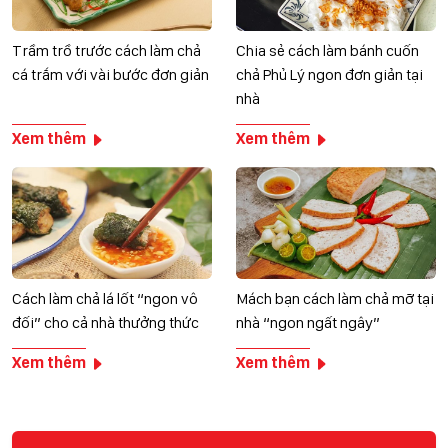
Trầm trồ trước cách làm chả
Chia sẻ cách làm bánh cuốn
cá trắm với vài bước đơn giản
chả Phủ Lý ngon đơn giản tại
nhà
Xem thêm
Xem thêm
Cách làm chả lá lốt “ngon vô
Mách bạn cách làm chả mỡ tại
đối” cho cả nhà thưởng thức
nhà “ngon ngất ngây”
Xem thêm
Xem thêm