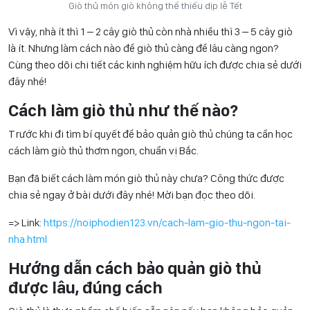
Giò thủ món giò không thể thiếu dịp lễ Tết
Vì vậy, nhà ít thì 1 – 2 cây giò thủ còn nhà nhiều thì 3 – 5 cây giò
là ít. Nhưng làm cách nào để giò thủ càng để lâu càng ngon?
Cùng theo dõi chi tiết các kinh nghiệm hữu ích được chia sẻ dưới
đây nhé!
Cách làm giò thủ như thế nào?
Trước khi đi tìm bí quyết để bảo quản giò thủ chúng ta cần học
cách làm giò thủ thơm ngon, chuẩn vị Bắc.
Bạn đã biết cách làm món giò thủ này chưa? Công thức được
chia sẻ ngay ở bài dưới đây nhé! Mời bạn đọc theo dõi.
=> Link:
https://noiphodien123.vn/cach-lam-gio-thu-ngon-tai-
nha.html
Hướng dẫn cách bảo quản giò thủ
được lâu, đúng cách