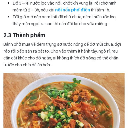
Đổ 3 – 4l nước lọc vào nồi, chốt kín vung lại rồi chờ ninh
mềm từ 2 – 3h, nếu xài
nồi nấu phở điện
thì tầm 1h.
Tới giờ mở nắp xem thịt đã nhừ chưa, nêm thử nước lèo,
thấy mặn ngọt ra sao thì cân đối lại cho vừa miệng.
2.3 Thành phẩm
Bánh phở mua về đem trụng sơ nước nóng để đỡ mùi chua, đợi
ráo rồi xếp sẵn ra bát to. Cho vào thêm ít hành tây, ngò rí, rau
cần cắt khúc cho đỡ ngán, ai không thích đồ sống có thể chần
trước cho chín dễ ăn hơn.