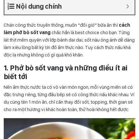
Nội dung chính
Chán công thức truyền thống, muốn “đổi gió” bữa ăn thì
cách
làm phở bò sốt vang
chắc hẳn là best choice cho bạn. Từng
lát thịt mềm quyện với lớp bánh dai dai, sốt nâu óng ánh dễ dàng
làm xiêu lòng bất kỳ tín đồ ẩm thực nào. Tuy cách thức nấu khá
độc lạ nhưng không có gì quá khó khăn.
1. Phở bò sốt vang và những điều ít ai
biết tới
Nền ẩm thực nước ta có vô vàn món ngon, mỗi vùng miền sẽ có
đặc trưng riêng, từng đầu bếp sẽ có công thức nấu khác nhau. Ví
dụ cùng tên 1 món ăn, chỉ cần thay đổi sốt, topping, thời gian sẽ
cho ra một hương vị khác hoàn toàn, thử hoài không hết được.