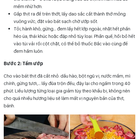
mềm nhừ hơn.
Gắp thịt ra để trên thớt, lấy dao sắc cắt thành thớ mỏng
vuông vức, đặt vào bát sạch chờ ướp sốt.
Tỏi, hành khô, gừng… đem lấy hết lớp ngoài, nhặt hết phần
héo úa, thái khúc hoặc đập nhỏ tùy loại. Phần quế, hồi bỏ hết
vào túi vải rồi cột chặt, có thể bỏ thuốc Bắc vào cùng để
đem hầm luôn.
Bước 2: Tẩm ướp
Cho vào bát thịt đã cắt nhỏ: dầu hào, bột ngũ vị, nước mắm, mì
chính, gừng tươi,… lấy đũa trộn đều, đậy lại cho ngấm trong 40
phút. Liều lượng từng loại gia giảm tùy theo khẩu bị, không nên
cho quá nhiều hương liệu sẽ làm mất vị nguyên bản của thịt,
bánh.