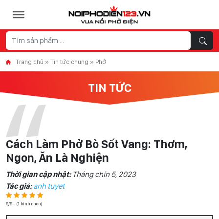
Skip to content
Trang chủ
»
Tin tức chung
»
Phở
TIN TỨC
Cách Làm Phở Bò Sốt Vang: Thơm,
Ngon, Ăn Là Nghiện
Thời gian cập nhật:
Tháng chín 5, 2023
Tác giả:
anh tuyet
5/5 - (1 bình chọn)