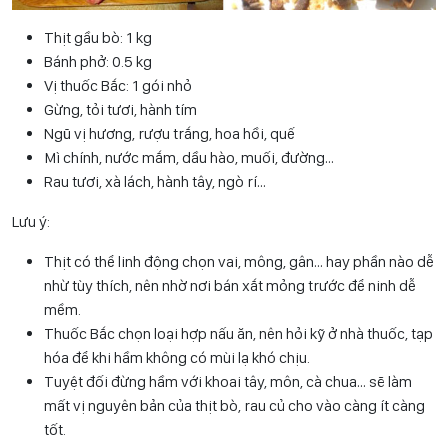
Thịt gầu bò: 1 kg
Bánh phở: 0.5 kg
Vị thuốc Bắc: 1 gói nhỏ
Gừng, tỏi tươi, hành tím
Ngũ vị hương, rượu trắng, hoa hồi, quế
Mì chính, nước mắm, dầu hào, muối, đường…
Rau tươi, xà lách, hành tây, ngò rí…
Lưu ý:
Thịt có thể linh động chọn vai, mông, gân… hay phần nào dễ
nhừ tùy thích, nên nhờ nơi bán xắt mỏng trước để ninh dễ
mềm.
Thuốc Bắc chọn loại hợp nấu ăn, nên hỏi kỹ ở nhà thuốc, tạp
hóa để khi hầm không có mùi lạ khó chịu.
Tuyệt đối đừng hầm với khoai tây, môn, cà chua… sẽ làm
mất vị nguyên bản của thịt bò, rau củ cho vào càng ít càng
tốt.