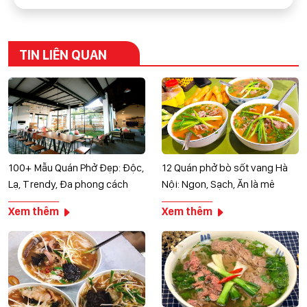
TIN LIÊN QUAN
100+ Mẫu Quán Phở Đẹp: Độc,
12 Quán phở bò sốt vang Hà
Lạ, Trendy, Đa phong cách
Nội: Ngon, Sạch, Ăn là mê
Xem thêm
Xem thêm