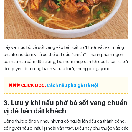
Lấy vá múc bò và sốt vang vào bát, cắt tí ớt tươi, vắt vài miếng
chanh cho đậm vị là có thể bắt đầu “chiến”. Thành phẩm ngon
có màu nâu sẫm đặc trưng, bò mềm mụp cắn tới đâu là tan ra tới
đó, quyện đều cùng bánh và rau tươi, không bị ngấy mỡ.
✖✖✖ CLICK ĐỌC:
Cách nấu phở gà Hà Nội
3. Lưu ý khi nấu phở bò sốt vang chuẩn
vị để bán đắt khách
Công thức giống y nhau nhưng có người lần đầu đã thành công,
có người nấu đi nấu lại hoài vẫn “tệ”. Điều này phụ thuộc vào các