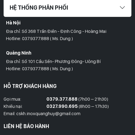
HỆ THỐNG PHÂN PHỐI
Hà Nội
Địa chỉ: Số 368 Trần Điền - Định Công - Hoàng Mai
Hotline: 037.9377.888 ( Ms. Dung )
Quảng Ninh
Địa chỉ: Số 101 Cầu Sến- Phương Đông- Uông Bí
Hotline: 037.9377.888 ( Ms. Dung )
Hồ Chí Minh
HỖ TRỢ KHÁCH HÀNG
Địa Chỉ: Số 827/8 Hà Huy Giáp- Phường Thạnh Xuân- Quận 12
Hotline: 09786.01.388 ( Mr. Huy )
Gọi mua:
0379.377.888
(7h00 – 21h30)
Khiếu nại:
0327.990.695
(8h00 – 17h30)
Thái Bình
Email: cskh.inoxquanghuy@gmail.com
Đối diện ủy ban nhân dân xã Vũ Hoà - Kiến Xương - Thái Bình
LIÊN HỆ BẢO HÀNH
Hotline: 037.9377.888 ( Ms. Dung )