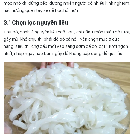
mẹo nhỏ khi đứng bếp, đương nhiên người có nhiều kinh nghiệm,
nấu nướng quen tay sẽ dễ học hỏi hơn.
3.1 Chọn lọc nguyên liệu
Thịt bò, bánh là nguyên liệu “cốt lõi”, chỉ cần 1 món thiếu độ tươi,
gây mùi khó chịu thì phải đổ bỏ cả nồi. Nên chọn mua ở cửa
hàng, siêu thị, chợ đầu mối vào sáng sớm để có loại 1 tươi ngon
nhất, nhập ngày nào bán ngày đó không cấp đông để quá lâu.