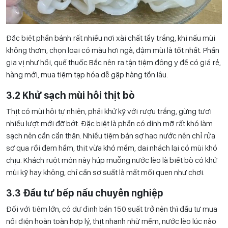
Đặc biệt phần bánh rất nhiều nơi xài chất tẩy trắng, khi nấu mùi
không thơm, chọn loại có màu hơi ngà, đậm mùi là tốt nhất. Phần
gia vị như hồi, quế thuốc Bắc nên ra tận tiệm đông y để có giá rẻ,
hàng mới, mua tiệm tạp hóa dễ gặp hàng tồn lâu.
3.2 Khử sạch mùi hôi thịt bò
Thịt có mùi hôi tự nhiên, phải khử kỹ với rượu trắng, gừng tươi
nhiều lượt mới đỡ bớt. Đặc biệt là phần có dính mỡ rất khó làm
sạch nên cần cẩn thận. Nhiều tiệm bán sợ hao nước nên chỉ rửa
sơ qua rồi đem hầm, thịt vừa khó mềm, dai nhách lại có mùi khó
chịu. Khách ruột món này húp muỗng nước lèo là biết bò có khử
mùi kỹ hay không, chỉ cần sơ suất là mất mối quen như chơi.
3.3 Đầu tư bếp nấu chuyên nghiệp
Đối với tiệm lớn, có dự định bán 150 suất trở nên thì đầu tư mua
nồi điện hoàn toàn hợp lý, thịt nhanh nhừ mềm, nước lèo lúc nào