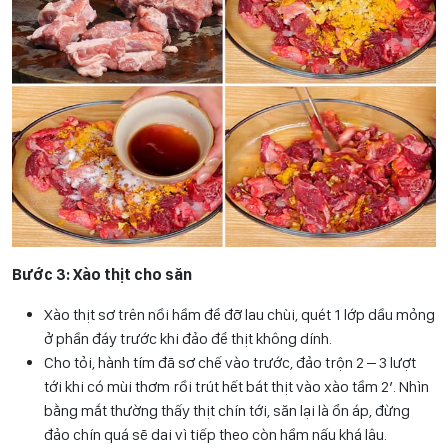
Bước 3: Xào thịt cho săn
Xào thịt sơ trên nồi hầm để đỡ lau chùi, quét 1 lớp dầu mỏng
ở phần đáy trước khi đảo để thịt không dính.
Cho tỏi, hành tím đã sơ chế vào trước, đảo trộn 2 – 3 lượt
tới khi có mùi thơm rồi trút hết bát thịt vào xào tầm 2′. Nhìn
bằng mắt thường thấy thịt chín tới, săn lại là ổn áp, đừng
đảo chín quá sẽ dai vì tiếp theo còn hầm nấu khá lâu.