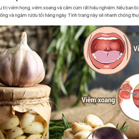
u trị viêm họng, viêm xoang và cảm cúm rất hiệu nghiệm. Nếu bạn bị
uống và ngậm rượu tỏi hàng ngày. Tình trạng này sẽ nhanh chóng th