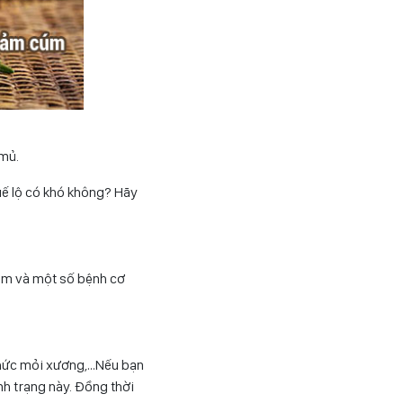
 mủ.
uế lộ có khó không? Hãy
cúm và một số bệnh cơ
 nhức mỏi xương,…Nếu bạn
nh trạng này. Đồng thời