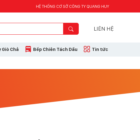
HỆ THỐNG CƠ SỞ CÔNG TY QUANG HUY
LIÊN HỆ
 Giò Chả
Bếp Chiên Tách Dầu
Tin tức