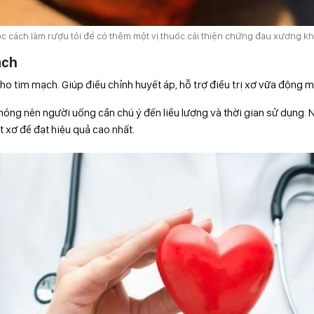
c cách làm rượu tỏi để có thêm một vị thuốc cải thiện chứng đau xương k
ạch
cho tim mạch. Giúp điều chỉnh huyết áp, hỗ trợ điều trị xơ vữa động 
 nóng nên người uống cần chú ý đến liều lượng và thời gian sử dụng. 
t xơ để đạt hiệu quả cao nhất.