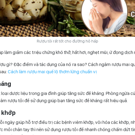
Rượu tỏi rất tốt cho đường hô hấp
úp làm giảm các triệu chứng khó thở, hắt hơi, nghẹt mũi, ứ đọng dịch
rượu gì? Đặc điểm và tác dụng của nó ra sao? Cách ngâm rượu mai q
sau:
Cách làm rượu mai quế lộ thơm lừng chuẩn vị
háng
 loại dược liệu trong gia đình giúp tăng sức đề kháng. Phòng ngừa 
gâm rượu tỏi để sử dụng giúp bạn tăng sức đề kháng rất hiệu quả.
g khớp
i ngày giúp hỗ trợ điều trị các bệnh viêm khớp, vôi hóa các khớp,
c mỏi chân tay thì nên sử dụng rượu tỏi để nhanh chóng chấm dứt tì