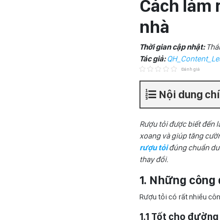
Cách làm 
nhà
Thời gian cập nhật:
Thá
Tác giả:
QH_Content_Le
Đánh giá
Nội dung ch
Rượu tỏi được biết đến l
xoang và giúp tăng cườn
rượu tỏi
đúng chuẩn dưới
thay đổi.
1. Những công d
Rượu tỏi có rất nhiều cô
1.1 Tốt cho đường