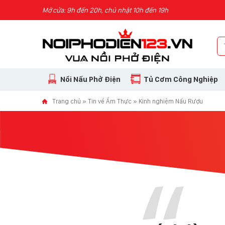
Skip to content
Mở cửa: 9h đến 20h, chủ nhật 10h đến 19h
Nồi Nấu Phở Điện
Tủ Cơm Công Nghiệp
Trang chủ
»
Tin về Ẩm Thực
»
Kinh nghiệm Nấu Rượu