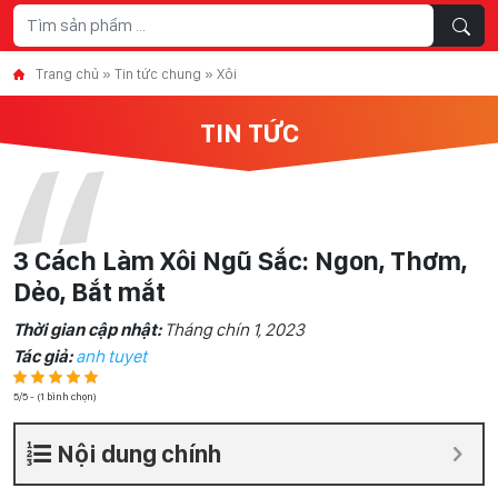
Skip to content
Trang chủ
»
Tin tức chung
»
Xôi
TIN TỨC
3 Cách Làm Xôi Ngũ Sắc: Ngon, Thơm,
Dẻo, Bắt mắt
Thời gian cập nhật:
Tháng chín 1, 2023
Tác giả:
anh tuyet
5/5 - (1 bình chọn)
Nội dung chính