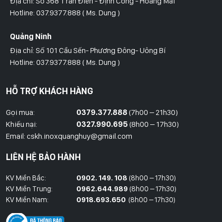
Địa chỉ: Số 368 Trần Điền - Định Công - Hoàng Mai
Hotline: 037.9377.888 ( Ms. Dung )
Quảng Ninh
Địa chỉ: Số 101 Cầu Sến- Phương Đông- Uông Bí
Hotline: 037.9377.888 ( Ms. Dung )
Hồ Chí Minh
HỖ TRỢ KHÁCH HÀNG
Địa Chỉ: Số 827/8 Hà Huy Giáp- Phường Thạnh Xuân- Quận 12
Hotline: 09786.01.388 ( Mr. Huy )
Gọi mua:
0379.377.888
(7h00 – 21h30)
Khiếu nại:
0327.990.695
(8h00 – 17h30)
Thái Bình
Email: cskh.inoxquanghuy@gmail.com
Đối diện ủy ban nhân dân xã Vũ Hoà - Kiến Xương - Thái Bình
LIÊN HỆ BẢO HÀNH
Hotline: 037.9377.888 ( Ms. Dung )
KV Miền Bắc:
0902. 149. 108
(8h00 – 17h30)
Đồng Nai
KV Miền Trung:
0962.644.989
(8h00 – 17h30)
Địa Chỉ : 1066- QL 51 Tổ 3- Ấp Đồng- Phước Tân- Biên Hòa
KV Miền Nam:
0918.693.650
(8h00 – 17h30)
Hotline: 037.9377.888 ( Ms. Dung )