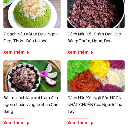
7 Cách Nấu Xôi Lá Dứa: Ngon,
Cách Nấu Xôi Trám Đen Cao
Đẹp, Thơm, Dẻo tại nhà
Bằng: Thơm, Ngon, Dẻo
Xem thêm
Xem thêm
Bật mí cách làm xôi trám đen
Cách Nấu Xôi Ngũ Sắc NGON
ngon chuẩn vị nghệ nhân Cao
NHẤT CHUẨN Của Người Thái
Bằng
Tày
Xem thêm
Xem thêm