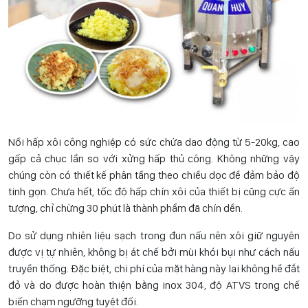
Nồi hấp xôi công nghiệp có sức chứa dao động từ 5-20kg, cao
gấp cả chục lần so với xửng hấp thủ công. Không những vậy
chúng còn có thiết kế phân tầng theo chiều dọc để đảm bảo độ
tinh gọn. Chưa hết, tốc độ hấp chín xôi của thiết bị cũng cực ấn
tượng, chỉ chừng 30 phút là thành phẩm đã chín dền.
Do sử dụng nhiên liệu sạch trong đun nấu nên xôi giữ nguyên
được vị tự nhiên, không bị át chế bởi mùi khói bụi như cách nấu
truyền thống. Đặc biệt, chi phí của mặt hàng này lại không hề đắt
đỏ và do được hoàn thiện bằng inox 304, độ ATVS trong chế
biến chạm ngưỡng tuyệt đối.