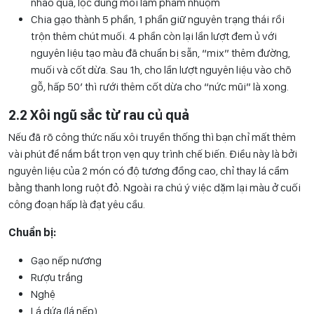
nhào qua, lọc dung môi làm phẩm nhuộm
Chia gạo thành 5 phần, 1 phần giữ nguyên trạng thái rồi
trộn thêm chút muối.
4 phần còn lại lần lượt đem ủ với
nguyên liệu tạo màu đã chuẩn bị sẵn, “mix” thêm đường,
muối và cốt dừa. Sau 1h, cho lần lượt nguyên liệu vào chõ
gỗ, hấp 50’ thì rưới thêm cốt dừa cho “nức mũi” là xong.
2.2 Xôi ngũ sắc từ rau củ quả
Nếu đã rõ công thức nấu xôi truyền thống thì bạn chỉ mất thêm
vài phút để nắm bắt trọn vẹn quy trình chế biến. Điều này là bởi
nguyên liệu của 2 món có độ tương đồng cao, chỉ thay lá cẩm
bằng thanh long ruột đỏ. Ngoài ra chú ý việc dặm lại màu ở cuối
công đoạn hấp là đạt yêu cầu.
Chuẩn bị:
Gạo nếp nương
Rượu trắng
Nghệ
Lá dứa (lá nếp)