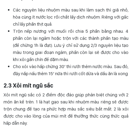
Các nguyên liệu nhuộm màu sau khi làm sạch thì giã nhỏ,
hòa cùng ít nước lọc rồi chắt lấy dịch nhuộm. Riêng với gấc
chỉ lấy phần thịt quả.
Trộn nếp nương với muối rồi chia 5 phần bằng nhau. 4
phần còn lại ngâm hoặc trộn với các thành phần tạo màu
(để chừng 1h là đạt). Lưu ý chỉ sử dụng 2/3 nguyên liệu tạo
màu trong giai đoạn ngâm, phần còn lại sẽ được cho vào
khi xôi gần chín để dặm màu.
Cho xôi vào hấp chừng 30′ thì rưới thêm nước màu. Sau đó,
đậy nắp nấu thêm 15′ nữa thì rưới cốt dừa và dầu ăn là xong
2.3 Xôi mít ngũ sắc
Xôi mít ngũ sắc có 2 điểm độc đáo giúp phân biệt chúng với 2
món ăn kể trên. 1 là hạt gạo sau khi nhuộm màu riêng sẽ được
trộn chung để tạo ra phức hợp màu sắc siêu bắt mắt. 2 là xôi
được cho vào lòng của múi mít để thưởng thức cùng thức quả
hấp dẫn này.