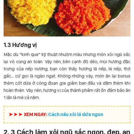
1.3 Hương vị
Mặc dù “kinh qua” kỹ thuật nhuộm màu nhưng món xôi ngũ sắc
lại vô cùng an toàn. Vậy nên, bên cạnh độ dẻo, mùi hương đặc
trưng của nếp nương, bạn còn thấy hương lá nếp, lá nếp, thịt
gấc… cứ gọi là ngào ngạt. Không những vậy, món ăn lại bonus
thêm cốt dừa ở công đoạn gia giảm ban đầu và dặm thêm khi
hoàn thiện. Vậy nên, hương vị của thành phẩm rất ổn đảm bảo ăn
1 lần là mê cả năm.
➤ ➤ ➤ XEM NGAY:
Cách nấu xôi lá dứa ngon
2. 3 Cách làm xôi ngũ sắc ngon, đẹp, an