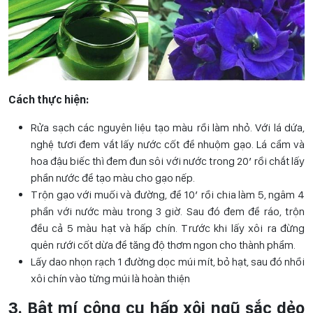
Cách thực hiện:
Rửa sạch các nguyên liệu tạo màu rồi làm nhỏ. Với lá dứa,
nghệ tươi đem vắt lấy nước cốt để nhuộm gạo. Lá cẩm và
hoa đậu biếc thì đem đun sôi với nước trong 20′ rồi chắt lấy
phần nước để tạo màu cho gạo nếp.
Trộn gạo với muối và đường, để 10′ rồi chia làm 5, ngâm 4
phần với nước màu trong 3 giờ. Sau đó đem để ráo, trộn
đều cả 5 màu hạt và hấp chín. Trước khi lấy xôi ra đừng
quên rưới cốt dừa để tăng độ thơm ngon cho thành phẩm.
Lấy dao nhọn rạch 1 đường dọc múi mít, bỏ hạt, sau đó nhồi
xôi chín vào từng múi là hoàn thiện
3. Bật mí công cụ hấp xôi ngũ sắc dẻo