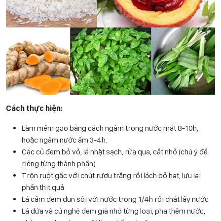
Cách thực hiện:
Làm mềm gạo bằng cách ngâm trong nước mát 8-10h,
hoặc ngâm nước ấm 3-4h.
Các củ đem bỏ vỏ, lá nhặt sạch, rửa qua, cắt nhỏ (chú ý để
riêng từng thành phần)
Trộn ruột gấc với chút rượu trắng rồi lách bỏ hạt, lưu lại
phần thịt quả
Lá cẩm đem đun sôi với nước trong 1/4h rồi chắt lấy nước
Lá dứa và củ nghệ đem giã nhỏ từng loại, pha thêm nước,