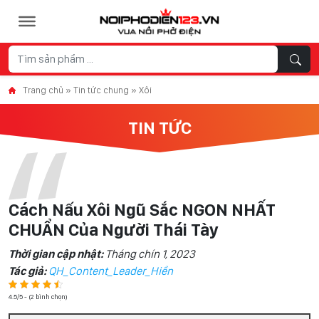
Skip to content
Trang chủ
»
Tin tức chung
»
Xôi
TIN TỨC
Cách Nấu Xôi Ngũ Sắc NGON NHẤT
CHUẨN Của Người Thái Tày
Thời gian cập nhật:
Tháng chín 1, 2023
Tác giả:
QH_Content_Leader_Hiền
4.5/5 - (2 bình chọn)