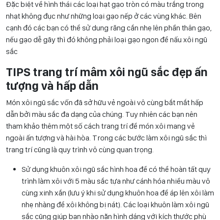
Đặc biệt về hình thái các loại hạt gạo tròn có màu trắng trong
nhạt không đục như những loại gạo nếp ở các vùng khác. Bên
cạnh đó các bạn có thể sử dung răng cắn nhẹ lên phần thân gạo,
nếu gạo dễ gãy thì đó không phải loại gạo ngon để nấu xôi ngũ
sắc
TIPS trang trí mâm xôi ngũ sắc đẹp ấn
tượng và hấp dẫn
Món xôi ngũ sắc vốn đã sở hữu vẻ ngoài vô cùng bắt mắt hấp
dẫn bởi màu sắc đa dạng của chúng. Tuy nhiên các bạn nên
tham khảo thêm một số cách trang trí để món xôi mang vẻ
ngoài ấn tượng và hài hòa. Trong các bước làm xôi ngũ sắc thì
trang trí cũng là quy trình vô cùng quan trọng.
Sử dụng khuôn xôi ngũ sắc hình hoa để có thể hoàn tất quy
trình làm xôi với 5 màu sắc tựa như cánh hóa nhiều màu vô
cùng xinh xắn (lưu ý khi sử dụng khuôn hoa để áp lên xôi làm
nhẹ nhàng để xôi không bị nát). Các loại khuôn làm xôi ngũ
sắc cũng giúp bạn nhào nặn hình dáng với kích thước phù