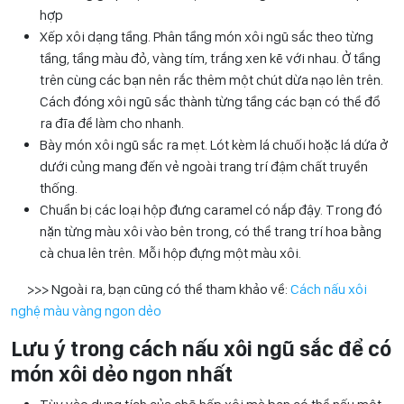
hợp
Xếp xôi dạng tầng. Phân tầng món xôi ngũ sắc theo từng
tầng, tầng màu đỏ, vàng tím, trắng xen kẽ với nhau. Ở tầng
trên cùng các bạn nên rắc thêm một chút dừa nạo lên trên.
Cách đóng xôi ngũ sắc thành từng tầng các bạn có thể đổ
ra đĩa để làm cho nhanh.
Bày món xôi ngũ sắc ra mẹt. Lót kèm lá chuối hoặc lá dứa ở
dưới củng mang đến vẻ ngoài trang trí đậm chất truyền
thống.
Chuẩn bị các loại hộp đưng caramel có nắp đậy. Trong đó
nặn từng màu xôi vào bên trong, có thể trang trí hoa bằng
cà chua lên trên. Mỗi hộp đựng một màu xôi.
>>> Ngoài ra, bạn cũng có thể tham khảo về:
Cách nấu xôi
nghệ màu vàng ngon dẻo
Lưu ý trong cách nấu xôi ngũ sắc để có
món xôi dẻo ngon nhất