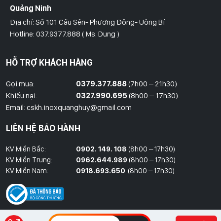
Quảng Ninh
Địa chỉ: Số 101 Cầu Sến- Phương Đông- Uông Bí
Hotline: 037.9377.888 ( Ms. Dung )
Hồ Chí Minh
HỖ TRỢ KHÁCH HÀNG
Địa Chỉ: Số 827/8 Hà Huy Giáp- Phường Thạnh Xuân- Quận 12
Hotline: 09786.01.388 ( Mr. Huy )
Gọi mua:
0379.377.888
(7h00 – 21h30)
Khiếu nại:
0327.990.695
(8h00 – 17h30)
Thái Bình
Email: cskh.inoxquanghuy@gmail.com
Đối diện ủy ban nhân dân xã Vũ Hoà - Kiến Xương - Thái Bình
LIÊN HỆ BẢO HÀNH
Hotline: 037.9377.888 ( Ms. Dung )
KV Miền Bắc:
0902. 149. 108
(8h00 – 17h30)
Đồng Nai
KV Miền Trung:
0962.644.989
(8h00 – 17h30)
Địa Chỉ : 1066- QL 51 Tổ 3- Ấp Đồng- Phước Tân- Biên Hòa
KV Miền Nam:
0918.693.650
(8h00 – 17h30)
Hotline: 037.9377.888 ( Ms. Dung )