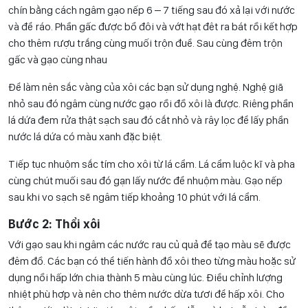
chín bằng cách ngâm gạo nếp 6 – 7 tiếng sau đó xả lại với nước
và để ráo. Phần gấc được bổ đôi và vớt hạt đêt ra bát rồi kết hợp
cho thêm rượu trắng cùng muối trộn đuề. Sau cùng đêm trộn
gấc và gạo cùng nhau
Để làm nên sắc vàng của xôi các bạn sử dụng nghệ. Nghệ giã
nhỏ sau đó ngâm cùng nước gạo rồi đồ xôi là được. Riêng phần
lá dứa đem rửa thật sạch sau đó cắt nhỏ và rây lọc để lấy phần
nước lá dứa có màu xanh đặc biệt.
Tiếp tục nhuộm sắc tím cho xôi từ lá cẩm. Lá cẩm luộc kĩ và pha
cùng chút muối sau đó gạn lấy nước để nhuộm màu. Gạo nếp
sau khi vo sạch sẽ ngâm tiếp khoảng 10 phút với lá cẩm.
Bước 2: Thổi xôi
Với gạo sau khi ngâm các nước rau củ quả để tạo màu sẽ được
đêm đồ. Các bạn có thể tiến hành đồ xôi theo từng màu hoặc sử
dụng nồi hấp lớn chia thành 5 màu cùng lúc. Điều chỉnh lượng
nhiệt phù hợp và nên cho thêm nước dừa tươi để hấp xôi. Cho