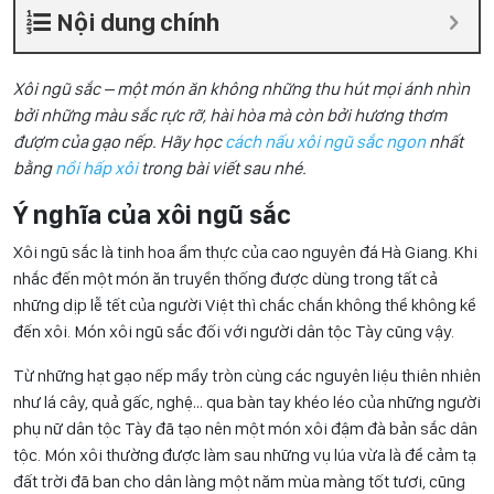
Nội dung chính
Xôi ngũ sắc – một món ăn không những thu hút mọi ánh nhìn
bởi những màu sắc rực rỡ, hài hòa mà còn bởi hương thơm
đượm của gạo nếp.
Hãy học
cách nấu xôi ngũ sắc ngon
nhất
bằng
nồi hấp xôi
trong bài viết sau nhé.
Ý nghĩa của xôi ngũ sắc
Xôi ngũ sắc là tinh hoa ẩm thực của cao nguyên đá Hà Giang. Khi
nhắc đến một món ăn truyền thống được dùng trong tất cả
những dịp lễ tết của người Việt thì chắc chắn không thể không kể
đến xôi. Món xôi ngũ sắc đối với người dân tộc Tày cũng vậy.
Từ những hạt gạo nếp mẩy tròn cùng các nguyên liệu thiên nhiên
như lá cây, quả gấc, nghệ… qua bàn tay khéo léo của những người
phụ nữ dân tộc Tày đã tạo nên một món xôi đậm đà bản sắc dân
tộc. Món xôi thường được làm sau những vụ lúa vừa là để cảm tạ
đất trời đã ban cho dân làng một năm mùa màng tốt tươi, cũng