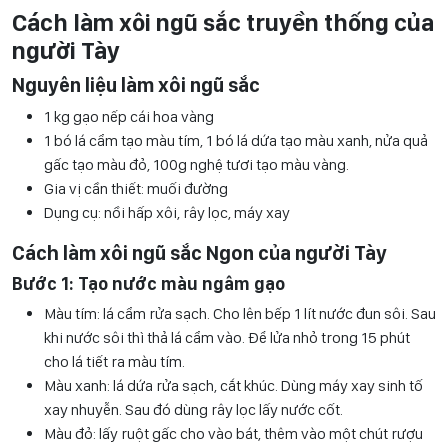
Cách làm xôi ngũ sắc truyền thống của
người Tày
Nguyên liệu làm xôi ngũ sắc
1 kg gạo nếp cái hoa vàng
1 bó lá cẩm tạo màu tím, 1 bó lá dứa tạo màu xanh, nửa quả
gấc tạo màu đỏ, 100g nghệ tươi tạo màu vàng.
Gia vị cần thiết: muối đường
Dụng cụ: nồi hấp xôi, rây lọc, máy xay
Cách làm xôi ngũ sắc Ngon của người Tày
Bước 1: Tạo nước màu ngâm gạo
Màu tím: lá cẩm rửa sạch. Cho lên bếp 1 lít nước đun sôi. Sau
khi nước sôi thì thả lá cẩm vào. Để lửa nhỏ trong 15 phút
cho lá tiết ra màu tím.
Màu xanh: lá dứa rửa sạch, cắt khúc. Dùng máy xay sinh tố
xay nhuyễn. Sau đó dùng rây lọc lấy nước cốt.
Màu đỏ: lấy ruột gấc cho vào bát, thêm vào một chút rượu