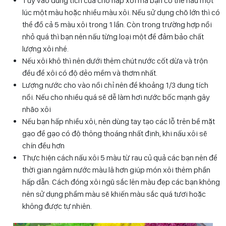
Tùy vào dung tích của chõ hấp xôi mà bạn có thể nấu một
lúc một màu hoặc nhiều màu xôi. Nếu sử dụng chõ lớn thì có
thể đồ cả 5 màu xôi trong 1 lần. Còn trong trường hợp nồi
nhỏ quá thì bạn nên nấu từng loại một để đảm bảo chất
lượng xôi nhé.
Nếu xôi khô thì nên dưới thêm chút nước cốt dừa và trộn
đều để xôi có độ dẻo mềm và thơm nhất.
Lượng nước cho vào nồi chỉ nên để khoảng 1/3 dung tích
nồi. Nếu cho nhiều quá sẽ dễ làm hơi nước bốc mạnh gây
nhão xôi
Nếu bạn hấp nhiều xôi, nên dùng tay tạo các lỗ trên bề mặt
gạo để gạo có độ thông thoáng nhất định, khi nấu xôi sẽ
chín đều hơn
Thực hiện cách nấu xôi 5 màu từ rau củ quả các bạn nên để
thời gian ngâm nước màu lâ hơn giúp món xôi thêm phần
hấp dẫn. Cách đóng xôi ngũ sắc lên màu đẹp các bạn không
nên sử dụng phẩm màu sẽ khiến màu sắc quá tươi hoặc
không được tự nhiên.