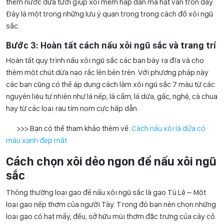
thêm nước dừa tươi giúp xôi mềm hấp dẫn mà hạt vẫn tròn đầy.
Đây là một trong những lưu ý quan trọng trong cách đồ xôi ngũ
sắc.
Bước 3: Hoàn tất cách nấu xôi ngũ sắc và trang trí
Hoàn tất quy trình nấu xôi ngũ sắc các bạn bày ra đĩa và cho
thêm một chút dừa nạo rắc lên bên trên. Với phương pháp này
các bạn cũng có thể áp dụng cách làm xôi ngũ sắc 7 màu từ các
nguyên liệu tự nhiên như lá nếp, lá cẩm, lá dứa, gấc, nghệ, cà chua
hay từ các loại rau tím nom cực hấp dẫn.
>>> Bạn có thể tham khảo thêm về:
Cách nấu xôi lá dứa có
màu xanh đẹp mắt
Cách chọn xôi dẻo ngon để nấu xôi ngũ
sắc
Thông thường loại gạo để nấu xôi ngũ sắc là gạo Tú Lệ – Một
loại gạo nếp thơm của người Tày. Trong đó bạn nên chọn những
loại gạo có hạt mẩy, đều, sở hữu mùi thơm đặc trưng của cây cỏ.