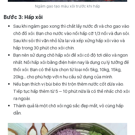
Ngâm gạo tạo màu xôi trước khi hấp
Bước 3: Hấp xôi
Sau khi ngâm gạo xong thì chắt lấy nước đi và cho gạo vào
chõ đồ xôi. Bạn cho nước vào nồi hấp cỡ 1/3 nồi và đun sôi.
Sau khi sôi thì vặn nhỏ lửa lại và xếp xửng hấp xôi vào và
hấp trong 30 phút cho xôi chín.
Bạn nên sử dụng chõ hấp xôi để xôi có độ tơi dẻo và ngon
nhất. Nồi hấp xôi bằng điện hiện nay là dụng cụ lý tưởng để
thổi xôi. Bạn có thể lựa chọn từ loại nồi 5kg, 10kg, 15kg,
20kg… cho phù hợp với n hu cầu sử dụng của mình.
Nếu bạn thích vị bùi béo thì trộn thêm nước cốt dừa vào.
Tiếp tục hấp thêm từ 5 – 10 phút nữa là có thể nhấc chõ xôi
ra ngoài.
Thành quả là một chõ xôi ngũ sắc đẹp mắt, vô cùng hấp
dẫn.