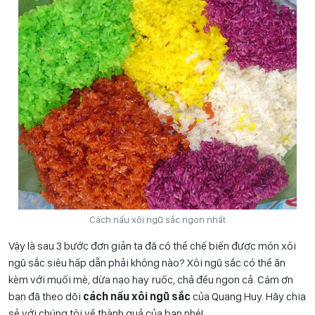
Cách nấu xôi ngũ sắc ngon nhất
Vậy là sau 3 bước đơn giản ta đã có thể chế biến được món xôi
ngũ sắc siêu hấp dẫn phải không nào? Xôi ngũ sắc có thể ăn
kèm với muối mè, dừa nạo hay ruốc, chả đều ngon cả. Cám ơn
bạn đã theo dõi
cách nấu xôi ngũ sắc
của Quang Huy. Hãy chia
sẻ với chúng tôi về thành quả của bạn nhé!