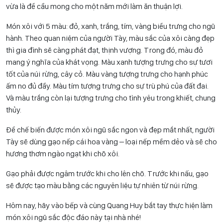
vừa là để cầu mong cho một năm mới làm ăn thuận lợi.
Món xôi với 5 màu: đỏ, xanh, trắng, tím, vàng biểu trưng cho ngũ
hành. Theo quan niệm của người Tày, màu sắc của xôi càng đẹp
thì gia đình sẽ càng phát đạt, thịnh vượng. Trong đó, màu đỏ
mang ý nghĩa của khát vọng. Màu xanh tượng trưng cho sự tươi
tốt của núi rừng, cây cỏ. Màu vàng tượng trưng cho hạnh phúc
ấm no đủ đầy. Màu tím tượng trưng cho sự trù phú của đất đai.
Và màu trắng còn lại tượng trưng cho tình yêu trong khiết, chung
thủy.
Để chế biến được món xôi ngũ sắc ngon và đẹp mắt nhất, người
Tày sẽ dùng gạo nếp cái hoa vàng – loại nếp mềm dẻo và sẽ cho
hương thơm ngào ngạt khi chõ xôi.
Gạo phải được ngâm trước khi cho lên chõ. Trước khi nấu, gạo
sẽ được tạo màu bằng các nguyên liệu tự nhiên từ núi rừng.
Hôm nay, hãy vào bếp và cùng Quang Huy bắt tay thực hiện làm
món xôi ngũ sắc độc đáo này tại nhà nhé!