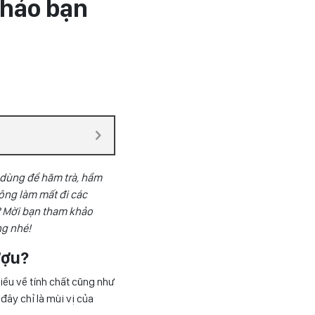
thảo bạn
i dùng để hãm trà, hầm
ông làm mất đi các
? Mời bạn tham khảo
ng nhé!
ượu?
iều về tính chất cũng như
ây chỉ là mùi vị của