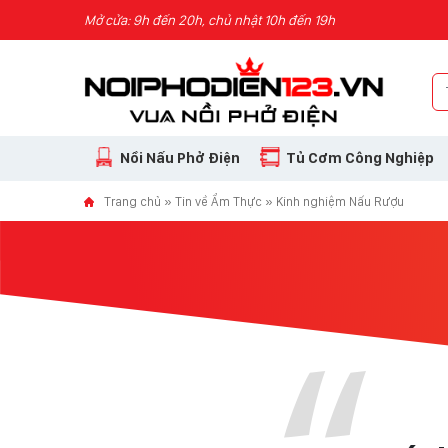
Skip to content
Mở cửa: 9h đến 20h, chủ nhật 10h đến 19h
Nồi Nấu Phở Điện
Tủ Cơm Công Nghiệp
Trang chủ
»
Tin về Ẩm Thực
»
Kinh nghiệm Nấu Rượu