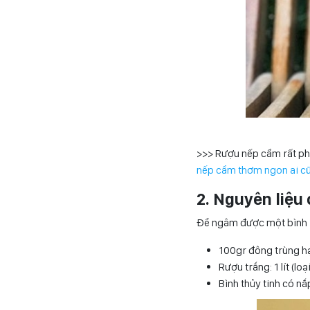
>>> Rượu nếp cẩm rất phổ
nếp cẩm thơm ngon ai cũ
2. Nguyên liệu
Để ngâm được một bình r
100gr đông trùng hạ
Rượu trắng: 1 lít (lo
Bình thủy tinh có nắ