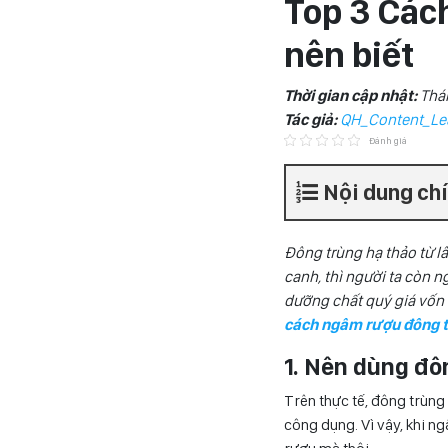
Top 3 Các
nên biết
Thời gian cập nhật:
Thá
Tác giả:
QH_Content_Le
Đánh giá
Nội dung ch
Đông trùng hạ thảo từ lâ
canh, thì người ta còn 
dưỡng chất quý giá vốn 
cách ngâm rượu đông t
1. Nên dùng đô
Trên thực tế, đông trùng
công dụng. Vì vậy, khi n