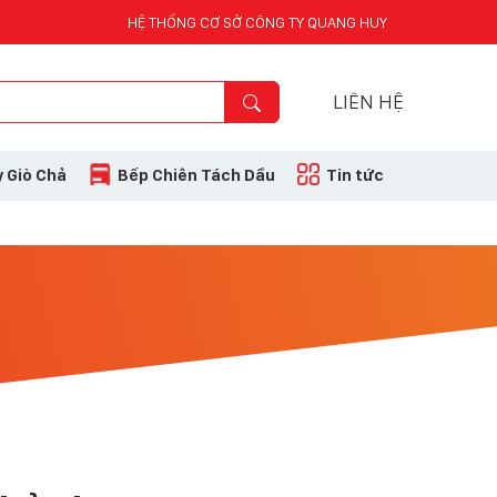
HỆ THỐNG CƠ SỞ CÔNG TY QUANG HUY
LIÊN HỆ
 Giò Chả
Bếp Chiên Tách Dầu
Tin tức