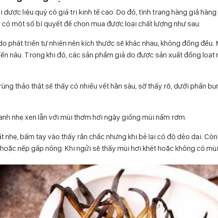
 dược liệu quý có giá trị kinh tế cao. Do đó, tình trạng hàng giả hàng n
n có một số bí quyết để chọn mua được loại chất lượng như sau:
do phát triển tự nhiên nên kích thước sẽ khác nhau, không đồng đều
ến nâu. Trong khi đó, các sản phẩm giả do được sản xuất đồng loạt
ùng thảo thật sẽ thấy có nhiều vết hằn sâu, sờ thấy rõ, dưới phần bụ
tanh nhẹ xen lẫn với mùi thơm hơi ngậy giống mùi nấm rơm.
ất nhẹ, bấm tay vào thấy rắn chắc nhưng khi bẻ lại có độ dẻo dai. Cò
 hoặc nếp gấp nông. Khi ngửi sẽ thấy mùi hơi khét hoặc không có mùi