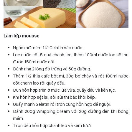
Làm lớp mousse
Ngâm nở mềm 1 lá Gelatin vào nước.
Lọc nước cốt 5 quả chanh leo, thêm 100ml nước lọc sẽ thu
được 150ml nước cốt.
Đánh nhẹ 2 lòng đỏ trứng và 50g đường.
Thêm 1/2 thìa cafe bột mì, 30g bơ chảy và rót 100ml nước
cốt chanh leo rồi quấy đều.
Đun hỗn hợp trên ở mức lửa vừa, quấy đều và liên tục.
Khi hỗn hợp sệt lại, sôi sủi thì bắc khỏi bếp.
Quấy mạnh Gelatin rồi trộn cùng hỗn hợp để nguội.
Đánh 200g Whipping Cream với 20g đường đến khi bông
mềm.
Trộn đều hỗn hợp chanh leo và kem tươi.