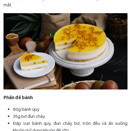
mắt.
Phần đế bánh
60g bánh quy
35g bơ đun chảy
Đập vụn bánh quy, đun chảy bơ, trộn đều và ấn xuống
khuôn (sử dụng khuôn đế rời).