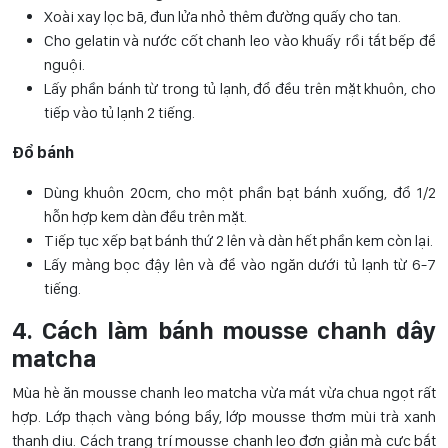
Xoài xay lọc bã, đun lửa nhỏ thêm đường quấy cho tan.
Cho gelatin và nước cốt chanh leo vào khuấy rồi tắt bếp để
nguội.
Lấy phần bánh từ trong tủ lạnh, đổ đều trên mặt khuôn, cho
tiếp vào tủ lạnh 2 tiếng.
Đổ bánh
Dùng khuôn 20cm, cho một phần bạt bánh xuống, đổ 1/2
hỗn hợp kem dàn đều trên mặt.
Tiếp tục xếp bạt bánh thứ 2 lên và dàn hết phần kem còn lại.
Lấy màng bọc đậy lên và để vào ngăn dưới tủ lạnh từ 6-7
tiếng.
4. Cách làm bánh mousse chanh dây
matcha
Mùa hè ăn mousse chanh leo matcha vừa mát vừa chua ngọt rất
hợp. Lớp thạch vàng bóng bẩy, lớp mousse thơm mùi trà xanh
thanh dịu. Cách trang trí mousse chanh leo đơn giản mà cực bắt