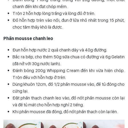
chanh đến khi đạt chóp mềm.
Trộn 2 hỗn hợp lòng trắng và lòng đỏ ở trên.
Đổ hỗn hợp trên vào nồi, đun ở lửa nhỏ nhất trong 15 phút,
chọc tăm thấy khô là được.
Phần mousse chanh leo
Đun hỗn hợp nước 2 quả chanh dây và 40g đường.
Bắc ra bếp, cho thêm 50g sữa chua có đường và 6g Gelatin
(đã nở với 30g nước lạnh).
Đánh bông 200g Whipping Cream đến khi vừa hiện chóp.
Trộn đều với hỗn hợp ở trên.
Dùng khuôn 12cm, đổ 1/2 phần mousse vào, để tủ đông cho
cứng lại.
Đặt phần thạch chanh leo vào, đổ nốt phần mousse còn lại
và để tủ mát cho hỗn hợp nghỉ 2 tiếng.
Khi phần mousse đã đông, đổ nốt phần thạch còn lại lên.