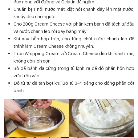
đun nóng với đường và Gelatin đã ngâm.
Chuẩn bị 1 nồi nước mát, đặt nồi chanh dây lên mặt nước,
khuấy đều cho nguội.
Cho 200g Cream Cheese với phần kem bánh đã tách từ đầu
và nước chanh leo rồi xay bằng máy.
Khi xay hỗn hợp trên, cho từng chút nước chanh leo để
tránh làm Cream Cheese không nhuyễn.
Trộn Whipping Cream với Cream Cheese đến khi sánh mịn,
không còn lợn cợn.
Bỏ đế bánh đã cứng trong tủ lạnh ra để đổ phần hỗn hợp
vừa trộn vào.
Đổ từ từ để tan bọt khí. Bỏ tủ 3-4 tiếng cho đông phần cốt
bánh.