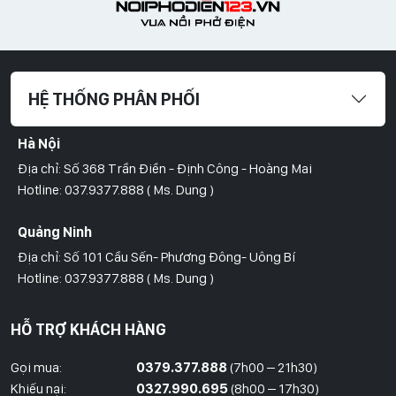
HỆ THỐNG PHÂN PHỐI
Hà Nội
Địa chỉ: Số 368 Trần Điền - Định Công - Hoàng Mai
Hotline: 037.9377.888 ( Ms. Dung )
Quảng Ninh
Địa chỉ: Số 101 Cầu Sến- Phương Đông- Uông Bí
Hotline: 037.9377.888 ( Ms. Dung )
Hồ Chí Minh
HỖ TRỢ KHÁCH HÀNG
Địa Chỉ: Số 827/8 Hà Huy Giáp- Phường Thạnh Xuân- Quận 12
Hotline: 09786.01.388 ( Mr. Huy )
Gọi mua:
0379.377.888
(7h00 – 21h30)
Khiếu nại:
0327.990.695
(8h00 – 17h30)