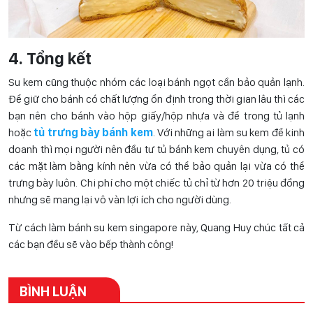
4. Tổng kết
Su kem cũng thuộc nhóm các loại bánh ngọt cần bảo quản lạnh.
Để giữ cho bánh có chất lượng ổn định trong thời gian lâu thì các
bạn nên cho bánh vào hộp giấy/hộp nhựa và để trong tủ lạnh
hoặc
tủ trưng bày bánh kem
. Với những ai làm su kem để kinh
doanh thì mọi người nên đầu tư tủ bánh kem chuyên dụng, tủ có
các mặt làm bằng kính nên vừa có thể bảo quản lại vừa có thể
trưng bày luôn. Chi phí cho một chiếc tủ chỉ từ hơn 20 triệu đồng
nhưng sẽ mang lại vô vàn lợi ích cho người dùng.
Từ cách làm bánh su kem singapore này, Quang Huy chúc tất cả
các bạn đều sẽ vào bếp thành công!
BÌNH LUẬN