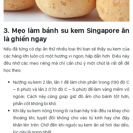
3. Mẹo làm bánh su kem Singapore ăn
là ghiền ngay
Nếu đã từng có dịp ăn thử nhiều loại thì bạn sẽ thấy su kem của
các hãng lớn luôn có một hương vị ngon, hấp dẫn hơn. Điều này
đều nhờ các mẹo riêng mà chỉ cần chú ý một chút là rất dễ để
học theo.
Nướng su kem 2 lần, lần 1 để làm chín phần trong (190 độ C
– 6 phút) và lần 2 (170 độ C – 5 phút) để làm vàng mềm vỏ
ngoài. Cách này cũng giúp giữ độ ẩm cho bánh tốt hơn,
phần cốt không bị khô.
Khi lấy su kem nóng trong lò ra bạn hãy trải đều ra khay cho
thoáng khí, tuyệt đối không cho vào tủ kính hay che đậy
khăn lên trên. Chờ đến khi nguội su kem ăn sẽ hơi dai dẻo,
lúc này là ngon nhất.