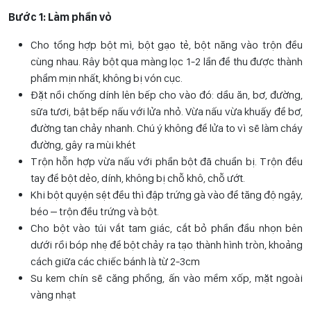
Bước 1: Làm phần vỏ
Cho tổng hợp bột mì, bột gạo tẻ, bột năng vào trộn đều
cùng nhau. Rây bột qua màng lọc 1-2 lần để thu được thành
phẩm mịn nhất, không bị vón cục.
Đặt nồi chống dính lên bếp cho vào đó: dầu ăn, bơ, đường,
sữa tươi, bật bếp nấu với lửa nhỏ. Vừa nấu vừa khuấy để bơ,
đường tan chảy nhanh. Chú ý không để lửa to vì sẽ làm cháy
đường, gây ra mùi khét
Trộn hỗn hợp vừa nấu với phần bột đã chuẩn bị. Trộn đều
tay để bột dẻo, dính, không bị chỗ khô, chỗ ướt.
Khi bột quyện sệt đều thì đập trứng gà vào để tăng độ ngậy,
béo – trộn đều trứng và bột.
Cho bột vào túi vắt tam giác, cắt bỏ phần đầu nhọn bên
dưới rồi bóp nhẹ để bột chảy ra tạo thành hình tròn, khoảng
cách giữa các chiếc bánh là từ 2-3cm
Su kem chín sẽ căng phồng, ấn vào mềm xốp, mặt ngoài
vàng nhạt