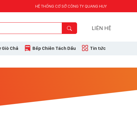
HỆ THỐNG CƠ SỞ CÔNG TY QUANG HUY
LIÊN HỆ
 Giò Chả
Bếp Chiên Tách Dầu
Tin tức