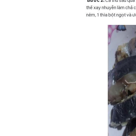
Bước 2:
Cá thu sau quá 
thể xay nhuyễn làm chả cá
nêm, 1 thìa bột ngọt và 