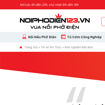
Skip to content
Mở cửa: 9h đến 20h, chủ nhật 10h đến 19h
Nồi Nấu Phở Điện
Tủ Cơm Công Nghiệp
Trang chủ
»
Tin về Ẩm Thực
»
Kinh nghiệm Nấu Bún