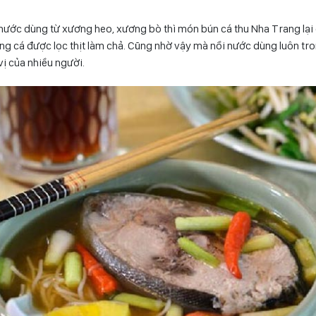
 nước dùng từ xương heo, xương bò thì món bún cá thu Nha Trang lạ
g cá được lọc thịt làm chả. Cũng nhờ vậy mà nồi nước dùng luôn tron
vị của nhiều người.