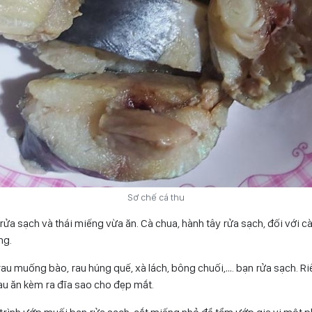
Sơ chế cá thu
rửa sạch và thái miếng vừa ăn. Cà chua, hành tây rửa sạch, đối với c
ng.
rau muống bào, rau húng quế, xà lách, bông chuối,…. bạn rửa sạch. R
au ăn kèm ra đĩa sao cho đẹp mắt.