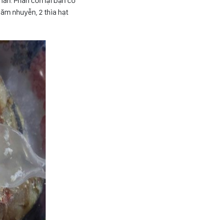
ần. Phần còn lại bạn có
băm nhuyễn, 2 thìa hạt