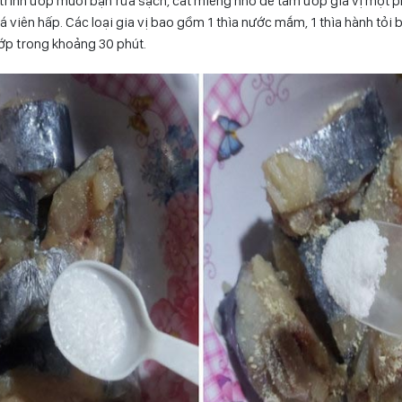
trình ướp muối bạn rửa sạch, cắt miếng nhỏ để tẩm ướp gia vị một ph
 viên hấp. Các loại gia vị bao gồm 1 thìa nước mắm, 1 thìa hành tỏi 
ướp trong khoảng 30 phút.