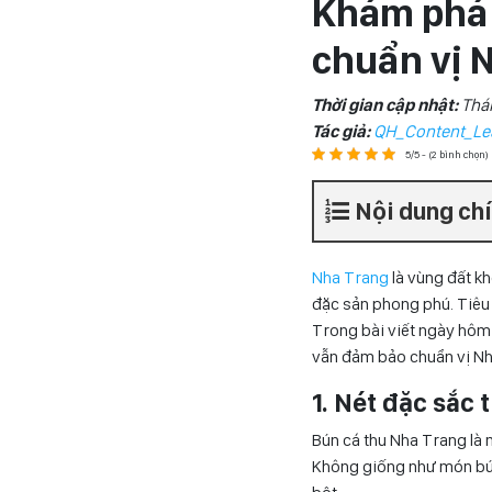
Khám phá 
chuẩn vị 
Thời gian cập nhật:
Thá
Tác giả:
QH_Content_Le
5/5 - (2 bình chọn)
Nội dung ch
Nha Trang
là vùng đất k
đặc sản phong phú. Tiêu 
Trong bài viết ngày hôm
vẫn đảm bảo chuẩn vị Nha
1. Nét đặc sắc
Bún cá thu Nha Trang là 
Không giống như món bún