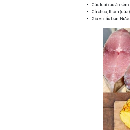
Các loại rau ăn kèm
Cà chua, thơm (dứa
Gia vị nấu bún: Nướ