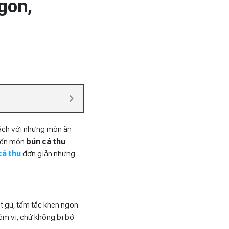
gon,
hách với những món ăn
 đến món
bún cá thu
.
cá thu
đơn giản nhưng
t gù, tấm tắc khen ngon.
m vị, chứ không bị bở