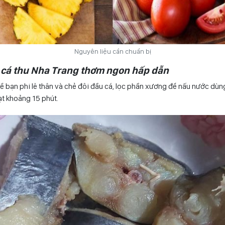
Nguyên liệu cần chuẩn bị
n cá thu Nha Trang thơm ngon hấp dẫn
về bạn phi lê thân và chẻ đôi đầu cá, lọc phần xương để nấu nước dù
ạt khoảng 15 phút.