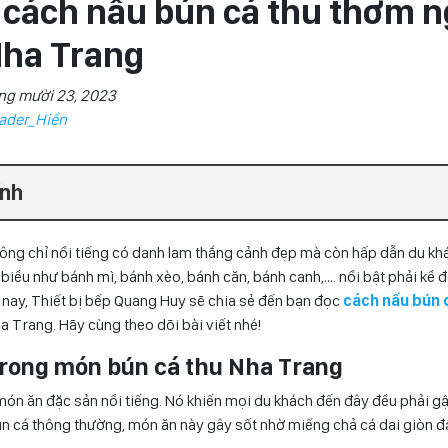
cách nấu bún cá thu thơm n
Nha Trang
ng mười 23, 2023
ader_Hiền
ính
hông chỉ nổi tiếng có danh lam thắng cảnh đẹp mà còn hấp dẫn du k
biểu như bánh mì, bánh xèo, bánh căn, bánh canh,…. nổi bật phải kể
 nay, Thiết bị bếp Quang Huy sẽ chia sẻ đến bạn đọc
cách nấu bún 
 Trang. Hãy cùng theo dõi bài viết nhé!
 trong món bún cá thu Nha Trang
món ăn đặc sản nổi tiếng. Nó khiến mọi du khách đến đây đều phải gậ
 cá thông thường, món ăn này gây sốt nhờ miếng chả cá dai giòn đậ