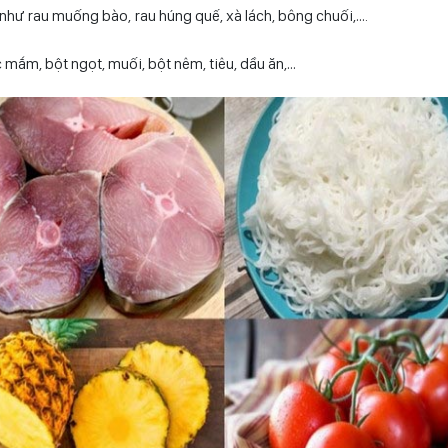
 như rau muống bào, rau húng quế, xà lách, bông chuối,….
)
c mắm, bột ngọt, muối, bột nêm, tiêu, dầu ăn,…