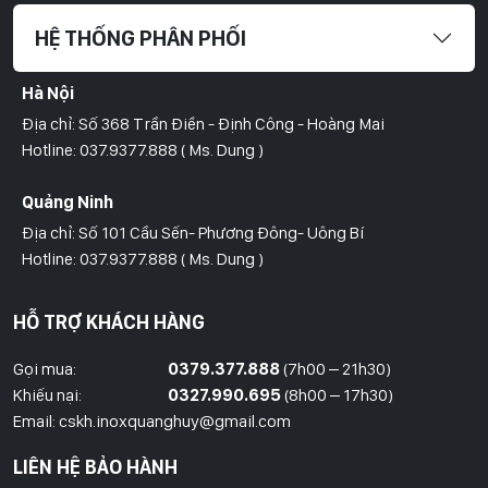
HỆ THỐNG PHÂN PHỐI
Hà Nội
Địa chỉ: Số 368 Trần Điền - Định Công - Hoàng Mai
Hotline: 037.9377.888 ( Ms. Dung )
Quảng Ninh
Địa chỉ: Số 101 Cầu Sến- Phương Đông- Uông Bí
Hotline: 037.9377.888 ( Ms. Dung )
Hồ Chí Minh
HỖ TRỢ KHÁCH HÀNG
Địa Chỉ: Số 827/8 Hà Huy Giáp- Phường Thạnh Xuân- Quận 12
Hotline: 09786.01.388 ( Mr. Huy )
Gọi mua:
0379.377.888
(7h00 – 21h30)
Khiếu nại:
0327.990.695
(8h00 – 17h30)
Thái Bình
Email: cskh.inoxquanghuy@gmail.com
Đối diện ủy ban nhân dân xã Vũ Hoà - Kiến Xương - Thái Bình
LIÊN HỆ BẢO HÀNH
Hotline: 037.9377.888 ( Ms. Dung )