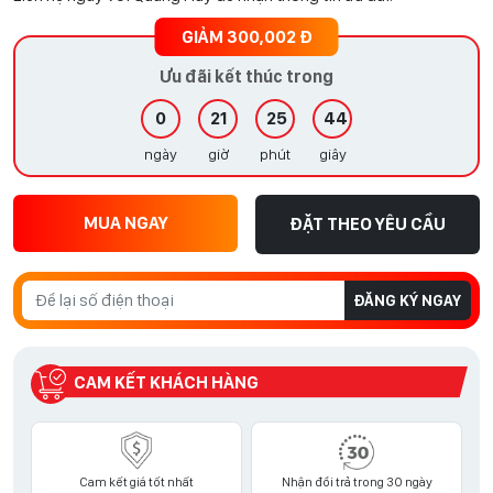
GIẢM 300,002 Đ
Ưu đãi kết thúc trong
0
21
25
43
ngày
giờ
phút
giây
MUA NGAY
ĐẶT THEO YÊU CẦU
ĐĂNG KÝ NGAY
CAM KẾT KHÁCH HÀNG
Cam kết giá tốt nhất
Nhận đổi trả trong 30 ngày