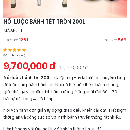
NỒI LUỘC BÁNH TÉT TRÒN 200L
MÃ SKU: 1
Đã bán:
1281
Chia sẻ:
569
5/5 - (1 bình chọn)
9,700,000 đ
10,000,002 đ
Nồi luộc bánh tét 200L
của Quang Huy là thiết bị chuyên dùng
để luộc sản phẩm bánh tét. Nồi có thể luộc thêm bánh chưng,
giò, chả, gà vịt hoặc ninh hầm xương. Năng suất đạt 60 – 70
bánh/mẻ trong 4 – 6 tiếng.
Nồi vận hành đơn giản tự động, theo điều khiển cài đặt. Tiết kiệm
thời gian và công sức so với ninh bánh truyền thống rất nhiều.
Liên hệ ngay với Quang Huy để nhận thông tin ưu đãi!