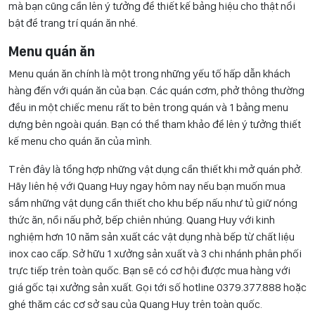
mà bạn cũng cần lên ý tưởng để thiết kế bảng hiệu cho thật nổi
bật để trang trí quán ăn nhé.
Menu quán ăn
Menu quán ăn chính là một trong những yếu tố hấp dẫn khách
hàng đến với quán ăn của bạn. Các quán cơm, phở thông thường
đều in một chiếc menu rất to bên trong quán và 1 bảng menu
dựng bên ngoài quán. Bạn có thể tham khảo để lên ý tưởng thiết
kế menu cho quán ăn của mình.
Trên đây là tổng hợp những vật dụng cần thiết khi mở quán phở.
Hãy liên hệ với Quang Huy ngay hôm nay nếu bạn muốn mua
sắm những vật dụng cần thiết cho khu bếp nấu như tủ giữ nóng
thức ăn, nồi nấu phở, bếp chiên nhúng. Quang Huy với kinh
nghiệm hơn 10 năm sản xuất các vật dụng nhà bếp từ chất liệu
inox cao cấp. Sở hữu 1 xưởng sản xuất và 3 chi nhánh phân phối
trực tiếp trên toàn quốc. Bạn sẽ có cơ hội được mua hàng với
giá gốc tại xưởng sản xuất. Gọi tới số hotline 0
379.377.888
hoặc
ghé thăm các cơ sở sau của Quang Huy trên toàn quốc.