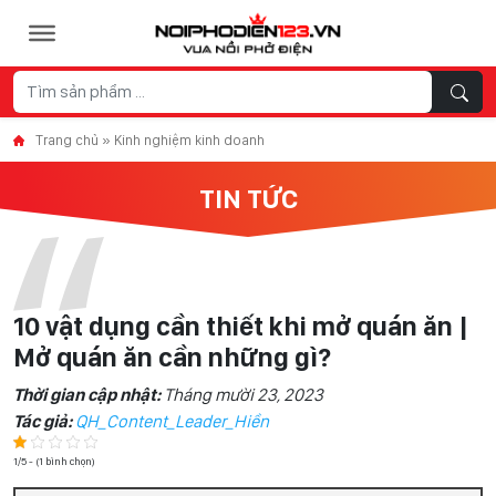
Skip to content
Trang chủ
»
Kinh nghiệm kinh doanh
TIN TỨC
10 vật dụng cần thiết khi mở quán ăn |
Mở quán ăn cần những gì?
Thời gian cập nhật:
Tháng mười 23, 2023
Tác giả:
QH_Content_Leader_Hiền
1/5 - (1 bình chọn)