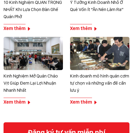
10 Kinh Nghiệm QUAN TRỌNG
Ý Tưởng Kinh Doanh Nhỏ Ở
NHẤT Khi Lựa Chọn Bàn Ghế
Quê Vốn Ít “Ăn Nên Làm Ra”
Quán Phở
Xem thêm
Xem thêm
Kinh Nghiệm Mở Quán Cháo
Kinh doanh mô hình quán cơm
Vịt Giúp Đem Lại Lợi Nhuận
tự chọn và những vấn đề cần
Nhanh Nhất
lưu ý
Xem thêm
Xem thêm
Đăng ký tư vấn miễn phí