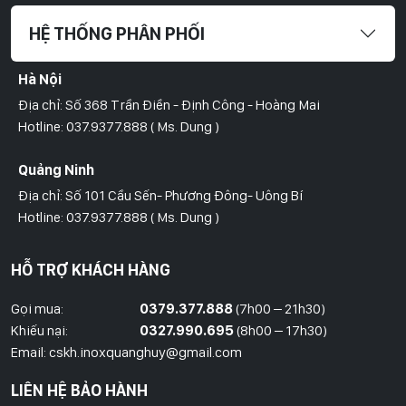
HỆ THỐNG PHÂN PHỐI
Hà Nội
Địa chỉ: Số 368 Trần Điền - Định Công - Hoàng Mai
Hotline: 037.9377.888 ( Ms. Dung )
Quảng Ninh
Địa chỉ: Số 101 Cầu Sến- Phương Đông- Uông Bí
Hotline: 037.9377.888 ( Ms. Dung )
Hồ Chí Minh
HỖ TRỢ KHÁCH HÀNG
Địa Chỉ: Số 827/8 Hà Huy Giáp- Phường Thạnh Xuân- Quận 12
Hotline: 09786.01.388 ( Mr. Huy )
Gọi mua:
0379.377.888
(7h00 – 21h30)
Khiếu nại:
0327.990.695
(8h00 – 17h30)
Thái Bình
Email: cskh.inoxquanghuy@gmail.com
Đối diện ủy ban nhân dân xã Vũ Hoà - Kiến Xương - Thái Bình
LIÊN HỆ BẢO HÀNH
Hotline: 037.9377.888 ( Ms. Dung )