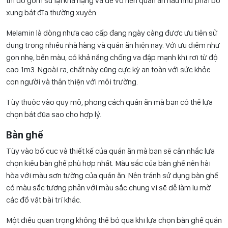
thì đồ gốm sứ lại khá nặng và dễ vỡ nên quán ăn hầu như phải bổ
xung bát đĩa thường xuyên.
Melamin là dòng nhựa cao cấp đang ngày càng được ưu tiên sử
dụng trong nhiều nhà hàng và quán ăn hiện nay. Với ưu điểm như
gọn nhẹ, bền màu, có khả năng chống va đập mạnh khi rơi từ độ
cao 1m3. Ngoài ra, chất này cũng cực kỳ an toàn với sức khỏe
con người và thân thiện với môi trường.
Tùy thuộc vào quy mô, phong cách quán ăn mà bạn có thể lựa
chọn bát đũa sao cho hợp lý.
Bàn ghế
Tùy vào bố cục và thiết kế của quán ăn mà bạn sẽ cân nhắc lựa
chọn kiểu bàn ghế phù hợp nhất. Màu sắc của bàn ghế nên hài
hòa với màu sơn tường của quán ăn. Nên tránh sử dụng bàn ghế
có màu sắc tương phản với màu sắc chung vì sẽ dễ làm lu mờ
các đồ vật bài trí khác.
Một điều quan trọng không thể bỏ qua khi lựa chọn bàn ghế quán