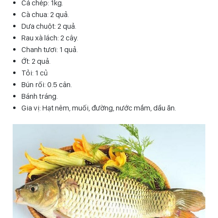
Cá chép: 1kg.
Cà chua: 2 quả.
Dưa chuột: 2 quả.
Rau xà lách: 2 cây.
Chanh tươi: 1 quả.
Ớt: 2 quả.
Tỏi: 1 củ
Bún rối: 0.5 cân.
Bánh tráng.
Gia vị: Hạt nêm, muối, đường, nước mắm, dầu ăn.