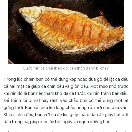
Bước rán cá phải theo dõi cẩn thận tránh bị cháy
Trong lúc chiên, bạn có thể dùng kẹp hoặc đũa gỗ để lật cá đều
cả hai mặt cá giúp cá chín đều và giòn đều. Một mẹo nhỏ trước
khi rán đó là bạn nên thấm khô da cá trước khi rán tránh bắn dầu.
Để tránh cá bị nát hay dính vào chảo bạn có thể dùng một lát
gừng tươi. Bạn xát đều lên lòng chảo nóng rồi mới cho dầu vào.
Khi cá chín đều, bạn vớt cá để lên giấy thấm dầu để giấy hút bớt
dầu trong cá, giúp món ăn bớt ngậy và ngon miệng hơn.