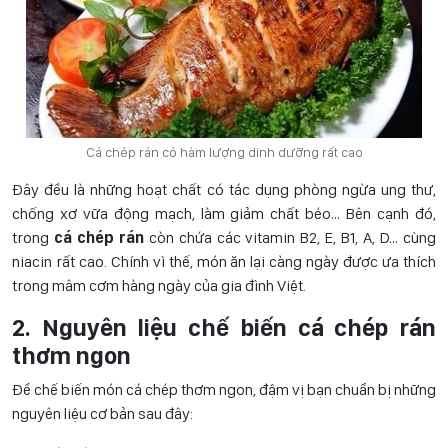
Cá chép rán có hàm lượng dinh dưỡng rất cao
Đây đều là những hoạt chất có tác dụng phòng ngừa ung thư,
chống xơ vữa động mạch, làm giảm chất béo… Bên cạnh đó,
trong
cá chép rán
còn chứa các vitamin B2, E, B1, A, D… cùng
niacin rất cao. Chính vì thế, món ăn
lại càng ngày được ưa thích
trong mâm cơm hàng ngày của gia đình Việt.
2. Nguyên liệu chế biến cá chép rán
thơm ngon
Để chế biến món cá chép thơm ngon, đậm vị bạn chuẩn bị những
nguyên liệu cơ bản sau đây: