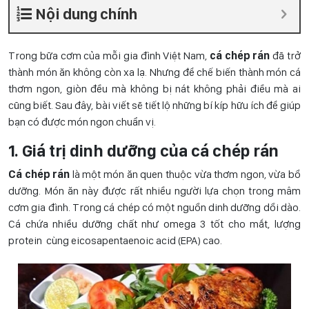
Nội dung chính
Trong bữa cơm của mỗi gia đình Việt Nam,
cá chép rán
đã trở
thành món ăn không còn xa lạ. Nhưng để chế biến thành món cá
thơm ngon, giòn đều mà không bị nát không phải điều mà ai
cũng biết. Sau đây, bài viết sẽ tiết lộ những bí kíp hữu ích để giúp
bạn có được món ngon chuẩn vị.
1. Giá trị dinh dưỡng của cá chép rán
Cá chép rán
là một món ăn quen thuộc vừa thơm ngon, vừa bổ
dưỡng. Món ăn này được rất nhiều người lựa chọn trong mâm
cơm gia đình. Trong cá chép có một nguồn dinh dưỡng dồi dào.
Cá chứa nhiều dưỡng chất như omega 3 tốt cho mắt, lượng
protein cùng eicosapentaenoic acid (EPA) cao.