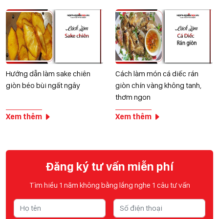
Hướng dẫn làm sake chiên
Cách làm món cá diếc rán
giòn béo bùi ngất ngây
giòn chín vàng không tanh,
thơm ngon
Xem thêm
Xem thêm
Đăng ký tư vấn miễn phí
Tìm hiểu 1 năm không bằng lắng nghe 1 câu tư vấn