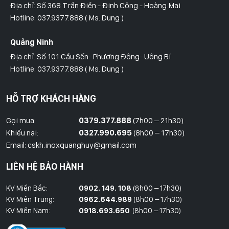
Địa chỉ: Số 368 Trần Điền - Định Công - Hoàng Mai
Hotline: 037.9377.888 ( Ms. Dung )
Quảng Ninh
Địa chỉ: Số 101 Cầu Sến- Phương Đông- Uông Bí
Hotline: 037.9377.888 ( Ms. Dung )
Hồ Chí Minh
HỖ TRỢ KHÁCH HÀNG
Địa Chỉ: Số 827/8 Hà Huy Giáp- Phường Thạnh Xuân- Quận 12
Hotline: 09786.01.388 ( Mr. Huy )
Gọi mua:
0379.377.888
(7h00 – 21h30)
Khiếu nại:
0327.990.695
(8h00 – 17h30)
Thái Bình
Email: cskh.inoxquanghuy@gmail.com
Đối diện ủy ban nhân dân xã Vũ Hoà - Kiến Xương - Thái Bình
LIÊN HỆ BẢO HÀNH
Hotline: 037.9377.888 ( Ms. Dung )
KV Miền Bắc:
0902. 149. 108
(8h00 – 17h30)
Đồng Nai
KV Miền Trung:
0962.644.989
(8h00 – 17h30)
Địa Chỉ : 1066- QL 51 Tổ 3- Ấp Đồng- Phước Tân- Biên Hòa
KV Miền Nam:
0918.693.650
(8h00 – 17h30)
Hotline: 037.9377.888 ( Ms. Dung )