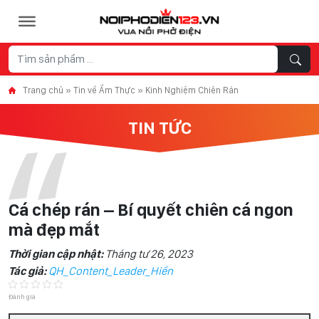
Skip to content
Trang chủ
»
Tin về Ẩm Thực
»
Kinh Nghiệm Chiên Rán
TIN TỨC
Cá chép rán – Bí quyết chiên cá ngon
mà đẹp mắt
Thời gian cập nhật:
Tháng tư 26, 2023
Tác giả:
QH_Content_Leader_Hiền
Đánh giá