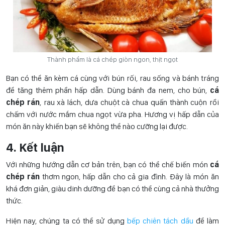
Thành phẩm là cá chép giòn ngon, thịt ngọt
Bạn có thể ăn kèm cá cùng với bún rối, rau sống và bánh tráng
để tăng thêm phần hấp dẫn. Dùng bánh đa nem, cho bún,
cá
chép rán
, rau xà lách, dưa chuột cà chua quấn thành cuộn rồi
chấm với nước mắm chua ngọt vừa pha. Hương vị hấp dẫn của
món ăn này khiến bạn sẽ không thể nào cưỡng lại được.
4. Kết luận
Với những hướng dẫn cơ bản trên, bạn có thể chế biến món
cá
chép rán
thơm ngon, hấp dẫn cho cả gia đình. Đây là món ăn
khá đơn giản, giàu dinh dưỡng để bạn có thể cùng cả nhà thưởng
thức.
Hiện nay, chúng ta có thể sử dụng
bếp chiên tách dầu
để làm