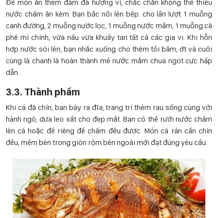
Để món ăn thêm đậm đà hương vị, chắc chắn không thể thiếu
nước chấm ăn kèm. Bạn bắc nồi lên bếp. cho lần lượt 1 muỗng
canh đường, 2 muỗng nước lọc, 1 muỗng nước mắm, 1 muỗng cà
phê mì chính, vừa nấu vừa khuấy tan tất cả các gia vị. Khi hỗn
hợp nước sôi lên, bạn nhắc xuống cho thêm tỏi băm, ớt và cuối
cùng là chanh là hoàn thành mẻ nước mắm chua ngọt cực hấp
dẫn.
3.3. Thành phẩm
Khi cá đã chín, bạn bày ra đĩa, trang trí thêm rau sống cùng với
hành ngò, dưa leo xắt cho đẹp mắt. Bạn có thể rưới nước chấm
lên cá hoặc để riêng để chấm đều được. Món cá rán cần chín
đều, mềm bên trong giòn rộm bên ngoài mới đạt đúng yêu cầu.