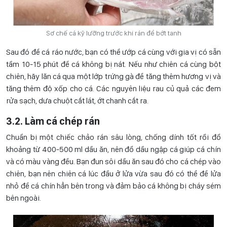
Sơ chế cá kỹ lưỡng trước khi rán để bớt tanh
Sau đó để cá ráo nước, bạn có thể ướp cá cùng với gia vị có sẵn
tầm 10-15 phút để cá không bị nát. Nếu như chiên cá cùng bột
chiên, hãy lăn cá qua một lớp trứng gà để tăng thêm hương vị và
tăng thêm độ xốp cho cá. Các nguyên liệu rau củ quả các đem
rửa sạch, dưa chuột cắt lát, ớt chanh cắt ra.
3.2. Làm cá chép rán
Chuẩn bị một chiếc chảo rán sâu lòng, chống dính tốt rồi đổ
khoảng từ 400-500 ml dầu ăn, nên đổ dầu ngập cá giúp cá chín
và có màu vàng đều. Bạn đun sôi dầu ăn sau đó cho cá chép vào
chiên, bạn nên chiên cá lúc đầu ở lửa vừa sau đó có thể để lửa
nhỏ để cá chín hẳn bên trong và đảm bảo cá không bị cháy sém
bên ngoài.