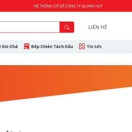
HỆ THỐNG CƠ SỞ CÔNG TY QUANG HUY
LIÊN HỆ
 Giò Chả
Bếp Chiên Tách Dầu
Tin tức