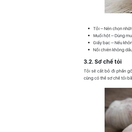
Tỏi – Nên chọn những
Muối hột – Dùng muố
Giấy bạc – Nếu khôn
Nồi chiên không dầu
3.2. Sơ chế tỏi
Tỏi sẽ cắt bỏ đi phần g
cũng có thể sơ chế tỏi b