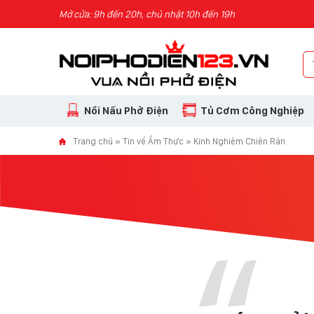
Skip to content
Mở cửa: 9h đến 20h, chủ nhật 10h đến 19h
Nồi Nấu Phở Điện
Tủ Cơm Công Nghiệp
Trang chủ
»
Tin về Ẩm Thực
»
Kinh Nghiệm Chiên Rán