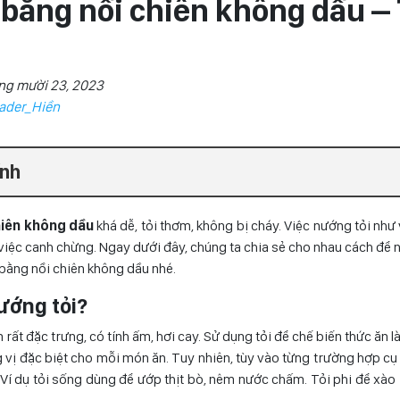
 bằng nồi chiên không dầu – 
ng mười 23, 2023
ader_Hiền
ính
hiên không dầu
khá dễ, tỏi thơm, không bị cháy. Việc nướng tỏi như 
ề việc canh chừng. Ngay dưới đây, chúng ta chia sẻ cho nhau cách đ
bằng nồi chiên không dầu nhé.
nướng tỏi?
m rất đặc trưng, có tính ấm, hơi cay. Sử dụng tỏi để chế biến thức ăn l
vị đặc biệt cho mỗi món ăn. Tuy nhiên, tùy vào từng trường hợp cụ
 Ví dụ tỏi sống dùng để ướp thịt bò, nêm nước chấm. Tỏi phi để xào