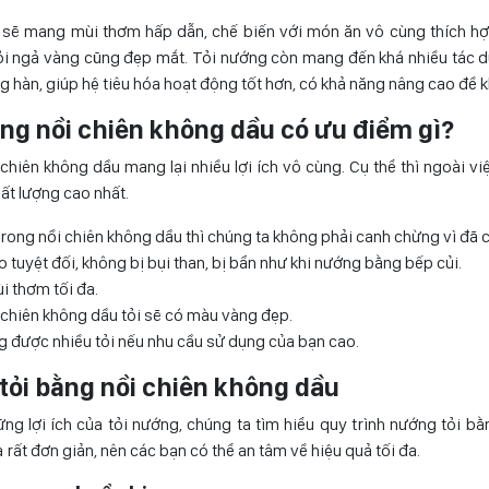
 sẽ mang mùi thơm hấp dẫn, chế biến với món ăn vô cùng thích hợp.
ỏi ngả vàng cũng đẹp mắt. Tỏi nướng còn mang đến khá nhiều tác d
g hàn, giúp hệ tiêu hóa hoạt động tốt hơn, có khả năng nâng cao đề 
ằng nồi chiên không dầu có ưu điểm gì?
chiên không dầu mang lại nhiều lợi ích vô cùng. Cụ thể thì ngoài việ
ất lượng cao nhất.
trong nồi chiên không dầu thì chúng ta không phải canh chừng vì đã 
 tuyệt đối, không bị bụi than, bị bẩn như khi nướng bằng bếp củi.
i thơm tối đa.
chiên không dầu tỏi sẽ có màu vàng đẹp.
g được nhiều tỏi nếu nhu cầu sử dụng của bạn cao.
tỏi bằng nồi chiên không dầu
ng lợi ích của tỏi nướng, chúng ta tìm hiểu quy trình nướng tỏi b
a rất đơn giản, nên các bạn có thể an tâm về hiệu quả tối đa.