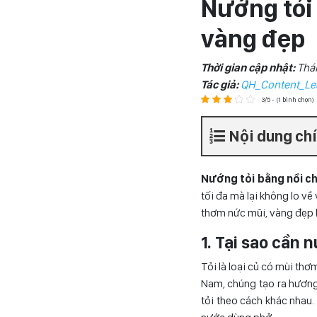
Nướng tỏi
vàng đẹp
Thời gian cập nhật:
Thá
Tác giả:
QH_Content_Le
3/5 - (1 bình chọn)
Nội dung ch
Nướng tỏi bằng nồi c
tối đa mà lại không lo v
thơm nức mũi, vàng đẹp 
1. Tại sao cần 
Tỏi là loại củ có mùi thơ
Nam, chúng tạo ra hương 
tỏi theo cách khác nhau.