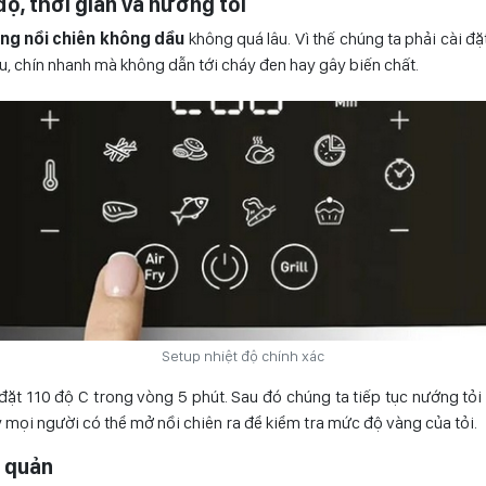
 độ, thời gian và nướng tỏi
ng nồi chiên không dầu
không quá lâu. Vì thế chúng ta phải cài đặ
ều, chín nhanh mà không dẫn tới cháy đen hay gây biến chất.
Setup nhiệt độ chính xác
đặt 110 độ C trong vòng 5 phút. Sau đó chúng ta tiếp tục nướng tỏ
y mọi người có thể mở nồi chiên ra để kiểm tra mức độ vàng của tỏi.
o quản