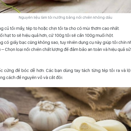
Nguyên liệu làm tỏi nướng bằng nồi chiên không dầu
 củ tỏi mẩy, tép to hoặc chịn tỏi ta cho có mùi thơm cao nhất.
i hạt to sẽ hiệu quả hơn, cứ 100g tỏi sẽ cần 100g muối hột.
g có giấy bạc cũng không sao, tuy nhiên dụng cụ này giúp tỏi chín n
 – Chọn loại nồi chiên chất lượng để đảm bảo an toàn và hiệu quả sử
ốc cứng để bóc dễ hơn. Các bạn dùng tay tách từng tép tỏi ra và lộ
ằng cách để nguyên vỏ và cắt đôi.