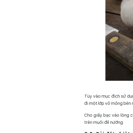
Tùy vào mục đích sử dụn
đi một lớp vỏ mỏng bên n
Cho giấy bạc vào lòng củ
trên muối để nướng.