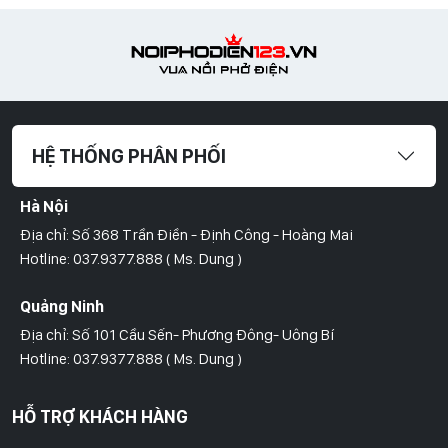
HỆ THỐNG PHÂN PHỐI
Hà Nội
Địa chỉ: Số 368 Trần Điền - Định Công - Hoàng Mai
Hotline: 037.9377.888 ( Ms. Dung )
Quảng Ninh
Địa chỉ: Số 101 Cầu Sến- Phương Đông- Uông Bí
Hotline: 037.9377.888 ( Ms. Dung )
Hồ Chí Minh
HỖ TRỢ KHÁCH HÀNG
Địa Chỉ: Số 827/8 Hà Huy Giáp- Phường Thạnh Xuân- Quận 12