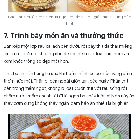
Cách pha nước chấm chua ngọt chuẩn vị đơn giản mà ai cũng nên
biết
7. Trình bày món ăn và thưởng thức
Bạn xếp một lớp rau xà lách bên dưới, rồi bày thịt đã thái miếng
lên trên. Trừ một khoảng nhỏ để bỏ thêm các loại rau thơm ăn
kèm khác trông sẽ đẹp mắt hơn.
Thịt ba chỉ rán húng lìu sau khi hoàn thành sẽ có màu vàng sẫm,
thơm nức mũi. Phần bì bên ngoài giòn tan, béo ngậy. Phần thịt
bên trong mềm ngọt, không bị dai. Cuộn thịt với rau sống rồi
chấm nước mắm chanh tỏi ớt là ngon bá cháy luôn ạ! Món này ăn
thay cơm cũng không thấy ngán, đảm bảo ăn nhiều là bị ghiền.