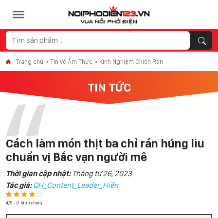
Skip to content
Trang chủ
»
Tin về Ẩm Thực
»
Kinh Nghiệm Chiên Rán
TIN TỨC
Cách làm món thịt ba chỉ rán húng lìu
chuẩn vị Bắc vạn người mê
Thời gian cập nhật:
Tháng tư 26, 2023
Tác giả:
QH_Content_Leader_Hiền
4/5 - (1 bình chọn)