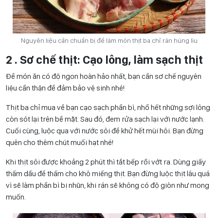
Nguyên liệu cần chuẩn bị để làm món thịt ba chỉ rán húng lìu
2 . Sơ chế thịt: Cạo lông, làm sạch thịt
Để món ăn có độ ngon hoàn hảo nhất, bạn cần sơ chế nguyên
liệu cẩn thận để đảm bảo vệ sinh nhé!
Thịt ba chỉ mua về bạn cạo sạch phần bì, nhổ hết những sợi lông
còn sót lại trên bề mặt. Sau đó, đem rửa sạch lại với nước lạnh.
Cuối cùng, luộc qua với nước sôi để khử hết mùi hôi. Bạn đừng
quên cho thêm chút muối hạt nhé!
Khi thịt sôi được khoảng 2 phút thì tắt bếp rồi vớt ra. Dùng giấy
thấm dầu để thấm cho khô miếng thịt. Bạn đừng luộc thịt lâu quá
vì sẽ làm phần bì bị nhũn, khi rán sẽ không có độ giòn như mong
muốn.