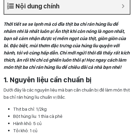
Nội dung chính
Thời tiết se se lạnh mà có đĩa thịt ba chỉ rán húng lìu để
nhâm nhi là nhất luôn ạ! Ăn thịt khi còn nóng là ngon nhất,
bạn sẽ cảm nhận được vị mềm ngọt của thịt, giòn giòn của
bì. Đặc biệt, mùi thơm đặc trưng của húng lìu quyện với
hành, tỏi vô cùng hấp dẫn. Chỉ mới ngửi thôi đã thấy rất kích
thích, ăn rồi thì chỉ có ghiền luôn thôi ạ! Học ngay cách làm
món thịt ba chỉ rán húng lìu để chiêu đãi cả nhà bạn nhé!
1. Nguyên liệu cần chuẩn bị
Dưới đây là các nguyên liệu mà bạn cần chuẩn bị để làm món thịt
ba chỉ rán húng lìu chuẩn vị Bắc.
Thịt ba chỉ: 1/2kg
Bột húng lìu: 1 thìa cà phê
Hành khô: 5 củ
Tỏi khô: 1 củ