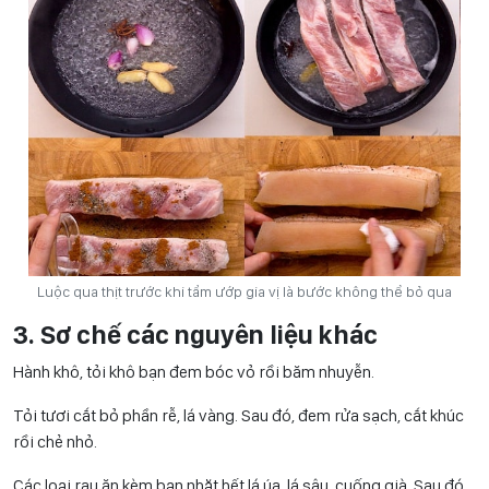
Luộc qua thịt trước khi tẩm ướp gia vị là bước không thể bỏ qua
3. Sơ chế các nguyên liệu khác
Hành khô, tỏi khô bạn đem bóc vỏ rồi băm nhuyễn.
Tỏi tươi cắt bỏ phần rễ, lá vàng. Sau đó, đem rửa sạch, cắt khúc
rồi chẻ nhỏ.
Các loại rau ăn kèm bạn nhặt hết lá úa, lá sâu, cuống già. Sau đó,