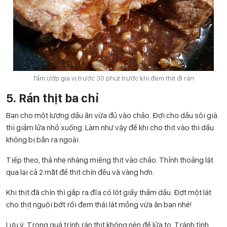
Tẩm ướp gia vị trước 30 phút trước khi đem thịt đi rán
5. Rán thịt ba chỉ
Bạn cho một lượng dầu ăn vừa đủ vào chảo. Đợi cho dầu sôi già
thì giảm lửa nhỏ xuống. Làm như vậy để khi cho thịt vào thì dầu
không bị bắn ra ngoài.
Tiếp theo, thả nhẹ nhàng miếng thịt vào chảo. Thỉnh thoảng lật
qua lại cả 2 mặt để thịt chín đều và vàng hơn.
Khi thịt đã chín thì gắp ra đĩa có lót giấy thấm dầu. Đợt một lát
cho thịt nguội bớt rồi đem thái lát mỏng vừa ăn bạn nhé!
Lưu ý: Trong quá trình rán thịt không nên để lửa to. Tránh tình