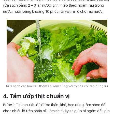
rửa sạch bằng 2 – 3 lần nước lạnh. Tiếp theo, ngâm rau trong
nước muối loãng khoảng 10 phút, rồi vớt ra rổ cho ráo nước.
Rửa sạch các loại rau thơm ăn kèm cùng với thịt ba chỉ rán húng lìu
4. Tẩm ướp thịt chuẩn vị
Bước 1: Thịt sau khi đã được thấm khô, bạn dùng tăm nhọn để
chọc nhiều lỗ trên phần bì. Làm như vậy sẽ giúp bì ngấm đều gia