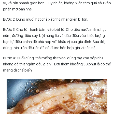
vị, và rán nhanh giòn hơn. Tuy nhiên, không xiên tăm quá sâu vào
phần mỡ bạn nhé!
Bước 2: Dùng muối hạt chà xát nhẹ nhàng lên bì lợn.
Bước 3: Cho tỏi, hành băm vào bát tô. Cho tiếp nước mắm, hạt
nêm, đường, tiêu xay, bột húng lìu và dầu điều vào. Liều lượng
bạn tự điều chỉnh để phù hợp với khẩu vị của gia đình. Sau đó,
dùng thìa trộn đều lên để có được hỗn hợp gia vị sền sệt.
Bước 4: Cuối cùng, thả miếng thịt vào, dùng tay xoa bóp nhẹ
nhàng để thịt ngấm đều gia vị. Đợi thêm khoảng 30 phút là có thể
mang đi chế biến.