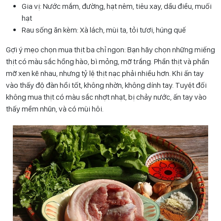
Gia vị: Nước mắm, đường, hạt nêm, tiêu xay, dầu điều, muối
hạt
Rau sống ăn kèm: Xà lách, mùi ta, tỏi tươi, húng quế
Gợi ý mẹo chọn mua thịt ba chỉ ngon: Bạn hãy chọn những miếng
thịt có màu sắc hồng hào, bì mỏng, mỡ trắng. Phần thịt và phần
mỡ xen kẽ nhau, nhưng tỷ lệ thịt nạc phải nhiều hơn. Khi ấn tay
vào thấy độ đàn hồi tốt, không nhờn, không dính tay. Tuyệt đối
không mua thịt có màu sắc nhợt nhạt, bị chảy nước, ấn tay vào
thấy mềm nhũn, và có mùi hôi.