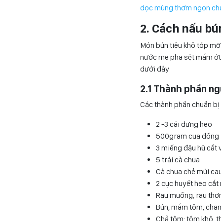
dọc mùng thơm ngon chuẩ
2. Cách nấu bú
Món bún tiêu khô tóp m
nước me pha sệt mắm ớt,
dưới đây
2.1 Thành phần ng
Các thành phần chuẩn bị
2 -3 cái dựng heo
500gram cua đồng
3 miếng đậu hũ cắt 
5 trái cà chua
Cà chua chẻ múi ca
2 cục huyết heo cắt
Rau muống, rau thơm
Bún, mắm tôm, chanh
Chả tôm: tôm khô, th