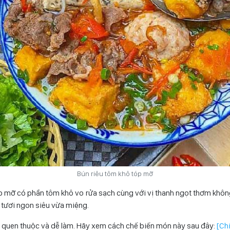
Bún riêu tôm khô tóp mỡ
p mỡ có phần tôm khô vo rửa sạch cùng với vị thanh ngọt thơm khôn
tươi ngon siêu vừa miệng.
 quen thuộc và dễ làm. Hãy xem cách chế biến món này sau đây:
[Ch