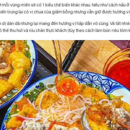
mỗi vùng miền sẽ có 1 kiểu chế biến khác nhau. Nếu như cách nấu ở
iền trung lại có vị chua của giấm bỗng nhưng vẫn giữ được hương vị
 dị dân dã nhưng lại mang đến hương vị hấp dẫn vô cùng. Và tất nh
ó thể thu hút và níu chân thực khách (tùy theo cách làm bún riêu tôm