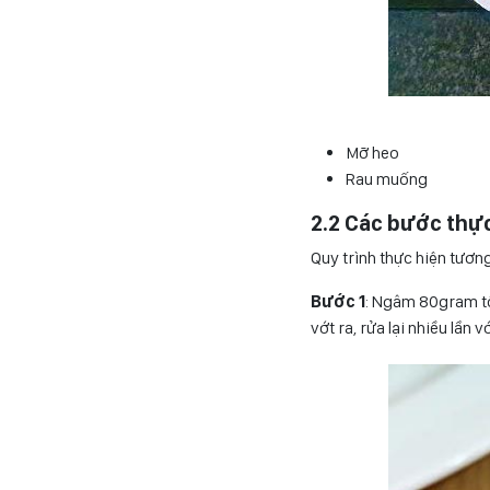
Mỡ heo
Rau muống
2.2 Các bước thực
Quy trình thực hiện tươn
Bước 1
: Ngâm 80gram tô
vớt ra, rửa lại nhiều lần