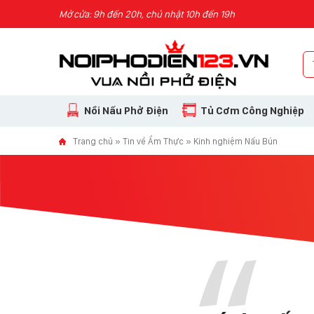
Skip to content
Mở cửa: 9h đến 20h, chủ nhật 10h đến 19h
Nồi Nấu Phở Điện
Tủ Cơm Công Nghiệp
Trang chủ
»
Tin về Ẩm Thực
»
Kinh nghiệm Nấu Bún