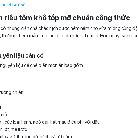
n vị tại nhà
n riêu tôm khô tóp mỡ chuẩn công thức
ỡ có những viên chả chắc nịch được nêm nếm cho vừa miệng cùng đ
 thường thêm mắm tôm ăn đậm đà hơn rất nhiều. Học ngay cách nấu
uyên liệu cần có
 nguyên liệu để chế biến món ăn bao gồm:
vuông chiên
u
 nhỏ
, các loại hành, ngò gai, hạt màu điều phi với dầu
, ớt, me lược
ịt xay, 1 ít trứng gà, hành và tỏi băm