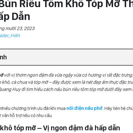
Bún Riêu Tôm Khô Tóp Mỡ 
ấp Dẫn
ng mười 23, 2023
ader_Hiền
ính
mỡ
với vị thơm ngon đậm đà vừa ngậy vừa có hương vị rất đặc trưng
m khô, cà chua và tóp mỡ – đây được xem là nét đẹp ẩm thực đặc t
uang Huy đi tìm hiểu cách nấu bún riêu tôm tóp mỡ dưới đây xem
nhiều chương trình ưu đãi khi mua
nồi điện nấu phở
. Hãy liên hệ ch
 vấn hỗ trợ nếu có nhu cầu.
m khô tóp mỡ – Vị ngon đậm đà hấp dẫn