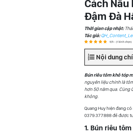
Cách Nấu 
Đậm Đà H
Thời gian cập nhật:
Thá
Tác giả:
QH_Content_Le
5/5 - (1 bình chọn)
Nội dung ch
Bún riêu tôm khô tóp 
nguyên liệu chính là tô
hơn 50 năm qua. Cùng Q
không.
Quang Huy hiện đang có 
0
379.377.888
để được tư
1. Bún riêu tô