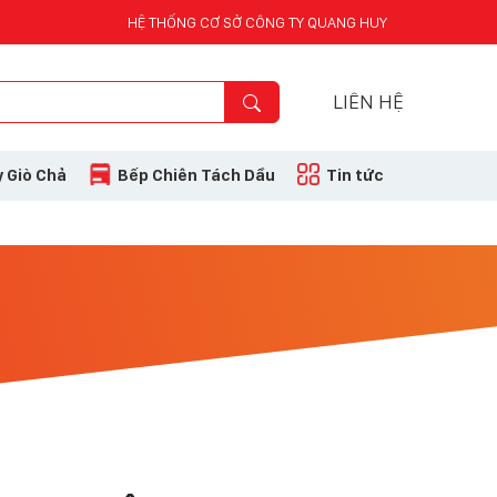
HỆ THỐNG CƠ SỞ CÔNG TY QUANG HUY
LIÊN HỆ
 Giò Chả
Bếp Chiên Tách Dầu
Tin tức