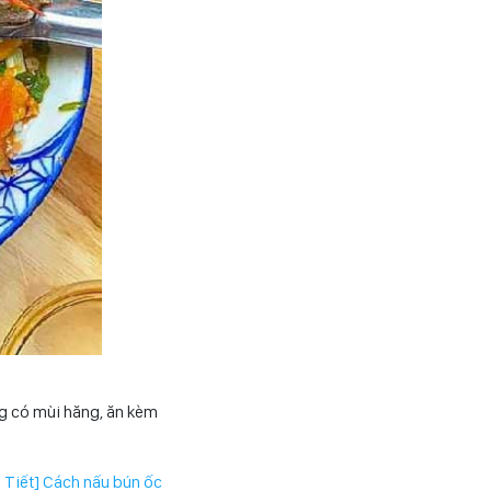
g có mùi hăng, ăn kèm
i Tiết] Cách nấu bún ốc