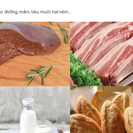
hư: đường, mắm, tiêu, muối, hạt nêm…