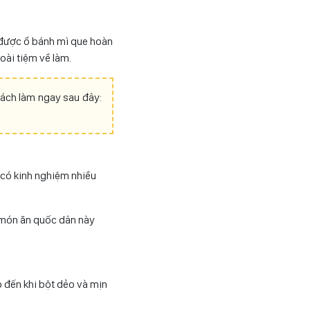
a được ổ bánh mì que hoàn
oài tiệm về làm.
cách làm ngay sau đây:
có kinh nghiệm nhiều
n món ăn quốc dân này
p đến khi bột dẻo và mịn