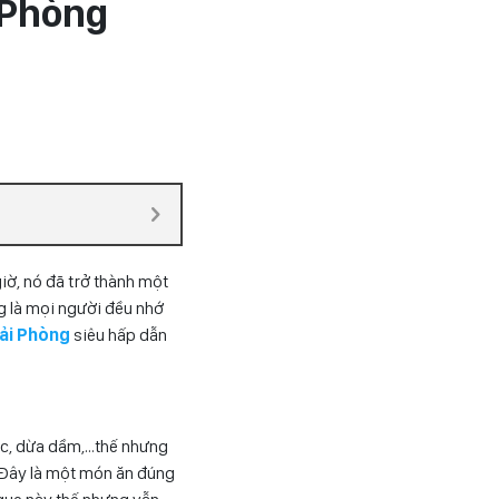
 Phòng
iờ, nó đã trở thành một
g là mọi người đều nhớ
ải Phòng
siêu hấp dẫn
ốc, dừa dầm,…thế nhưng
 Đây là một món ăn đúng