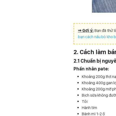
⇒ Gợi ý:
Bạn đã thử l
bạn cách nấu bò kho b
2. Cách làm bá
2.1 Chuẩn bị nguy
Phần nhân pate:
Khoảng 200g thịt nạ
Khoảng 400g gan l
Khoảng 200g mỡ p
Bịch sữa không đư
Tỏi
Hành tím
Bánh mì 1-2 ổ