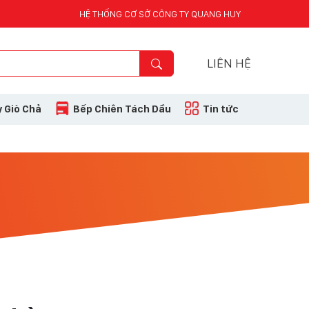
HỆ THỐNG CƠ SỞ CÔNG TY QUANG HUY
LIÊN HỆ
 Giò Chả
Bếp Chiên Tách Dầu
Tin tức