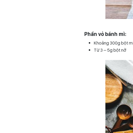
Phần vỏ bánh mì:
Khoảng 300g bột m
Từ 3 – 5g bột nở