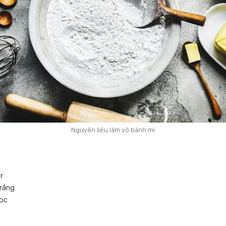
Nguyên liệu làm vỏ bánh mì
r
rắng
lọc