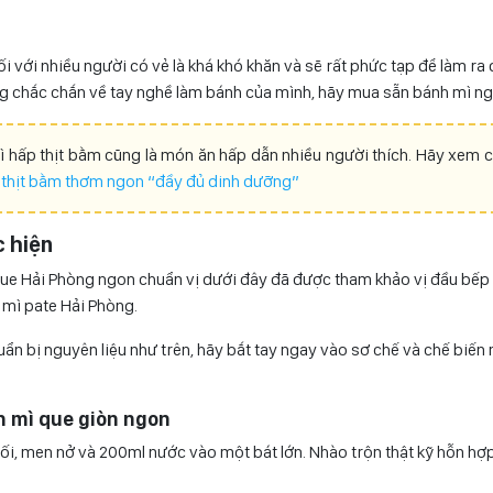
ối với nhiều người có vẻ là khá khó khăn và sẽ rất phức tạp để làm r
ng chắc chắn về tay nghề làm bánh của mình, hãy mua sẵn bánh mì ng
ì hấp thịt bằm cũng là món ăn hấp dẫn nhiều người thích. Hãy xem 
 thịt bằm thơm ngon “đầy đủ dinh dưỡng”
 hiện
ue Hải Phòng ngon chuẩn vị dưới đây đã được tham khảo vị đầu bếp 
 mì pate Hải Phòng.
uẩn bị nguyên liệu như trên, hãy bắt tay ngay vào sơ chế và chế biế
h mì que giòn ngon
muối, men nở và 200ml nước vào một bát lớn. Nhào trộn thật kỹ hỗn hợ