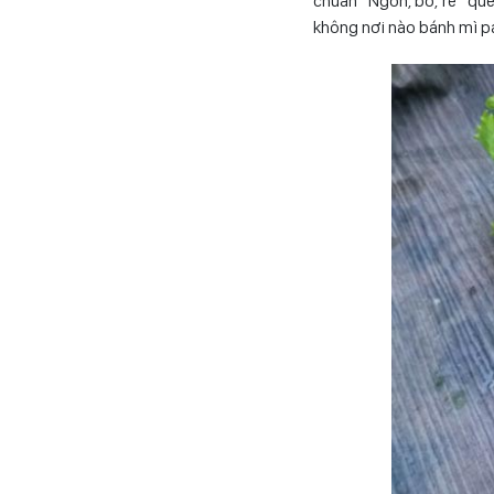
chuẩn “Ngon, bổ, rẻ” que
không nơi nào bánh mì p