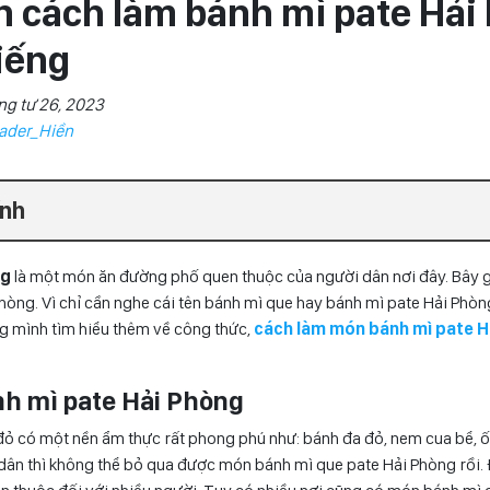
 cách làm bánh mì pate Hải
iếng
ng tư 26, 2023
ader_Hiền
ính
ng
là một món ăn đường phố quen thuộc của người dân nơi đây. Bây g
òng. Vì chỉ cần nghe cái tên bánh mì que hay bánh mì pate Hải Phòn
g mình tìm hiểu thêm về công thức,
cách làm món bánh mì pate H
ánh mì pate Hải Phòng
 có một nền ẩm thực rất phong phú như: bánh đa đỏ, nem cua bể, 
dân thì không thể bỏ qua được món bánh mì que pate Hải Phòng rồi.