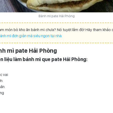
Bánh mì pate Hải Phòng
àm món bò kho ăn bánh mì chưa? Nó tuyệt lắm đó! Hãy tham khảo c
ánh mì đơn giản mà siêu ngon tại nhà
nh mì pate Hải Phòng
ên liệu làm bánh mì que pate Hải Phòng:
c vai
ợn
hần
ờng