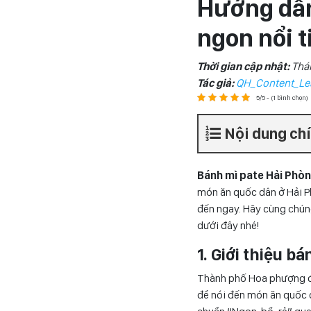
Hướng dẫn
ngon nổi t
Thời gian cập nhật:
Thá
Tác giả:
QH_Content_Le
5/5 - (1 bình chọn)
Nội dung ch
Bánh mì pate Hải Phò
món ăn quốc dân ở Hải Ph
đến ngay. Hãy cùng chún
dưới đây nhé!
1. Giới thiệu b
Thành phố Hoa phượng đỏ
để nói đến món ăn quốc 