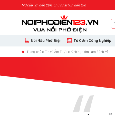
Skip to content
Mở cửa: 9h đến 20h, chủ nhật 10h đến 19h
Nồi Nấu Phở Điện
Tủ Cơm Công Nghiệp
Trang chủ
»
Tin về Ẩm Thực
»
Kinh nghiệm Làm Bánh Mì