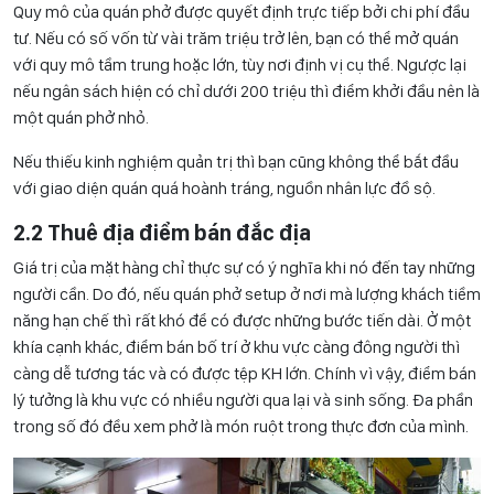
Quy mô của quán phở được quyết định trực tiếp bởi chi phí đầu
tư. Nếu có số vốn từ vài trăm triệu trở lên, bạn có thể mở quán
với quy mô tầm trung hoặc lớn, tùy nơi định vị cụ thể. Ngược lại
nếu ngân sách hiện có chỉ dưới 200 triệu thì điểm khởi đầu nên là
một quán phở nhỏ.
Nếu thiếu kinh nghiệm quản trị thì bạn cũng không thể bắt đầu
với giao diện quán quá hoành tráng, nguồn nhân lực đồ sộ.
2.2 Thuê địa điểm bán đắc địa
Giá trị của mặt hàng chỉ thực sự có ý nghĩa khi nó đến tay những
người cần. Do đó, nếu quán phở setup ở nơi mà lượng khách tiềm
năng hạn chế thì rất khó để có được những bước tiến dài. Ở một
khía cạnh khác, điểm bán bố trí ở khu vực càng đông người thì
càng dễ tương tác và có được tệp KH lớn. Chính vì vậy, điểm bán
lý tưởng là khu vực có nhiều người qua lại và sinh sống. Đa phần
trong số đó đều xem phở là món ruột trong thực đơn của mình.