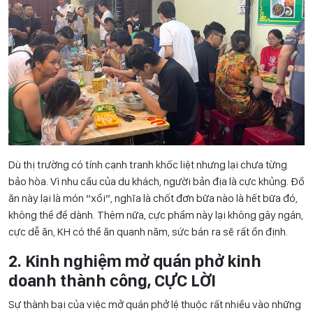
Dù thị trường có tính cạnh tranh khốc liệt nhưng lại chưa từng
bảo hòa. Vì nhu cầu của du khách, người bản địa là cực khủng. Đồ
ăn này lại là món “xổi”, nghĩa là chốt đơn bữa nào là hết bữa đó,
không thể để dành. Thêm nữa, cực phẩm này lại không gây ngán,
cực dễ ăn, KH có thể ăn quanh năm, sức bán ra sẽ rất ổn định.
2. Kinh nghiệm mở quán phở kinh
doanh thành công, CỰC LỜI
Sự thành bại của việc mở quán phở lệ thuộc rất nhiều vào những