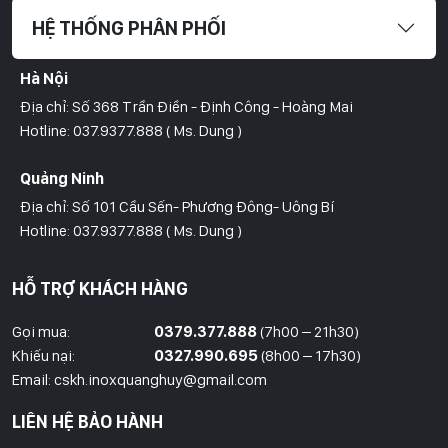
HỆ THỐNG PHÂN PHỐI
Hà Nội
Địa chỉ: Số 368 Trần Điền - Định Công - Hoàng Mai
Hotline: 037.9377.888 ( Ms. Dung )
Quảng Ninh
Địa chỉ: Số 101 Cầu Sến- Phương Đông- Uông Bí
Hotline: 037.9377.888 ( Ms. Dung )
Hồ Chí Minh
HỖ TRỢ KHÁCH HÀNG
Địa Chỉ: Số 827/8 Hà Huy Giáp- Phường Thạnh Xuân- Quận 12
Hotline: 09786.01.388 ( Mr. Huy )
Gọi mua:
0379.377.888
(7h00 – 21h30)
Khiếu nại:
0327.990.695
(8h00 – 17h30)
Thái Bình
Email: cskh.inoxquanghuy@gmail.com
Đối diện ủy ban nhân dân xã Vũ Hoà - Kiến Xương - Thái Bình
LIÊN HỆ BẢO HÀNH
Hotline: 037.9377.888 ( Ms. Dung )