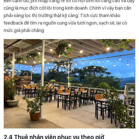
Bên cạnh đó, phí nhập càng rẻ thì cơ hội sinh lời càng cao và đây
cũng là mục đích cốt lõi trong kinh doanh. Chính vì vậy bạn cần
phải sàng lọc thị trường thật kỹ càng. Tích cực tham khảo
feedback để tìm ra nguồn cung vừa tươi ngon, sạch sẽ, lại có
mức giá phải chăng
2.4 Thuê nhân viên phục vụ theo giờ