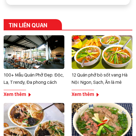
TIN LIÊN QUAN
100+ Mẫu Quán Phở Đẹp: Độc,
12 Quán phở bò sốt vang Hà
Lạ, Trendy, Đa phong cách
Nội: Ngon, Sạch, Ăn là mê
Xem thêm
Xem thêm