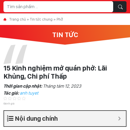
Skip to content
Trang chủ
»
Tin tức chung
»
Phở
TIN TỨC
15 Kinh nghiệm mở quán phở: Lãi
Khủng, Chi phí Thấp
Thời gian cập nhật:
Tháng tám 12, 2023
Tác giả:
anh tuyet
Đánh giá
Nội dung chính