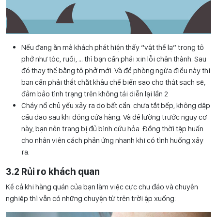
Nếu đang ăn mà khách phát hiện thấy “vật thể lạ” trong tô
phở như tóc, ruồi, … thì bạn cần phải xin lỗi chân thành. Sau
đó thay thế bằng tô phở mới. Và để phòng ngừa điều này thì
bạn cần phải thắt chặt khâu chế biến sao cho thật sạch sẽ,
đảm bảo tình trạng trên không tái diễn lại lần 2
Cháy nổ chủ yếu xảy ra do bất cẩn: chưa tắt bếp, không dập
cầu dao sau khi đóng cửa hàng. Và để lường trước nguy cơ
này, bạn nên trang bị đủ bình cứu hỏa. Đồng thời tập huấn
cho nhân viên cách phản ứng nhanh khi có tình huống xảy
ra.
3.2 Rủi ro khách quan
Kể cả khi hàng quán của bạn làm việc cực chu đáo và chuyên
nghiệp thì vẫn có những chuyện từ trên trời ập xuống: