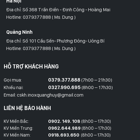
Hà Nội
Địa chỉ: Số 368 Trần Điền - Định Công - Hoàng Mai
Hotline: 037.9377.888 ( Ms. Dung )
Quảng Ninh
Địa chỉ: Số 101 Cầu Sến- Phương Đông- Uông Bí
Hotline: 037.9377.888 ( Ms. Dung )
Hồ Chí Minh
HỖ TRỢ KHÁCH HÀNG
Địa Chỉ: Số 827/8 Hà Huy Giáp- Phường Thạnh Xuân- Quận 12
Hotline: 09786.01.388 ( Mr. Huy )
Gọi mua:
0379.377.888
(7h00 – 21h30)
Khiếu nại:
0327.990.695
(8h00 – 17h30)
Thái Bình
Email: cskh.inoxquanghuy@gmail.com
Đối diện ủy ban nhân dân xã Vũ Hoà - Kiến Xương - Thái Bình
LIÊN HỆ BẢO HÀNH
Hotline: 037.9377.888 ( Ms. Dung )
KV Miền Bắc:
0902. 149. 108
(8h00 – 17h30)
Đồng Nai
KV Miền Trung:
0962.644.989
(8h00 – 17h30)
Địa Chỉ : 1066- QL 51 Tổ 3- Ấp Đồng- Phước Tân- Biên Hòa
KV Miền Nam:
0918.693.650
(8h00 – 17h30)