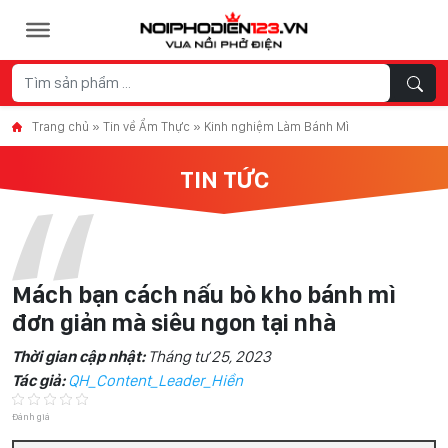
Skip to content
Trang chủ
»
Tin về Ẩm Thực
»
Kinh nghiệm Làm Bánh Mì
TIN TỨC
Mách bạn cách nấu bò kho bánh mì
đơn giản mà siêu ngon tại nhà
Thời gian cập nhật:
Tháng tư 25, 2023
Tác giả:
QH_Content_Leader_Hiền
Đánh giá