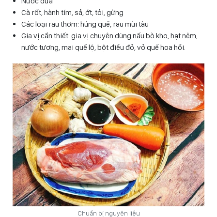
Nước dừa
Cà rốt, hành tím, sả, ớt, tỏi, gừng
Các loại rau thơm: húng quế, rau mùi tàu
Gia vị cần thiết: gia vị chuyên dùng nấu bò kho, hạt nêm,
nước tương, mai quế lộ, bột điều đỏ, vỏ quế hoa hồi.
Chuẩn bị nguyên liệu