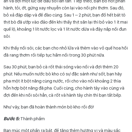
ăn và đợi một lúc đề dầu sôi lăn tăn. Tiếp theo, bạn bỏ nốt phần
hành, tỏi, ớt, gừng xay nhuyễn còn lại vào nồi phi thơm. Sau đó,
bỏ xả đập dập và để đào cùng. Sau 1 – 2 phút, bạn đổ hết bát tô
thịt bò đã ướp vào đảo đến khi thấy thịt săn lại thì bỏ vào 1 ít mai
quế lộ, khoảng 1 lít nước lọc và 1 lít nước dừa và đậy nắp nồi đun
sôi.
Khi thấy nồi sôi, các bạn cho nhỏ lửa và thêm vào vỏ quế hoa hồi
đã rang thơm rồi tiếp tục hầm nồi trong 30 phút nữa.
Sau 30 phút, bạn bỏ cà rốt thái sóng vào nồi và đợi thêm 20
phút. Nếu muốn nước bò kho có sự đặc sánh như sốt, bạn hãy
pha một ít bột năng cùng nước, rồi cho vào nồi khoảng 2 thìa
hỗn hợp bột năng đã pha. Cuối cùng, cho hành tây vào cùng và
đợi đến khi nồi sôi hẳn, cà rốt và hành tây chín thì bạn tắt bếp.
Như vậy, bạn đã hoàn thành món bò kho rồi đó!
Bước 5:
Thành phẩm
Bạn múc một phần ra bát, để tăng thêm hương vị và màu sắc