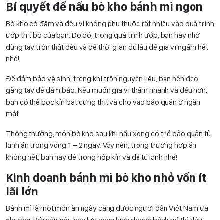
Bí quyết để nấu bò kho bánh mì ngon
Bò kho có đậm và đều vị không phụ thuộc rất nhiều vào quá trình
ướp thịt bò của bạn. Do đó, trong quá trình ướp, bạn hãy nhớ
dùng tay trộn thật đều và để thời gian đủ lâu để gia vị ngấm hết
nhé!
Để đảm bảo vệ sinh, trong khi trộn nguyên liệu, bạn nên đeo
găng tay để đảm bảo. Nếu muốn gia vị thấm nhanh và đều hơn,
bạn có thể bọc kín bát đựng thịt và cho vào bảo quản ở ngăn
mát.
Thông thường, món bò kho sau khi nấu xong có thể bảo quản tủ
lạnh ăn trong vòng 1 – 2 ngày. Vậy nên, trong trường hợp ăn
không hết, bạn hãy để trong hộp kín và để tủ lạnh nhé!
Kinh doanh bánh mì bò kho nhỏ vốn ít
lãi lớn
Bánh mì là một món ăn ngày càng được người dân Việt Nam ưa
chuộng. Bởi vậy, nếu bạn lựa chọn kinh doanh bánh mì thì đây