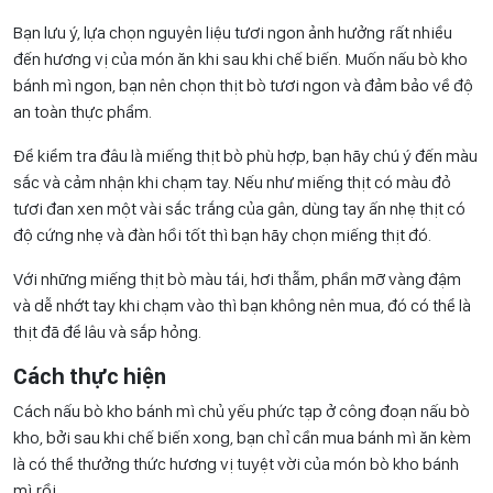
Bạn lưu ý, lựa chọn nguyên liệu tươi ngon ảnh hưởng rất nhiều
đến hương vị của món ăn khi sau khi chế biến. Muốn nấu bò kho
bánh mì ngon, bạn nên chọn thịt bò tươi ngon và đảm bảo về độ
an toàn thực phẩm.
Để kiểm tra đâu là miếng thịt bò phù hợp, bạn hãy chú ý đến màu
sắc và cảm nhận khi chạm tay. Nếu như miếng thịt có màu đỏ
tươi đan xen một vài sắc trắng của gân, dùng tay ấn nhẹ thịt có
độ cứng nhẹ và đàn hồi tốt thì bạn hãy chọn miếng thịt đó.
Với những miếng thịt bò màu tái, hơi thẫm, phần mỡ vàng đậm
và dễ nhớt tay khi chạm vào thì bạn không nên mua, đó có thể là
thịt đã để lâu và sắp hỏng.
Cách thực hiện
Cách nấu bò kho bánh mì chủ yếu phức tạp ở công đoạn nấu bò
kho, bởi sau khi chế biến xong, bạn chỉ cần mua bánh mì ăn kèm
là có thể thưởng thức hương vị tuyệt vời của món bò kho bánh
mì rồi.