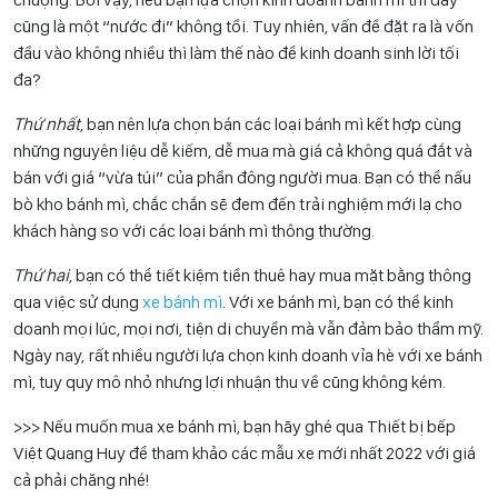
cũng là một “nước đi” không tồi. Tuy nhiên, vấn đề đặt ra là vốn
đầu vào không nhiều thì làm thế nào để kinh doanh sinh lời tối
đa?
Thứ nhất
, bạn nên lựa chọn bán các loại bánh mì kết hợp cùng
những nguyên liệu dễ kiếm, dễ mua mà giá cả không quá đắt và
bán với giá “vừa túi” của phần đông người mua. Bạn có thể nấu
bò kho bánh mì, chắc chắn sẽ đem đến trải nghiệm mới lạ cho
khách hàng so với các loại bánh mì thông thường.
Thứ hai
, bạn có thể tiết kiệm tiền thuê hay mua mặt bằng thông
qua việc sử dụng
xe bánh mì
. Với xe bánh mì, bạn có thể kinh
doanh mọi lúc, mọi nơi, tiện di chuyển mà vẫn đảm bảo thẩm mỹ.
Ngày nay, rất nhiều người lựa chọn kinh doanh vỉa hè với xe bánh
mì, tuy quy mô nhỏ nhưng lợi nhuận thu về cũng không kém.
>>> Nếu muốn mua xe bánh mì, bạn hãy ghé qua Thiết bị bếp
Việt Quang Huy để tham khảo các mẫu xe mới nhất 2022 với giá
cả phải chăng nhé!