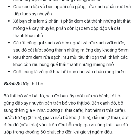
Cạo sạch lớp vỏ bên ngoài của gừng, rửa sạch phần ruột và
tiếp tục xay nhuyễn.
Xả bạn chia làm 2 phần, 1 phần đem cắt thành những lát thật
mỏng và xay nhuyễn, phần còn lại đem đập dập và cắt
thành khúc nhỏ.
Cà rốt cũng gọt sạch vỏ bên ngoài và rửa sạch với nước,
sau đó cắt lướt sóng thành những miếng dày khoảng 5mm.
Rau thơm đem rửa sạch, rau mùi tàu thì bạn thái thành các
khúc còn rau húng quế thái thành những miếng nhỏ.
Cuối cùng là vỏ quế hoa hồi bạn cho vào chảo rang thơm.
Bước 3:
Ướp thịt bò
Bỏ thịt bò vào bát tô, sau đó bạn lấy một nửa số hành, tỏi, ớt,
gừng đã xay nhuyễn bên trên bỏ vào thịt bò. Bên cạnh đó, bổ
sung thêm gia vị như: đường (1 thìa cafe), hạt nêm (1 thìa cafe),
nước tương (3 thìa), gia vị nấu bò kho (1 thìa), dầu ăn (2 thìa), bột
điều đỏ (nửa thìa) vào, trộn đều hỗn hợp gia vị cùng thịt, sau đó
ướp trong khoảng 60 phút cho đến khi gia vị ngấm đều.