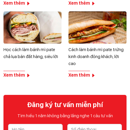
Xem thêm
Xem thêm
Học cách làm bánh mì pate
Cách làm bánh mì pate trứng
chả lụa bán đắt hàng, siêu lời
kinh doanh đông khách, lời
cao
Xem thêm
Xem thêm
Đăng ký tư vấn miễn phí
Tìm hiểu 1 năm không bằng lắng nghe 1 câu tư vấn