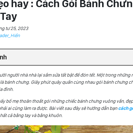
ẹo hay : Cách Gói Bánh Chư
 Tay
ng tư 25, 2023
ader_Hiền
ính
ười người nhà nhà lại sắm sửa tất bật để đón tết. Một trong những
là bánh chưng. Giây phút quây quần cùng nhau gói bánh chưng chí
ia đình.
ấy bố mẹ thoăn thoắt gói những chiếc bánh chưng vuông vắn, đẹp 
hải ai cũng làm ra được. Bài viết sau đây sẽ hướng dẫn bạn
cách g
hất cả bằng tay và bằng khuôn.