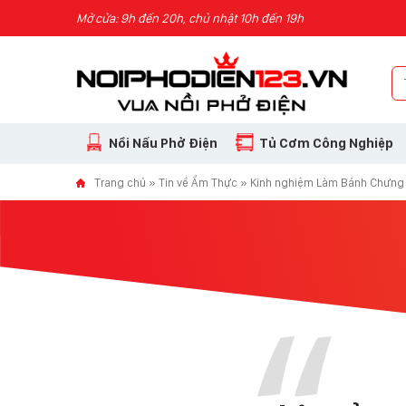
Skip to content
Mở cửa: 9h đến 20h, chủ nhật 10h đến 19h
Nồi Nấu Phở Điện
Tủ Cơm Công Nghiệp
Trang chủ
»
Tin về Ẩm Thực
»
Kinh nghiệm Làm Bánh Chưng