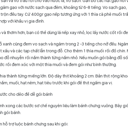
sạn và vỏ trấu rồi cho vào nước lã, vo sạch. Gạn bỏ các hạt gạo nổi 
gâm gạo với nước sạch qua đêm, khoảng từ 6-8 tiếng. Vo sạch gạo, 
 trộn đều tay. Cứ 400gr gạo nếp tương ứng với 1 thìa cà phê muối tr
ợp với khẩu vị gia đình.
và thơm hơn, bạn có thể dùng lá nếp xay nhỏ, lọc lấy nước cốt rồi 
ỗ xanh cũng đem vo sạch và ngâm trong 2 -3 tiếng cho nở đều. Ngâ
 xấu và các tạp chất lẫn trong đỗ. Cho thêm 1 thìa muối rồi đồ chín.
o đỗ nhuyễn rồi nắm thành từng nắm nhỏ. Nếu muốn gói bằng đỗ số
ớc rồi đem xóc với một thìa muối và đem gói như bình thường.
 chia thành từng miếng lớn. Độ dày thịt khoảng 2 cm. Bản thịt rộng kh
m, muối, hạt nêm, hạt tiêu trước khi gói để thịt ngấm gia vị.
ước cho dẻo để dễ gói bánh
ành xong các bước sơ chế nguyên liệu làm bánh chưng vuông. Bây giờ
nh gói bánh.
 hỗ trợ luộc bánh chưng sau khi gói: