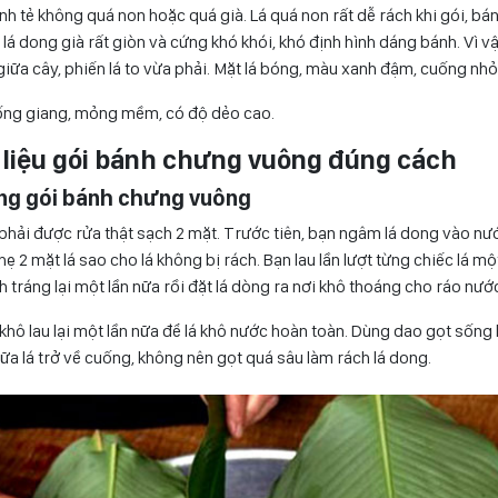
nh tẻ không quá non hoặc quá già. Lá quá non rất dễ rách khi gói, b
lá dong già rất giòn và cứng khó khói, khó định hình dáng bánh. Vì vậ
iữa cây, phiến lá to vừa phải. Mặt lá bóng, màu xanh đậm, cuống nhỏ
ừ ống giang, mỏng mềm, có độ dẻo cao.
 liệu gói bánh chưng vuông đúng cách
ong gói bánh chưng vuông
hải được rửa thật sạch 2 mặt. Trước tiên, bạn ngâm lá dong vào nướ
 2 mặt lá sao cho lá không bị rách. Bạn lau lần lượt từng chiếc lá một
 tráng lại một lần nữa rồi đặt lá dòng ra nơi khô thoáng cho ráo nướ
khô lau lại một lần nữa để lá khô nước hoàn toàn. Dùng dao gọt sống 
iữa lá trở về cuống, không nên gọt quá sâu làm rách lá dong.