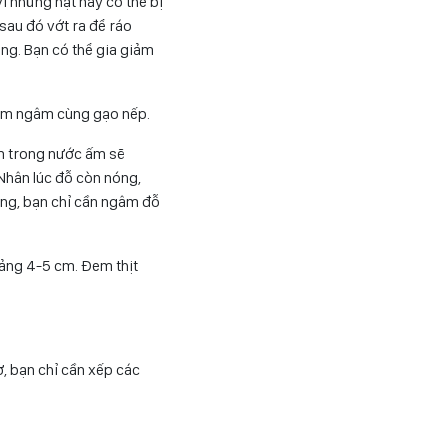
vì những hạt này có thể bị
sau đó vớt ra để ráo
ắng. Bạn có thể gia giảm
đem ngâm cùng gạo nếp.
m trong nước ấm sẽ
 Nhân lúc đỗ còn nóng,
ng, bạn chỉ cần ngâm đỗ
oảng 4-5 cm. Đem thịt
, bạn chỉ cần xếp các