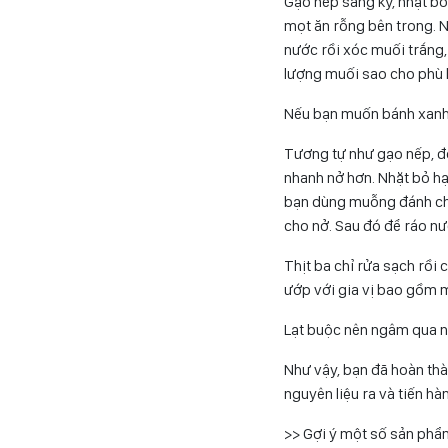
Gạo nếp sàng kỹ, nhặt bỏ 
mọt ăn rỗng bên trong. N
nước rồi xóc muối trắng,
lượng muối sao cho phù h
Nếu bạn muốn bánh xanh 
Tương tự như gạo nếp, đ
nhanh nở hơn. Nhặt bỏ hạt
bạn dùng muỗng đánh ch
cho nở. Sau đó để ráo nư
Thịt ba chỉ rửa sạch rồi
ướp với gia vị bao gồm mắ
Lạt buộc nên ngâm qua n
Như vậy, bạn đã hoàn th
nguyên liệu ra và tiến hà
>> Gợi ý một số sản phẩm