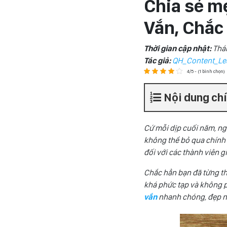
Chia sẻ m
Vắn, Chắc
Thời gian cập nhật:
Thá
Tác giả:
QH_Content_Le
4/5 - (1 bình chọn)
Nội dung ch
Cứ mỗi dịp cuối năm, ng
không thể bỏ qua chính 
đối với các thành viên g
Chắc hẳn bạn đã từng th
khá phức tạp và không p
vắn
nhanh chóng, đẹp n