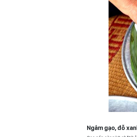
Ngâm gạo, đỗ xan