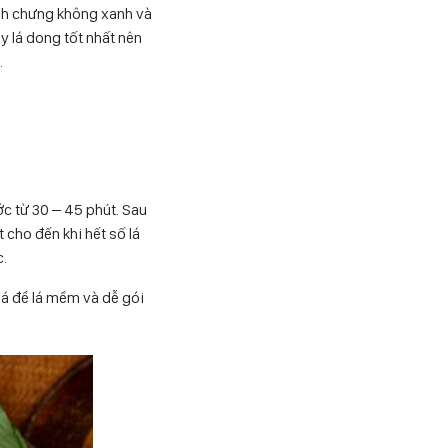
ánh chưng không xanh và
y lá dong tốt nhất nên
.
c từ 30 – 45 phút. Sau
 cho đến khi hết số lá
c.
lá để lá mềm và dễ gói