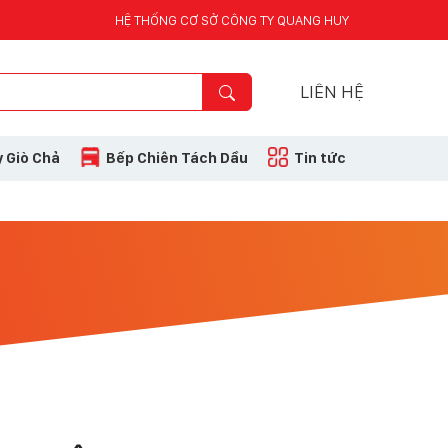
HỆ THỐNG CƠ SỞ CÔNG TY QUANG HUY
LIÊN HỆ
 Giò Chả
Bếp Chiên Tách Dầu
Tin tức