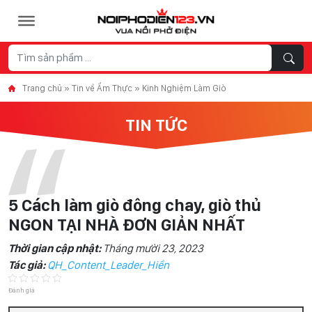
Skip to content
Trang chủ
»
Tin về Ẩm Thực
»
Kinh Nghiệm Làm Giò
TIN TỨC
5 Cách làm giò đông chay, giò thủ
NGON TẠI NHÀ ĐƠN GIẢN NHẤT
Thời gian cập nhật:
Tháng mười 23, 2023
Tác giả:
QH_Content_Leader_Hiền
Đánh giá