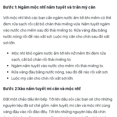
Bước 1: Ngâm mộc nhĩ nấm tuyết và trần mỳ căn
Với mộc nhĩ khô các bạn cần ngâm nước ấm tới khi mềm có thể
đem rửa sạch rồi cắt bỏ chân thái miếng vừa. Nấm tuyết ngâm
vào nước cho mềm sau đó thái miếng to. Rửa váng đậu bằng
nước nóng rồi để ráo xắt sợi. Luộc mỳ căn cho chín sau đó xắt
sợi lớn.
Mộc nhĩ khô ngâm nước ấm tới khi nở mềm thì đem rửa
sạch, cắt bỏ chân rồi thái miếng to.
Ngâm nấm tuyết vào nước cho mềm rồi thái miếng to.
Rửa váng đậu bằng nước nóng, sau đó để ráo rồi xắt sợi.
Luộc mỳ căn cho chín rồi xắt sợi lớn.
Bước 2:Xào nấm tuyết mì căn và mộc nhĩ
Đặt một chảo dầu lên bếp. Tới khi dầu sôi các bạn sẽ cho những
nguyên liệu đã sơ chế gồm: nấm tuyết, mì căn và mộc nhĩ cùng
váng đậu vào rồi đào đều. Tới khi những nguyên liệu đã chín