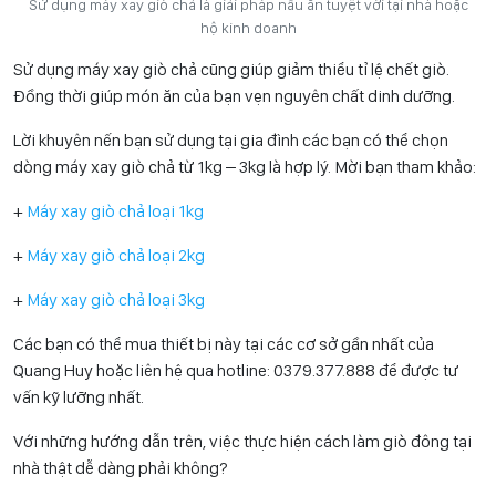
Sử dụng máy xay giò chả là giải pháp nấu ăn tuyệt vời tại nhà hoặc
hộ kinh doanh
Sử dụng máy xay giò chả cũng giúp giảm thiểu tỉ lệ chết giò.
Đồng thời giúp món ăn của bạn vẹn nguyên chất dinh dưỡng.
Lời khuyên nến bạn sử dụng tại gia đình các bạn có thể chọn
dòng máy xay giò chả từ 1kg – 3kg là hợp lý. Mời bạn tham khảo:
+
Máy xay giò chả loại 1kg
+
Máy xay giò chả loại 2kg
+
Máy xay giò chả loại 3kg
Các bạn có thể mua thiết bị này tại các cơ sở gần nhất của
Quang Huy hoặc liên hệ qua hotline: 0
379.377.888
để được tư
vấn kỹ lưỡng nhất.
Với những hướng dẫn trên, việc thực hiện cách làm giò đông tại
nhà thật dễ dàng phải không?