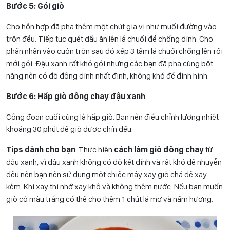
Bước 5: Gói giò
Cho hỗn hợp đã pha thêm một chút gia vị như muối đường vào
trộn đều. Tiếp tục quét dầu ăn lên lá chuối để chống dính. Cho
phần nhân vào cuộn tròn sau đó xếp 3 tấm lá chuối chồng lên rồi
mới gói. Đậu xanh rất khó gói nhưng các bạn đã pha cùng bột
năng nên có độ đông dính nhất định, không khó để đinh hình.
Bước 6: Hấp giò đông chay đậu xanh
Công đoạn cuối cùng là hấp giò. Bạn nên điều chỉnh lượng nhiệt
khoảng 30 phút để giò được chín đều.
Tips dành cho bạn
: Thực hiện
cách làm giò đông chay
từ
đậu xanh, vì đậu xanh không có độ kết dính và rất khó để nhuyễn
đều nên bạn nên sử dụng một chiếc máy xay giò chả để xay
kèm. Khi xay thì nhớ xay khô và không thêm nước. Nếu bạn muốn
giò có màu trắng có thể cho thêm 1 chút lá mơ và nấm hương.