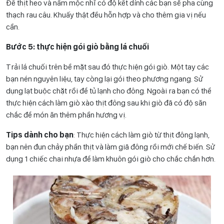
Để thịt heo và nấm mộc nhĩ có độ kết dính các bạn sẽ pha cùng
thạch rau câu. Khuấy thật đều hỗn hợp và cho thêm gia vị nếu
cần.
Bước 5: thực hiện gói giò bằng lá chuối
Trải lá chuối trên bề mặt sau đó thực hiện gói giò. Một tay các
bạn nén nguyên liệu, tay còng lại gói theo phương ngang. Sử
dụng lạt buộc chặt rồi để tủ lạnh cho đông. Ngoài ra bạn có thể
thực hiện cách làm giò xào thịt đông sau khi giò đã có độ săn
chắc để món ăn thêm phần hương vị.
Tips dành cho bạn
: Thực hiện cách làm giò từ thịt đông lạnh,
bạn nên đun chảy phần thịt và làm giã đông rồi mới chế biến. Sử
dụng 1 chiếc chai nhựa để làm khuôn gói giò cho chắc chắn hơn.