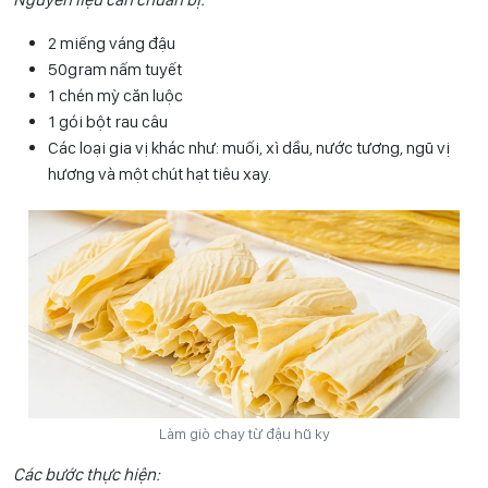
2 miếng váng đậu
50gram nấm tuyết
1 chén mỳ căn luộc
1 gói bột rau câu
Các loại gia vị khác như: muối, xì dầu, nước tương, ngũ vị
hương và một chút hạt tiêu xay.
Làm giò chay từ đậu hũ ky
Các bước thực hiện: