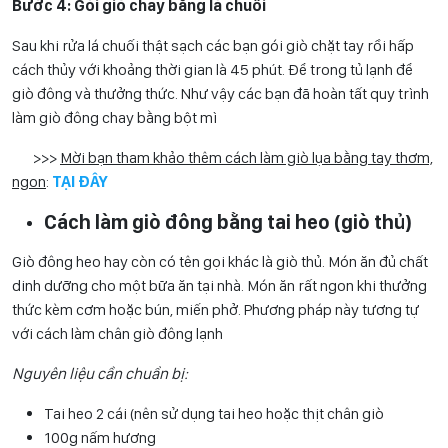
Bước 4: Gói giò chay bằng lá chuối
Sau khi rửa lá chuối thật sạch các bạn gói giò chặt tay rồi hấp
cách thủy với khoảng thời gian là 45 phút. Để trong tủ lạnh để
giò đông và thưởng thức. Như vậy các bạn đã hoàn tất quy trình
làm giò đông chay bằng bột mì
>>>
Mời bạn tham khảo thêm cách làm giò lụa bằng tay thơm,
ngon
:
TẠI ĐÂY
Cách làm giò đông bằng tai heo (giò thủ)
Giò đông heo hay còn có tên gọi khác là giò thủ. Món ăn đủ chất
dinh dưỡng cho một bữa ăn tại nhà. Món ăn rất ngon khi thưởng
thức kèm cơm hoặc bún, miến phở. Phương pháp này tương tự
với cách làm chân giò đông lạnh
Nguyên liệu cần chuẩn bị:
Tai heo 2 cái (nên sử dụng tai heo hoặc thịt chân giò
100g nấm hương