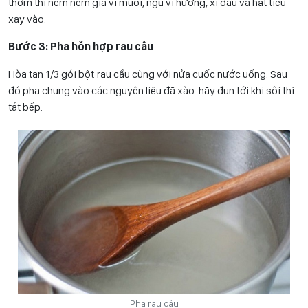
thơm thì nêm nếm gia vị muối, ngũ vị hương, xì dầu và hạt tiêu
xay vào.
Bước 3: Pha hỗn hợp rau câu
Hòa tan 1/3 gói bột rau cầu cùng với nửa cuốc nước uống. Sau
đó pha chung vào các nguyên liệu đã xào. hãy đun tới khi sôi thì
tắt bếp.
Pha rau câu